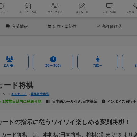
新着レビュー
ボードゲーム会
コミュニティ
掲示板一覧
カフェ
入荷情報
新作
・準新作
高評価
作品
2人用
20～30分
7歳～
カード将棋
ーカー：
あんちっく
（
委託販売作品
）
1営業日以内に発送可能
日本語ルール付き/日本語版
インボイス発行不
カードの指示に従うワイワイ楽しめる変則将棋！
「カード将棋」は、本将棋(日本将棋、将棋)(別売り)をより