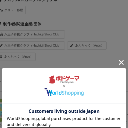
グリッド移動
制作者/関連企業/団体
八王子将棋クラブ（Hachioji Shogi Club）
八王子将棋クラブ（Hachioji Shogi Club）
あんちっく（Antic）
あんちっく（Antic）
ビュー 10件
リプレイ
145名
が参考
4年以上前
『カード将棋』は王手を受けていなければカードを引き、
カ
従った手を指さねばならない変則将棋です♪(＾＾)
画像は甥っ
ちっく