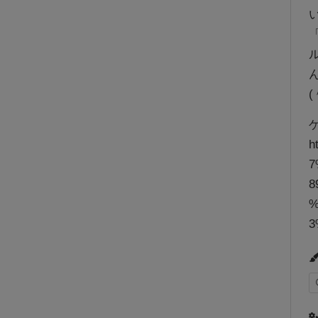
h
7
8
%
3