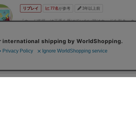
したりするので実力差があっても楽しめます♪
また、将棋の
て、
王手中はカードを引かずに好きな手を指せるので、
同銀
リプレイ
77名
が参考
3年以上前
戦者の口出しは厳禁ですが、
『カード将棋』は運要素も高
＼(＾＾)
…結果論ですが、先ほどの友人の歩が残ってますね…
こまで気にしなくてよく、
観戦者含めてワイワイ楽しめる
しい判断だったのか！？
さらに、この後に友人の角がココセ
『カード将棋』は
王手を受けていない時はカードを引き、
カ
♪
やはり強豪クラブともなると、
実力差が大きくなるの
し、同玉♪(＾ω＾)
※こちらの角も暴発しないように同角でな
従った手を指す大人気の変則将棋です♪
画像は第３回新将棋
ちっく
ド将棋』のような作品が必須だったのだと思います♪
また、
います♪
なお、『カード将棋』では、
自由に動ける訳ではな
ード将棋大会の様子です♪
(ちなみに第１回新将棋まつり→時
「詰めろ解除」の勉強に
非常に適した作品であり、
初心
な飛車叩きの手も成立します♪ｄ(＾＾)
※ちなみに、カードの
なし。
第２回新将棋まつり→撮影忘れ…。)
『カード将棋』
棋力向上も見込めるという
非常に考えられた作品にもなっ
３枚ずつですが、
「歩」だけ９枚あるので、「飛車」が動
されますが、
ある程度の戦略も可能です♪＼(＾＾)
ちなみに、
風
運要素がやや高い作品ですが、
限られた選択肢の中で
に
「歩」が動ける可能性が高いです！
角が成り込めそう
出場し、
１回戦でツッキーさんと対局したのですが、
「まる
続きを見る
ば
しっかりと良い結果が得られます♪
実力もそこそこ反映
角道を開ける…うちに玉が凄い位置に♪＼(＾ワ＾；)
まぁ『カ
れたかのような運の無さ」で
パス連発に陥り綺麗に流れるよ
ージです♪
■大会＆コツ
大会では
「ココセ」(相手が指す
は王手されたら好きな手を指せるので
玉が突き進むのも悪い
(＾ワ＾；)＜なぜ…
(過去に６連続「ココセ」の経歴も持ってま
バッドカード)が登場したら、
すぐにチェスクロックを押
す♪
(＾ω＾；)
なかなかの持久戦かつ熱戦に！＼(＾へ＾)♪
上手
は、(ツッキーさんがやや優勢にも見えたのですが、)
ハリュ
他のレビューを読み込む
考慮時間と扱います♪
ちなみに「歩(と金)」のカードが９枚
て、
最後はピッタリ詰みの形を作り
勝利！！
＼(＾ワ＾；)／
転優勝でした～♪ｄ(＾＾)
で、
「歩(と金)」を上手く活用すると良いような気がします
ではせず、
詰みの形を作れれば勝利です♪
王手をせずにい
者になると、
残りカード枚数を把握するような猛者もいる
形を作るか？
みたいな作品でもあります♪ｄ(＾ω＾)詰めろ
す！
■面白さ
将棋という実力のみの対局に
ほどよく運要
る？？
最後に…
将棋に運要素が加わる事で、
実力差があって
品
作品です♪
実際に遊んでみると
熱狂的に楽しく遊べます♪
戦者含めてワイワイ楽しめる
将棋教室のムードメーカー的な
常の将棋とは違った雰囲気で楽しめるので
息抜きやリ
す♪ｄ(＾＾)
また
旅行でも大活躍する作品
です♪ｄ(＾ω＾)
・荷
にも最適です♪
【おまけ】
説明書でも触れていますが、
かつ
くて済む♪
『将棋』は旅館などで借りればOK！
『将棋』