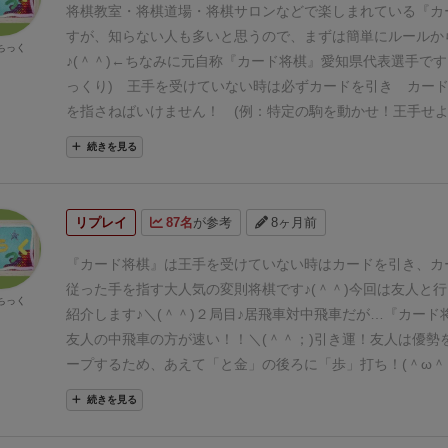
ます♪
ちなみに角が「王手！」「取る一手」「ココセ」で
暴
将棋教室・将棋道場・将棋サロンなどで楽しまれている『カ
に角道は閉じています♪ｄ(＾＾；)
(例：３三角成王手のよう
すが、
知らない人も多いと思うので、
まずは簡単にルールか
ちっく
と、
王手を受けている相手はカードを引く事なく
好きな
♪
(＾＾)←ちなみに元自称『カード将棋』愛知県代表選手です
で、角が無駄死にする…。)
また、「ココセ」が出た時に、
っくり)
王手を受けていない時は必ずカードを引き
カード
棋』では玉が逃げ回る方が厄介！
と
友人は金銀で壁を作って
を指さねばいけません！
(例：特定の駒を動かせ！王手せ
(＾～＾；)
そうこうしているうちに
「と金」が出来てますね
れ！など♪)
(禁手などで出来ない手はパスとなります。)
(
続きを見る
色々とあったんですが…
金銀の壁が絶妙に邪魔！
(＾◇＾；
種類で各３枚ずつですが、
「歩」のカードのみ９枚存在しま
れるのか！？
友人「超ラッキー！」
ありゃ～ダメでした♪
＼(
↓
より詳しく知りたい方は、以下の情報も見てみてください
はかなりあっさり！
ちなみに
ギャラリー含めて
ワイワイ盛り
書
http://antic-main.com/1_shogi/wp/wp-content/uploads
リプレイ
87名
が参考
8ヶ月前
実力差があっても白熱したり
と、
将棋教室でのムードメーカ
media/Card-Shogi-Rule-BOX.pdf
●対局再現動画(最初にル
している作品です♪
ｄ(＾＾)
友人「運要素が高いので
負け
♪)
https://www.youtube.com/watch?v=ho-
『カード将棋』
は
王手を受けていない時はカードを引き、
カ
スフリー
というのも魅力かも？
比較的頭も疲れないの
BdzZk9qs&feature=youtu.be
(動画では撮影の都合上、カ
従った手を指す大人気の変則将棋です♪(＾＾)
今回は友人と行
ちっく
軽に遊べるクールダウン作品
としても優秀♪」
＼(＾ワ＾；)
ま
する映像を割愛しています…。)
(終盤の「詰めろ」「詰
紹介します♪＼(＾＾)２局目♪
居飛車対中飛車だが…
『カード
ず、もう１局だ～～！
(２局目の記事も別途書きます♪)
応酬も見ごたえあり！)
■生まれた経緯＆特徴
羽生名人など
友人の中飛車の方が速い！！＼(＾＾；)引き運！
友人は優勢
強豪：八王子将棋クラブ考案の作品となります♪
実力差があ
ープするため、
あえて「と金」の後ろに「歩」打ち！
(＾ω＾
ワイ楽しめる作品であり、
当初は八王子将棋クラブ内での
のカードは「歩」または「と金」を動かせます♪
しかし…さ
続きを見る
ました。
将棋と言えば実力差がありすぎると
一方的な展
いか？？＼(＾皿＾；)
「ココセ」：相手に手が決められてし
で楽しめない場合が多いですが、
『カード将棋』の場合は
発！！(＾ω＾；)大荒れ！
これに助けられて友人の「と金」