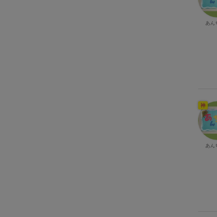
あん
神
あん