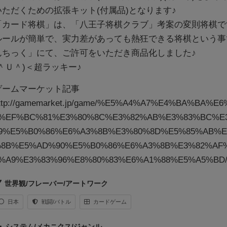
いただくための拡張キット(付属品)となります♪
「カード将棋」は、「八王子将棋クラブ」考案の変則将棋で
ルールが簡単で、実力差があっても熱狂できる将棋という事
んちっく」にて、ご許可をいただき商品化しました♪
(＾Ｕ＾)＜超ラッキー♪
ゲームマーケット記事
ttp://gamemarket.jp/game/%E5%A4%A7%E4%BA%BA%E
%EF%BC%81%E3%80%8C%E3%82%AB%E3%83%BC%E
9%E5%B0%86%E6%A3%8B%E3%80%8D%E5%85%AB%E
8B%E5%AD%90%E5%B0%86%E6%A3%8B%E3%82%AF
%A9%E3%83%96%E8%80%83%E6%A1%88%E5%A5%BD
世界観/フレーバー/アートワーク
日本
戦闘/バトル
カードゲーム
システム/メカニクス/ジャンル