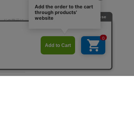
対局中に観
として好転♪
いので、
そ
♪
(＾＾；)
正
のも特徴です
で暴発王手
ードの指示に
で、
『カー
く同玉として
まつりでのカ
「詰めろ」
いので、
こん
間不足で出番
者にとっては
各種類は基本
は
運にも左右
ています♪
■作
くよりも先
あんちっくも
最善を尽くせ
な形となり、
で天に見放さ
されるイメ
ード将棋』で
うに完敗！
場所を決める
手ではないで
す♪)
決勝戦
して
相手の
く粘って寄せ
マルさんの逆
と多いの
※玉を取るま
♪
また上級
かに詰めろの
みたいで
の練習にもな
素が入った
も白熱し、
観
(＾＾)＜通
大人気作品
で
ラックス
物が非常に軽
てプロ棋士の
の拡張キット