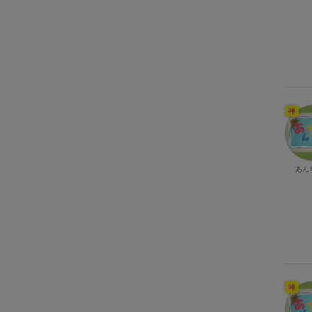
神
あん
神