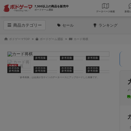
7,500以上の商品を販売中
ボードゲーム通販
データベース
検索
商品
カテゴリー
セール
ランキング
ボドゲーマTOP
ボードゲーム通販
カード将棋
参考画像
参考画像
参考画像
当商品
参考画像
参考画像
参考画像
参考画像
参考画像
参考画像
参考画像
参考画像
「参考画像」は会員が当サイトのデータベースにアップロードした画像です。
メ