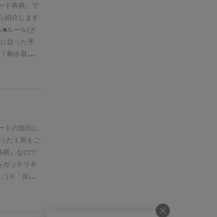
発しないよう
ード将棋』で
に暴発する
ら紹介します
手を指せるの
♪
■ルール(ざ
『カード将
に従った手
くれました…
よ！駒を取
…ピンチ！
カードは１２
)これは生き残
す♪)
＾ワ＾；)今回
♪
●説明
上がったり
、
/hpb-
ー
として活躍
ール説明あり
ても
ストレ
ードの指示に
で、
気
ードをドロー
った１局をご
ぁとりあえ
めろ解除」の
将棋』なので
を輩出した
をガッチリキ
ってもワイ
；)
※「歩」
み遊ばれてい
すがに重くな
開となりがち
まう！
が３連
、
運が味方
に王手させ