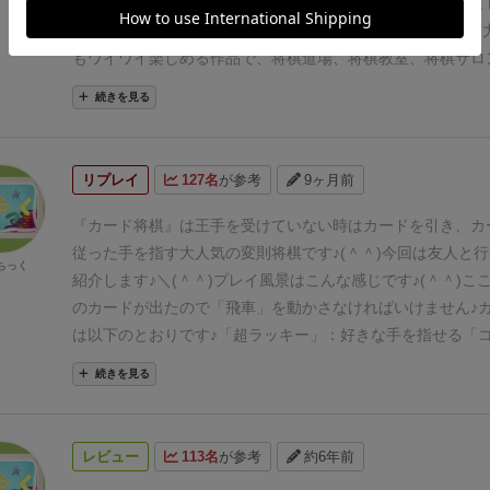
連戦なんですが…
なんとカード運もあって１敗してしまいまし
＾；)＞
ココセで退路を封じられて、しかも合駒なし！orz
実
もワイワイ楽しめる作品で、
将棋道場、将棋教室、将棋サロ
されています♪
続きを見る
リプレイ
127名
が参考
9ヶ月前
『カード将棋』
は
王手を受けていない時はカードを引き、
カ
従った手を指す大人気の変則将棋です♪(＾＾)
今回は友人と行
ちっく
紹介します♪＼(＾＾)
プレイ風景はこんな感じです♪(＾＾)
こ
のカードが出たので
「飛車」を動かさなければいけません♪
は以下のとおりです♪
「超ラッキー」：好きな手を指せる
「
手に手を決められてしまいます！
「王手！」：持ち駒を打っ
続きを見る
なければいけません！
「取る一手」：駒を取れるなら取らな
せん！
「玉」「飛」「角」「金」「銀」「桂」「香」「歩」
を動かさないといけません！
(禁手などで動かせない場合は
レビュー
113名
が参考
約6年前
す！)
カードの枚数は基本３枚ずつですが、
「歩」のカード