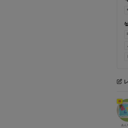
レ
神
あん