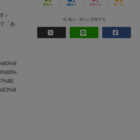
6
2
1
8
興味あり
経験あり
お気に入り
持ってる
す♪
知人・友人に共有する
で「あ
6%B0%9
3%83%
7%8E
%E3%8
/