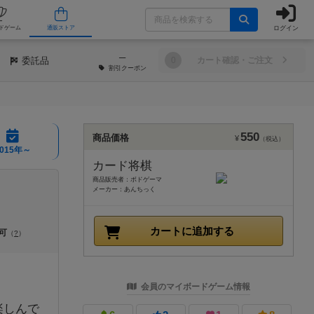
ログイン
/店舗
人気ボードゲーム
通販ストア
─
委託品
0
カート確認・ご注文
割引
クーポン
550
商品価格
¥
（税込）
2015年～
カード将棋
商品販売者：ボドゲーマ
メーカー：あんちっく
カートに追加する
可
（
?
）
会員のマイボードゲーム情報
楽しんで