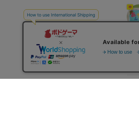
神
あん
「カード将棋」の関連商
残り2点