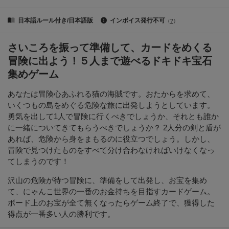
日本語ルール付き/日本語版
インボイス発行不可
（
?
）
さいころを振って準備して、カードをめくる
冒険に出よう！５人まで遊べるドキドキ宝石
集めゲーム
あなたは冒険心あふれる猫の海賊です。おたからを求めて、
いくつもの島をめぐる危険な旅に出発しようとしています。
勇気を出して1人で冒険に行くべきでしょうか、それとも誰か
に一緒についてきてもらうべきでしょうか？ 2人分の剣と盾が
あれば、危険から身をまもるのに役立つでしょう。しかし、
冒険で見つけたものをすべて分け合わなければいけなくなっ
てしまうのです！
沢山の危険が待つ冒険に、準備をして出発し、お宝を集め
て、にゃんこ世界の一番のお金持ちを目指すカードゲーム。
ボード上のお宝が全て無くなったらゲーム終了で、獲得した
得点が一番多い人の勝利です。