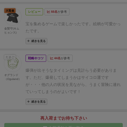
コマ。黒ダイスが爆弾ダイスです】
ゲームの流れ
手番
に限って地図の目が出なかったり、このタイミングで
の人はダイスを３個振り、出目に応じて次の処理を行
大賢者
レビュー
66名
が参考
爆弾を受け取りたくないのに、爆弾の目が出てしまっ
います。
・剣や盾：ストックから剣コマ・盾コマを１
たり、サイコロの目に一喜一憂します。
小さいお子様
つ受け取ります。ダイスによってはどちらか１つ選べ
宝を集めるゲームで楽しかったです。
絵柄が可愛かっ
と一緒に遊べますが、サイコロの目の運に左右されて
金賢守(キム
るものもあり。
・爆弾（初期数値は１）：自分が持っ
たです。
ヒョンス)
しまうので、お子さまに勝たせたくてもうまくいかな
ていない場合はストック又は所持者から爆弾ダイスを
いこともあります・・・
好き度（Like）
続きを見る
受け取ります。持っている場合は誰かに渡します。数
▶4pt.≪★★★★≫
おすすめ度（Recommended）
字は変わりません。
・地図：冒険に出るかを選択。行
▶3pt.≪★★★≫
子どもと度（With kids）
たまご
くのはターン最後に１回のみで、最低でも全ての地図
戦略やコツ
44名
が参考
▶5pt.≪★★★★★≫
にゃんこパイレーツ
の簡単なゲ
の目の合計数分島カードを引くことになります。（下
ームの流れとルール解説はこちらをご覧ください！
爆弾が出そうなタイミングは見計らう必要がありま
の写真だと冒険に行くなら最低４枚＋任意でその先）
オグランド
す。ただ、爆発してしまうかはサイコロ運です
（Oguland）
いかない判断もできますが、行く場合は一人で挑むか
が・・・
他の人の状況を見ながら、うまく冒険に連れ
誰かを連れていく（複数人なら任意の誰かを選ぶ）か
ていってしまうのがよいです！
を決めて、次の処理です。
①島カードを島めくり、描
かれている条件をクリアする（剣・盾・お宝等描かれ
続きを見る
た数だけ支払う。2人なら別の人に払わせ可能。支払
い拒否は不可）と、島カードを獲得できます。最低で
再入荷までお待ち下さい
も出目の数分めくらないといけません。
②１）出目分