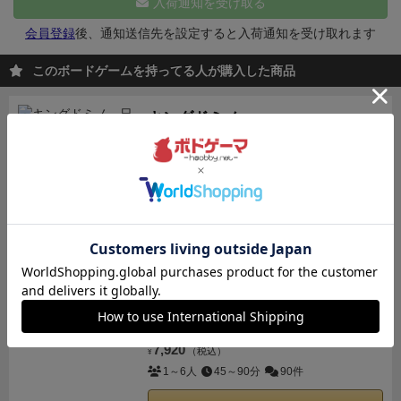
入荷通知を受け取る
かそれ以上の枚数のカードで成功して引き返したら手
番終了。カードに書かれているお宝やアイテムを獲
会員登録
後、通知送信先を設定すると入荷通知を受け取れます
得。１人なら総取り。二人なら山分けで、手番の人を
このボードゲームを持ってる人が購入した商品
先に、交互にカードに書かれたものを獲得。
※お宝コ
マについては、左端１の島から順番に取っていく。以
キングドミノ
降２・３…と続き、５の最後のコマが取られたらもう
欲しいタイルを手に入れて、森や海、草原の
コマを受け取ることはできない＆終了トリガー。その
広がる自分の王国を広げよう！
ターンまでやってゲーム終了。
②２）さらに続けるな
3,300
（税込）
¥
ら再度①の処理。失敗したらそこで終了。失敗したと
2～4人
15～20分
49件
きのカードは捨て札となり、それまでのお宝＋島カー
ドは冒険に参加していないプレイヤーで山分けになり
カートに追加する
ます。
【下の例では地図出目合計４。装備は剣盾２個
ずつあったので１人で行きました。１枚目で剣・３枚
ワイナリーの四季
目で盾２個を払い、盾がなくなったのですが、最後は
あなたの手でワイナリーを復興させよう！
支払いなしだったのでセーフ。剣コマ1つとお宝３つ
ワイナリー経営がテーマのワー...
を獲得です。ボードの1番の上から順番に３つ獲得
7,920
（税込）
¥
（赤1点×2個、緑2点の計4点）しましたが、次は３
1～6人
45～90分
90件
点・４点のお宝が控えています】
※爆弾の処理
手番