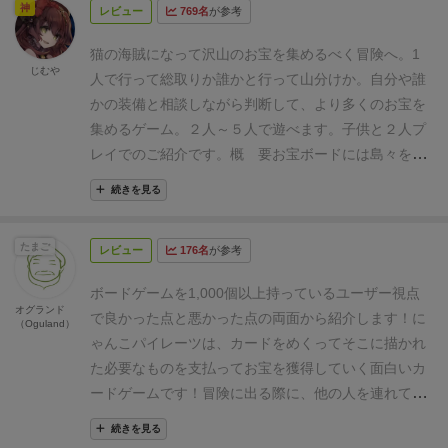
神
レビュー
769名
が参考
猫の海賊になって沢山のお宝を集めるべく冒険へ。1
じむや
人で行って総取りか誰かと行って山分けか。自分や誰
かの装備と相談しながら判断して、より多くのお宝を
集めるゲーム。２人～５人で遊べます。子供と２人プ
レイでのご紹介です。
概 要
お宝ボードには島々をめ
ぐる５つのルートがあり、各島ごとにお宝が手に入り
続きを見る
ます。しかし無防備では危険なので、剣や盾などの準
備が必要です。地図の目が出たら島をめぐる冒険に行
たまご
レビュー
176名
が参考
けますが、無理と判断したらいかない選択も可能。ま
た、自分の装備だけでは心もとないと思えば誰かと一
ボードゲームを1,000個以上持っているユーザー視点
緒に行くこともできます。１人なら総どり一緒に行く
オグランド
で良かった点と悪かった点の両面から紹介します！
に
（Oguland）
なら山分けです。何故か爆発しそうな爆弾もあり、自
ゃんこパイレーツは、カードをめくってそこに描かれ
分のところで爆発させないよう誰かに押し付ける必要
た必要なものを支払ってお宝を獲得していく面白いカ
もあり。そうしてお宝ボード上のお宝が全て無くなれ
ードゲームです！
冒険に出る際に、他の人を連れてい
ばゲーム終了。価値に応じて得点換算して最多得点者
けるというルールと、爆弾の爆発というルールの２つ
が勝利です。
【セットアップ。黄色が剣コマ・青が盾
続きを見る
が、盛り上がります！冒険に出たいのに、そういう時