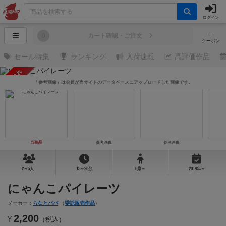
ログイン
─
0
カート確認・ご注文
クーポン
セール特集
ランキング
入荷速報
高評価作品
売り切れ
「参考画像」は会員が当サイトのデータベースにアップロードした画像です。
当商品
参考画像
参考画像
2～5人
15～20分
6歳～
2019年～
にゃんこパイレーツ
メーカー：
らなとパパ
（
委託販売作品
）
2,200
¥
（税込）