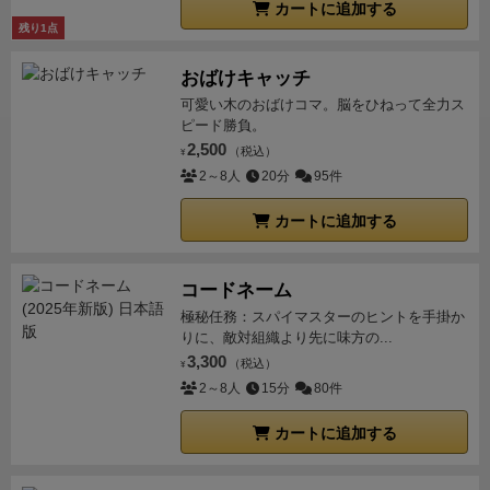
カートに追加する
終了後爆弾が爆発するかの判断。冒険が成功でも失敗
残り1点
でも冒険でめくったカードに書かれた「爆弾」の数字
分を爆弾ダイスの目に足して、１０以上になったら爆
おばけキャッチ
発判定。所持済みお宝の半分（端数切捨て。どれを捨
可愛い木のおばけコマ。脳をひねって全力ス
てるかは任意なので価値の低い方から捨てよう）をゲ
ピード勝負。
ームから除外します。爆弾は爆発すると数値が１に戻
2,500
（税込）
¥
ります。
爆弾の移動は３つのダイスで出ない限り動き
2～8人
20分
95件
ません。誰も出さないままストックで10を超えて爆発
カートに追加する
したとしても、1に戻します。7以上になった爆弾がく
ると要注意。
【元１だったのが、爆弾マーク１が３つ
あったので４になりました。まだ大丈夫】
感 想
とて
コードネーム
も手軽なチキンレース。装備品集めて強固にして連続
極秘任務：スパイマスターのヒントを手掛か
りに、敵対組織より先に味方の...
で１人で冒険に行くもよし、他の人の装備まかせで２
3,300
（税込）
人で行くもよし。爆弾の押し付け合いもいいアクセン
¥
2～8人
15分
80件
ト。ゲーム的には出目操作とかないので手番ごとの一
発勝負。地図が出ないときはほんと出ないし、爆発間
カートに追加する
近な爆弾を持っているときはひたすら爆弾の目が出る
のを祈ります。持ってない人は無理くり冒険に行って