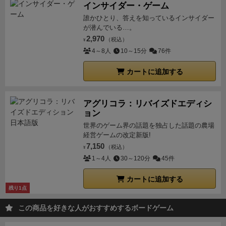
インサイダー・ゲーム
暴発を狙います。ギスギス（笑）
爆弾なしだったりお
誰かひとり、答えを知っているインサイダー
宝の価値を全て１点にするルールがあったりと、小さ
が潜んでいる…。
い子とやる場合のバリアントもあり。
ルール＆アート
2,970
（税込）
¥
ワークに上杉真人さん＆長谷川登鯉さんもおられた
4～8人
10～15分
76件
（買って気づいた）ので、ペーパーテイルズ等好きな
のでちょっと嬉しい。
ただ、「にゃんこパイレーツ」
カートに追加する
と言いながら、猫の海賊が出るのはパッケージのみ。
島カードはネズミオンリー。島の形もネズミ。海賊た
アグリコラ：リバイズドエディシ
ちもネズミ。なんでだよ（笑）
箱サイズもコンパクト
ョン
でスリーブつけても箱に収まりますし、ゲームも出目
世界のゲーム界の話題を独占した話題の農場
に一喜一憂、冒険に１人で行くか２人で行くかの判
経営ゲームの改定新版!
断、爆弾の押し付け合い等、考えどころや楽しいポイ
7,150
（税込）
¥
ントが子供とやるのにちょうどいい感じでした。
【ス
1～4人
30～120分
45件
リーブ付きでこんな感じ。この上にお宝ボードと取説
カートに追加する
が入ります】
うちは２人でやりましたが、少なくとも
残り1点
３人以上でやった方が相乗り＆失敗したときの漁夫の
この商品を好きな人がおすすめするボードゲーム
利が働くので楽しいと思われます。
時間も２０分くら
いで終わるので、大人のみで重ゲーの合間にやるもよ