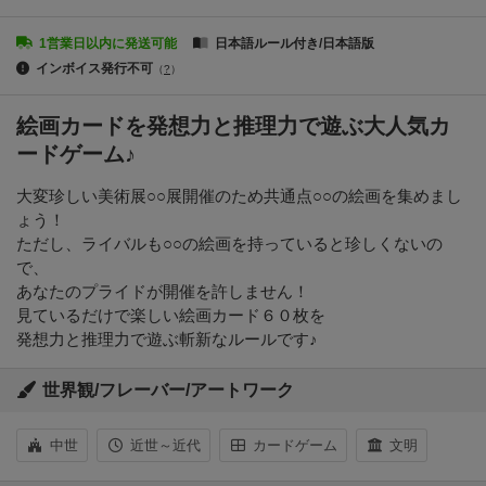
1営業日以内に発送可能
日本語ルール付き/日本語版
インボイス発行不可
（
?
）
絵画カードを発想力と推理力で遊ぶ大人気カ
ードゲーム♪
大変珍しい美術展○○展開催のため共通点○○の絵画を集めまし
ょう！
ただし、ライバルも○○の絵画を持っていると珍しくないの
で、
あなたのプライドが開催を許しません！
見ているだけで楽しい絵画カード６０枚を
発想力と推理力で遊ぶ斬新なルールです♪
世界観/フレーバー/アートワーク
中世
近世～近代
カードゲーム
文明