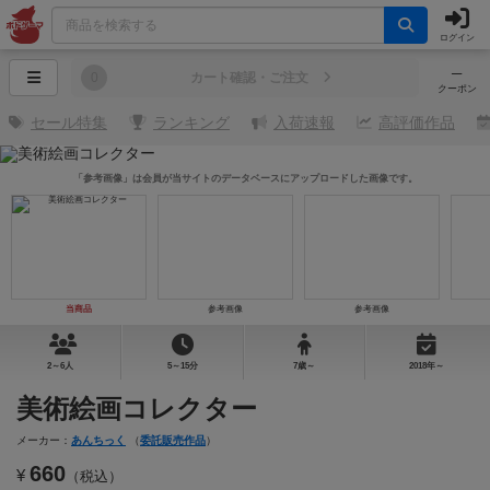
ログイン
─
0
カート確認・ご注文
クーポン
セール特集
ランキング
入荷速報
高評価作品
「参考画像」は会員が当サイトのデータベースにアップロードした画像です。
当商品
参考画像
参考画像
2～6人
5～15分
7歳～
2018年～
美術絵画コレクター
メーカー：
あんちっく
（
委託販売作品
）
660
¥
（税込）