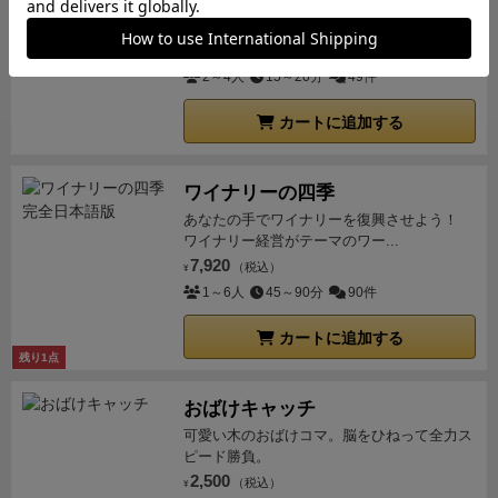
５枚以上なら
手札から場札に１枚戻す
を行います♪
な
欲しいタイルを手に入れて、森や海、草原の
広がる自分の王国を広げよう！
お美術展開催には
以下のルールがあります♪
・１０文字
3,300
（税込）
以内
・「＆」「と」を使ってはいけない
¥
NG例「ドガ
2～4人
15～20分
49件
とモネとミュシャ」展
・条件を絞るのはOK！
OK例
「青色の服」展
ゲームの結果としては…
「女性１人」
カートに追加する
展開催で勝利～！＼(＾ワ＾)／
なお
「…サスキアって
女性ですよね？」(もしかして男性？女神の女装？？)
ワイナリーの四季
というご質問がありましたがレンブラントの奥さんで
あなたの手でワイナリーを復興させよう！
す♪(＾＾；)
ちなみに…
「女性１人」展を推理して妨害
ワイナリー経営がテーマのワー...
したつもりが…
「あっカエルがいた！カエル無視しち
7,920
（税込）
¥
ゃダメ？」
「むしろ、その絵の主役はカエルだからな
1～6人
45～90分
90件
ぁ～」
なお、
「象徴主義」展が完成していたので
１手
差で勝敗が分かれました♪＼(＾ワ＾；)
まぁ世界観的に
カートに追加する
残り1点
そこまで勝敗に固執するゲームではないです♪
＼(＾ワ
＾)面白い美術展を開催しよう～♪
YouTube動画もあり
おばけキャッチ
ます♪
可愛い木のおばけコマ。脳をひねって全力ス
ピード勝負。
2,500
（税込）
¥