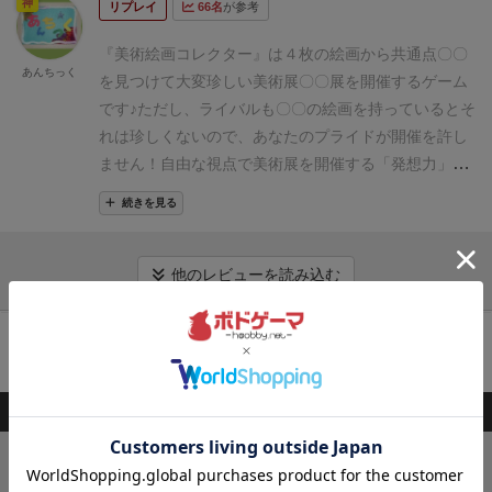
神
リプレイ
66名
が参考
ず、
上画像のように場札(絵画市場)があふれかえって
しまいます。
「手に入る４枚から無理矢理にでも共通
『美術絵画コレクター』は
４枚の絵画から共通点〇〇
点を見つける！」
という感じですると勝ちやすくなり
あんちっく
を見つけて
大変珍しい美術展〇〇展を開催するゲーム
ます♪(＾ω＾；)大喜利！
※ちなみに共通点〇〇の絵画
です♪
ただし、ライバルも〇〇の絵画を持っていると
そ
を相手が持っていると珍しくないのでＮＧです！
相
れは珍しくないので、あなたのプライドが開催を許し
手の狙いを上手く推理して妨害するのも面白いです♪
●
ません！
自由な視点で美術展を開催する「発想力」と
友人[右手に棒を持つ女性]展
●あんちっく[非写実画法]
妨害のため相手の絵画から共通点を見つける「推理
展
…１手遅れて敗北～！
美術展開催を気軽に楽しむ作
続きを見る
力」が試される
大変面白い作品です♪ｄ(＾ワ＾)絵画カ
品です！＼(＾ワ＾)
ードは６０枚♪
今回はグルッポふじとう出店時の
女子学
生２人の試遊の様子を記事にしました♪(＾＾)
プレイ風
他のレビューを読み込む
景はこんな感じです♪
手札は公開制であり相手からも見
えてしまいます。
(このため推理が可能です♪)
(カード
カートに追加する
は持ち上げやすいように
少しだけ反るように加工され
ています♪)
初期手札(自分のコレクション)は２枚、初
期場札(絵画市場)は８枚です♪
手番になったら…
①可能
このボードゲームを持ってる人が購入した商品
なら美術展の開催を宣言！
(手札４枚必要)
②山札か
ら場札に１枚足す
③場札から手札に１枚足す
④手札が
キングドミノ