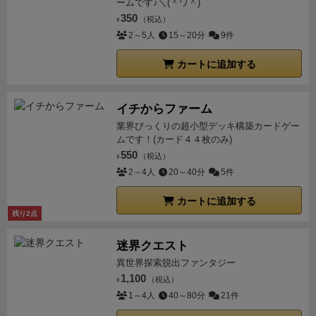
ームです♪＼(＾ワ＾)
350
（税込）
¥
2～5人
15～20分
9件
カートに追加する
イチからファーム
業界びっくりの超小型デッキ構築カードゲー
ムです！(カード４４枚のみ)
550
（税込）
¥
2～4人
20～40分
5件
カートに追加する
残り2点
迷界クエスト
異世界探索脱出ファンタジー
1,100
（税込）
¥
1～4人
40～80分
21件