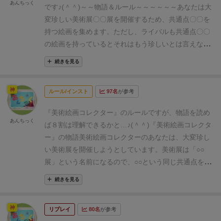
あんちっく
です♪(＾＾)
～～物語＆ルール～～～～～～
あなたは大
変珍しい美術展〇〇展を開催するため、
共通点〇〇を
持つ絵画を集めます。
ただし、ライバルも共通点〇〇
の絵画を持っていると
それはもう珍しいとは言えない
ので、
あなたのプライドが美術展の開催を許しませ
続きを見る
ん！
～～～～～～～～～～～～～～
４枚の絵をそろえ
て「〇〇展開催！」と宣言できれば勝利です♪
なお、共
神
ルール/インスト
97名
が参考
通点〇〇は、
絵の中から自由な発想力で宣言して構い
ません♪
かなり言ったもん勝ちなところもあります♪(＾
『美術絵画コレクター』のルールですが、
物語を読め
＾；)
ちなみに１０文字以内や＆(アンド)がＮＧなどの
あんちっく
ば８割は理解できるかと…♪(＾＾)
『美術絵画コレクタ
縛りがあります。
妨害方法が面白く、
相手の絵４枚の
ー』の物語
美術絵画コレクターのあなたは、
大変珍し
共通点〇〇を推理して妨害する必要があります。
「何
い美術展を開催しようとしています。
美術展は「○○
を狙っているか分からないけど、
これは多分、モナ
展」という名前になるので、
○○という同じ共通点を持
リザのポーズ狙いかな？」
という感じで、モナリザの
つ美術絵画の収集が必要です。
なおライバルも同じ共
ポーズの絵を仕入れる感じです♪ｄ(＾＾；)
実際のゲー
続きを見る
通点を持つ美術絵画を
持っている場合は、それは珍し
ムでは、
シンプルなルールながら、
かなりの情報戦が
い美術展とは言えないので、
あなたのプライドが美術
繰り広げられます。
「これは露骨な狙い♪」
「あれっ？
神
リプレイ
80名
が参考
展の開催を許しません！
なお、共通点〇〇は絵の中か
これは何を狙っているのかな？」
「妨害しつつ、自分