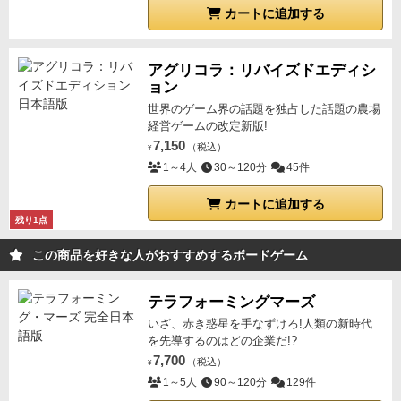
カートに追加する
アグリコラ：リバイズドエディシ
ョン
世界のゲーム界の話題を独占した話題の農場
経営ゲームの改定新版!
7,150
（税込）
¥
1～4人
30～120分
45件
カートに追加する
残り1点
この商品を好きな人がおすすめするボードゲーム
テラフォーミングマーズ
いざ、赤き惑星を手なずけろ!人類の新時代
を先導するのはどの企業だ!?
7,700
（税込）
¥
1～5人
90～120分
129件