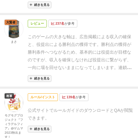
り込み要素もあります。
ぜひプレイしてみてくださ
てしまうので「場に出して効果を使うか」「役にして
続きを見る
い！
詳しくはこちら
勝利点にするか」を悩む場面もあり、考えどころが幾
つもあります。
少しカードゲーム的なテキストがある
大賢者
レビュー
237名
が参考
ため、ある程度カードゲームやドミニオンといったゲ
ームに慣れている人の方が、すんなりと始められるゲ
このゲームの大きな軸は、広告掲載による収入の確保
まさ
ームだと思います。
とにかくコンボを考え、成立させ
と、役提出による勝利点の獲得です。
勝利点の獲得が
るのが楽しいゲームです。数回プレイすると「こんな
勝利条件へつながるため、基本的には役提出が目標な
組み合わせもあったのか」と気付きも得られるため、
のですが、収入を確保しなければ役提出に繋がらず、
飽きずにプレイ出来る点も高評価です。
一向に場を回せないままになってしまいます。
連鎖す
る効果の広告掲載を行い、大きな役を提出し、勝利点
続きを見る
をガンガン稼いでいきましょう。
将軍
ルール/インスト
139名
が参考
公式サイト
でルールガイドのダウンロードとQAが閲覧
モグモグプロ
できます。
ジェクト『フ
ィラデルフィ
ア』@ゲムマ
続きを見る
2023秋出ま
す！