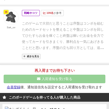
神
戦略やコツ
109名
が参考
このゲームで大切だと思うことは
序盤はコンボを組む
Sak_uv
ためのカードセットを整えること
中盤はコンボを回し
てひたすらお金を稼ぐこと
終盤は稼いだお金を全力で
使ってカードを引きまくり、勝利点を一気にあげきる
ことだと思います。
序盤の立ち回り方としては、追加
で広告展開のできるカードと月のトークンを移動させ
続きを見る
れるカード、損失を収入に変えるカードを重点的に集
めるといいと思います。
中盤はそれに加えて専門職、
再入荷までお待ち下さい
イベントをうまく活用して金回りを良くしましょう。
しっかりとお金をためてイベント「フィーバー」が出
入荷通知を受け取る
たら終盤です。金に物を言わせてカードを引きまく
会員登録
後、通知送信先を設定すると入荷通知を受け取れます
り、カードセットを叩き込んで勝利点を稼いでいきま
しょう。
コンボを構成するためのカード構成、枚数は
このボードゲームを持ってる人が購入した商品
ドミニオン系のデッキビルドタイプのゲームをやって
いる人は感覚があるので強いと思います。
大事なこと