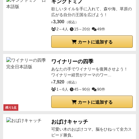
キングドミノ
は、ちまちま勝利点をあげるより、お金を大量に稼い
欲しいタイルを手に入れて、森や海、草原の
で一気に勝ち切る。お金がショートしてやれることが
広がる自分の王国を広げよう！
3,300
なくなるとかなりツラいです。
（税込）
¥
2～4人
15～20分
49件
カートに追加する
ワイナリーの四季
あなたの手でワイナリーを復興させよう！
ワイナリー経営がテーマのワー...
7,920
（税込）
¥
1～6人
45～90分
90件
カートに追加する
残り1点
おばけキャッチ
可愛い木のおばけコマ。脳をひねって全力ス
ピード勝負。