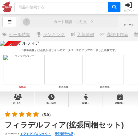
ログイン
─
0
カート確認・ご注文
クーポン
セール特集
ランキング
入荷速報
高評価作品
売り切れ
「参考画像」は会員が当サイトのデータベースにアップロードした画像です。
当商品
参考画像
参考画像
2～4人
30～60分
12歳～
2019年～
（5.0）
フィラデルフィア(拡張同梱セット)
メーカー：
モグモグプロジェクト
（
委託販売作品
）