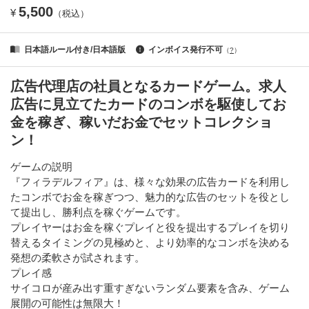
5,500
¥
（税込）
日本語ルール付き/日本語版
インボイス発行不可
（
?
）
広告代理店の社員となるカードゲーム。求人
広告に見立てたカードのコンボを駆使してお
金を稼ぎ、稼いだお金でセットコレクショ
ン！
ゲームの説明
『フィラデルフィア』は、様々な効果の広告カードを利用し
たコンボでお金を稼ぎつつ、魅力的な広告のセットを役とし
て提出し、勝利点を稼ぐゲームです。
プレイヤーはお金を稼ぐプレイと役を提出するプレイを切り
替えるタイミングの見極めと、より効率的なコンボを決める
発想の柔軟さが試されます。
プレイ感
サイコロが産み出す重すぎないランダム要素を含み、ゲーム
展開の可能性は無限大！