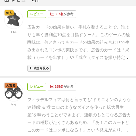
仙人
レビュー
557名
が参考
広告カードの効果を使い、手札を整えることで、誰よ
Ellis
りも早く勝利点10点を目指すゲーム。
このゲームの醍
醐味は、何と言ってもカードの効果の組み合わせで生
み出されるコンボの爽快さです。
広告のカードは「掲
載（カードを出す）」や「成立（ダイスを振り特定の
目を出す）」で効果が発動します。いくつかの広告を
続きを見る
掲載し、効果を組み合わせて発動させることで、大き
な効力を得ることが出来ます。
カードの種類も多彩に
大賢者
レビュー
295名
が参考
あるため、自分の手札でどんなコンボが組めるかを考
えるのが非常に楽しく、狙い通りに効果が発動すると
フィラデルフィアは何と言っても”ドミニオンのような
とても達成感があります。
多くの広告カードは、色や
ケイ
連鎖感”＆”街コロのようなダイスを使った拡大再生
種類を揃え「役提出」することで勝利点になります。
産”を味わうことができます。
連鎖のもとになる広告カ
そのため、広告の効果でコンボを決め、一気にカード
ードの種類がたくさんあるため、「あ！このカードと
を引いたり、手札を交換したりすることで勝利に近付
このカードはコンボになる！」という発見があり、や
くことが出来ます。
役提出したカードは捨て札になっ