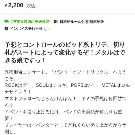
2,200
¥
（税込）
1営業日以内に発送可能
日本語ルール付き/日本語版
インボイス発行不可
（
?
）
予想とコントロールのビッド系トリテ。切り
札がスートによって変化するぞ！メタルはで
きる娘ですっ！
異種混合コンサート。「バンド・オブ・トリックス」へよう
こそ。
ROCKはグー、SOULはチョキ、POPSはパー、METALはコル
ナサイン？！
マストフォローでじゃんけんぽん！ キミの手札は何回勝て
る？
イベントを盛り上げるには、バンドの出演順が何よりも重
要！
プレイヤーはイベンターとしてどれくらい盛り上がるかを予
測し、