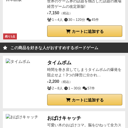
世界のゲーム界の話題を独占した話題の農場
経営ゲームの改定新版!
7,150
（税込）
¥
1～4人
30～120分
45件
カートに追加する
残り1点
この商品を好きな人がおすすめするボードゲーム
タイムボム
時間を巻き戻してしまうタイムボムの爆発を
阻止せよ！3つの陣営に分かれ...
2,200
（税込）
¥
2～8人
1～30分
57件
カートに追加する
おばけキャッチ
可愛い木のおばけコマ。脳をひねって全力ス