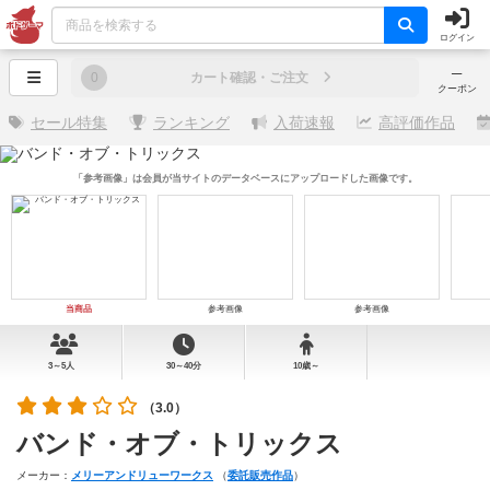
ログイン
─
0
カート確認・ご注文
クーポン
セール特集
ランキング
入荷速報
高評価作品
「参考画像」は会員が当サイトのデータベースにアップロードした画像です。
当商品
参考画像
参考画像
3～5人
30～40分
10歳～
（3.0）
バンド・オブ・トリックス
メーカー：
メリーアンドリューワークス
（
委託販売作品
）