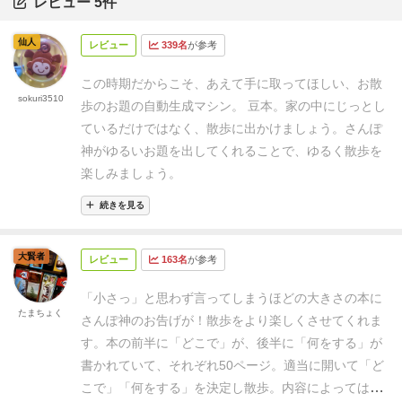
レビュー 5件
仙人
レビュー
339名
が参考
この時期だからこそ、あえて手に取ってほしい、お散
sokuri3510
歩のお題の自動生成マシン。 豆本。
家の中にじっとし
ているだけではなく、散歩に出かけましょう。さんぽ
神がゆるいお題を出してくれることで、ゆるく散歩を
楽しみましょう。
続きを見る
大賢者
レビュー
163名
が参考
「小さっ」と思わず言ってしまうほどの大きさの本に
たまちょく
さんぽ神のお告げが！散歩をより楽しくさせてくれま
す。
本の前半に「どこで」が、後半に「何をする」が
書かれていて、それぞれ50ページ。適当に開いて「ど
こで」「何をする」を決定し散歩。内容によっては現