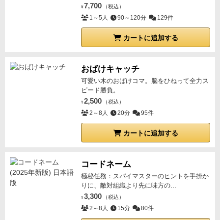
7,700
（税込）
¥
1～5人
90～120分
129件
カートに追加する
おばけキャッチ
可愛い木のおばけコマ。脳をひねって全力ス
ピード勝負。
2,500
（税込）
¥
2～8人
20分
95件
カートに追加する
コードネーム
極秘任務：スパイマスターのヒントを手掛か
りに、敵対組織より先に味方の...
3,300
（税込）
¥
2～8人
15分
80件