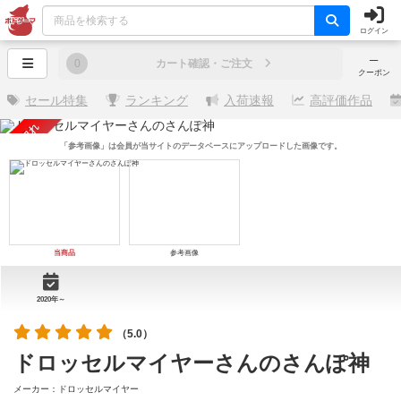
ログイン
─
0
カート確認・ご注文
クーポン
セール特集
ランキング
入荷速報
高評価作品
売り切れ
「参考画像」は会員が当サイトのデータベースにアップロードした画像です。
当商品
参考画像
2020年～
（5.0）
ドロッセルマイヤーさんのさんぽ神
メーカー：ドロッセルマイヤー