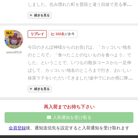
け」と言ったので購入した！
YouTube的な企画っぽさ
しました。
住み慣れた町を普段と違う目線で見る事が
はあるが、自分でクエスト達成の喜びを蒐集しても良
出来て楽しいです。
現状のコロナ禍に配慮したページ
いし、友達と競っても良いわけです。 このゲーム自体
続きを見る
も設けられている辺り、製作者様の配慮を感じます。
が外出の切っ掛けになる程の効力はありませんが、逆
コロナ禍がいつか終息したら思いっきり楽しみたいで
に散歩を良くされる人には付加価値を付けられるよい
仙人
リプレイ
102名
が参考
す。
モノだと思いますよ😁
Bad
👎
ゲームについては何と
も。生かすも殺すもプレイヤー次第ですから☝️
コンポ
今日のさんぽ神様からのお告げは、
「カッコいい地名
sokuri3510
ーネント…というか本体は、Bookです📖 固い紙で小
のところで」
「食べたことのないものを食べよう」
で
さいのですが全97Pです。なので開きにくいし、開き
した。
ということで、いつもの散歩コースから一足伸
跡もついちゃいます😅 製本はEVA糊ではなく、PUR糊
ばして、カッコいい地名のところまで行き、おいしい
の方が良かったんじゃないかな？あるいは単語帳みた
抹茶ラテをいただいてきました!
途中でにわか雨に降ら
いなリング綴じにするとか？作りに難ありですね！
や
れて雨宿りしたり、
道々の春の草花がきれいだった
続きを見る
り込み性やランダム性を追求するならアプリ版がオス
り、
楽しい散歩になりました。
調子に乗って歩きすぎ
スメですよ！
てしまって、帰り道でちょっと泣きそうになりました
再入荷までお待ち下さい
が。
散歩にちょっとしたテーマと達成感がプラスされ
ました。
次の散歩も楽しみです。
入荷通知を受け取る
会員登録
後、通知送信先を設定すると入荷通知を受け取れます