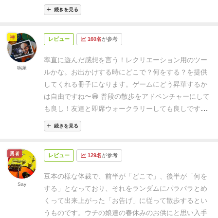
実的に難しいこともあるので、そういう場合は引き直
続きを見る
し。
「〇〇を探そう」「やたらと怖がってみよう」の
お告げのときは、普段では全く気にしないところを注
神
レビュー
160名
が参考
目することになるので、結構夢中になれて面白いで
す。
このゲームのおかげで、久々に娘と散歩すること
率直に遊んだ感想を言う！
レクリエーション用のツー
ができました！娘としたときは、「どこで」は同じお
鳴屋
ルかな。お出かけする時に
どこで？何をする？
を提供
告げにして「何をする」は、別のお告げにして楽しみ
してくれる冊子になります。
ゲームにどう昇華するか
ました。お告げのおかげで想定よりも遠くへ行くこと
は自由ですね〜😁 普段の散歩をアドベンチャーにして
になり、1時間以上も散歩してしまいました。
も良し！友達と即席ウォークラリーしても良しです！
オススメは
……そんなもんあるか！何人でも変わりま
続きを見る
せん。けど一人向きなお題がいくつかあるね😅
分厚い
ですが、手のひらサイズなので携帯可能です。荷物は
勇者
レビュー
129名
が参考
圧迫しないので普段からバックに忍ばせても良いでし
ょう👌
とりあえず、買い物がてらに演歌とヘビメタを
豆本の様な体裁で、前半が「どこで」、後半が「何を
聴いてきます🚶‍♀️
まとめると……
Good
👍🏻
普段から散歩
Say
する」となっており、それをランダムにパラパラとめ
や街歩きをする機会があるので重宝している。アプリ
くって出来上がった「お告げ」に従って散歩するとい
版も持っているが、アナログゲーマーの血が「持っと
うものです。
ウチの娘達の春休みのお供にと思い入手