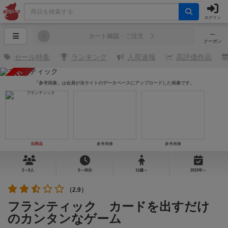
ログイン
─
0
カート確認・ご注文
クーポン
セール特集
ランキング
入荷速報
高評価作品
売り切れ
「参考画像」は会員が当サイトのデータベースにアップロードした画像です。
当商品
参考画像
参考画像
2～8人
5～45分
12歳～
2015年～
（2.9）
フランティック カードを出すだけ
のカンタンなゲーム