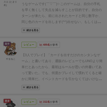
スエ (とまり
うなゲームです(￣▽￣)✨
このゲームは、自分の手札
木)
を早く無くして失点を減らすことが目的です。
自分の
ターンが来たら、前に出されたカードと同じ数字か、
同じ色のカードを出します(^^)
出せない、もしくは出
したくない場合は、山札からカードを1枚引いて出せ
続きを見る
るなら出します。
と、基本的なルールはほぼUNOと変
わりません。
しかし、カードのなかには
、色や数字を
皇帝
レビュー
489名
が参考
指定したり、相手にカードを押し付けたりできる特殊
カードもありますヽ(*^^*)ノ
また、ブラックカードとい
【3人でプレイ】
「カードを出すだけのカンタンなゲ
うカードが出されると、様々なイベントが起こりま
やまねこ
ーム」と書いてあり、通販のレビューでもUNOより簡
す。
そのイベントは、例えば、「全てのプレイヤーは
単だとあったから、最初はルールが思いの外書いてあ
右隣の人に自分の手札を全て渡す。」など、ハチャメ
って驚いた。でも、何度かプレイして慣れてくると確
チャで理不尽過ぎる意地悪な効果ばかりwww
誰か手札
かに簡単だ。
イベントカードを引かなくてはいけない
を無くしたら1ラウンドが終わり、残った手札はマイ
ブラックカードというものがあって、それが割と番狂
ナス点になってしまいます。
決まったマイナス点を誰
続きを見る
わせで面白い。突然ゲームが終わったり、一発逆転の
かがとってしまったらゲームが終わり、そこで最もマ
チャンスになったりもする。癖の強いカードも多いか
イナス点の少ない人の勝利です(^^)
特殊カードが多く
勇者
レビュー
152名
が参考
ら、ゆるいイベントカードだとちょっとホッとしたり
細かいルールはいくつかあるものの、基本的にやる事