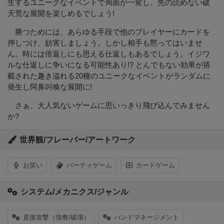
生するユニークなイベントで局面が一変し、先の読めない破
天荒な展開を楽しめるでしょう!
勝つためには、あらゆる手段で他のプレイヤーにカードを
押しつけ、妨害しましょう。しかし相手も黙ってはいませ
ん。時には倍返しにも思える仕返しもあるでしょう。イジワ
ルな仕返しに争いになる可能性あり!? とんでもない効果が搭
載された趣き溢れる20種のユニークなイベントがランダムに
発生し阿鼻叫喚な展開に!
さぁ、大人気ないゲームに思いっきり飛び込んでみません
か?
世界観/フレーバー/アートワーク
お笑い
パーティゲーム
カードゲーム
システム/メカニクス/ジャンル
直接攻撃（強奪/破壊）
ハンドマネージメント