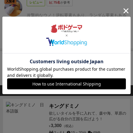
大賢者
レビュー
75名
が参考
攻撃的なウノ！
逆転要素もあり、ランダム要素もある
るんば
ので5〜6人くらいでやるとワイワイできて楽しいです
(≧▽≦)
続きを見る
再入荷までお待ち下さい
入荷通知を受け取る
会員登録
後、通知送信先を設定すると入荷通知を受け取れます
このボードゲームを持ってる人が購入した商品
キングドミノ
欲しいタイルを手に入れて、森や海、草原の
広がる自分の王国を広げよう！
3,300
（税込）
¥
2～4人
15～20分
49件