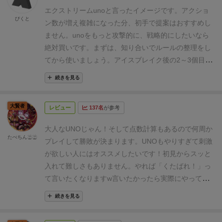
（時限爆弾には何度か苦しめられた）。
攻撃のカード
はシンプルで、効果の書かれたサマリーも同梱されて
エクストリームunoと言ったイメージです。
アクショ
の効果を与える相手を指名できるのも変わっている。
ぴくと
いるため、分かりやすく楽しめます＼(^^)／✨✨
直接人
ン数が増え複雑になった分、初手で提案はおすすめし
UNOと違って「コイツの隣はもう嫌だ！」となること
を指名して攻撃することもあるため、人を選ぶゲーム
ません。
unoをもっと攻撃的に、戦略的にしたいなら
はない。逆に言うと、他のプレイヤーと結託して一人
かもしれませんが、攻撃！妨害！反撃！逆転！仲間同
絶対買いです。
まずは、知り合いでルールの整理をし
を徹底的に叩いたり、負けが込んでいるプレイヤーと
士でワイワイ盛り上がれるカードゲームですヽ(*^^*)ノ
てから使いましょう。
アイスブレイク後の2～3個目の
の差を大きく広げることもできてしまう。
まぁその辺
✨
画像キャプション
ゲームとして提案すると一気に加熱します。
「攻撃
は良識を持って遊べば、そこまで友情崩壊ゲームでは
続きを見る
的」がキーワードになりますので、ご注意ください。
ないと思う。
最初は家族や気の知れた友達と遊ぶのが
よいだろうね。
因みに「くたばれ！」カードは攻撃カ
大賢者
レビュー
137名
が参考
ードではなく、引いた人がくたばるだけ（即死ではな
い）。割と平和なゲームなのかも。
残った手札が得点
大人なUNOじゃん！
そして点数計算もあるので何周か
たべちん☃☃
となり、決まった数に達するまでラウンドを繰り返す
プレイして勝敗が決まります。
UNOもやりすぎて刺激
ので、個人の点数を記録するコインか何かがあった方
が欲しい人にはオススメしたいです！
初見からスッと
がやりやすい。
入れて難しさもありません。
やれば「くたばれ！」っ
て言いたくなりますw
言いたかったら実際にやってみ
てくださいw
続きを見る