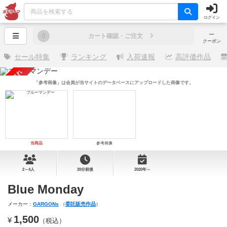
ログイン
─
0
カート確認・ご注文
クーポン
セール特集
ランキング
入荷速報
高評価作品
売り切れ
「参考画像」は会員が当サイトのデータベースにアップロードした画像です。
当商品
参考画像
2～4人
20分前後
2020年～
Blue Monday
メーカー：
GARGONs
（
委託販売作品
）
1,500
¥
（税込）