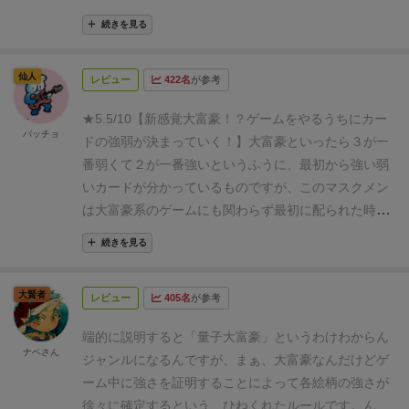
いカードゲームです！
残った手札が弱いレスラーばっ
続きを見る
かりだったときの切なさといったらありません（笑）
２シーズン目には様子が分かり、面白くなります！
な
仙人
レビュー
422名
が参考
かなか他には類が無いルールですが、少し慣れれば初
心者でも楽しめます。
ゲームを始めるとき、１シーズ
★5.5/10【新感覚大富豪！？ゲームをやるうちにカー
ン目が終わるくらいまでは様子が掴めないところが難
パッチョ
ドの強弱が決まっていく！】
大富豪といったら３が一
点です
・・・
好き度（Like）
▶3pt.≪★★★≫
おす
番弱くて２が一番強いというふうに、最初から強い弱
すめ度（Recommended）
▶3pt.≪★★★≫
子ども
いカードが分かっているものですが、
このマスクメン
と度（With kids）
▶1pt.≪★≫
簡単なゲームの流れ
は大富豪系のゲームにも関わらず最初に配られた時点
とルール解説はこちらをご覧ください！
ではどのカードが強いか決まっていないのです！
どう
続きを見る
いうこと！？と思った方は実際にルールを調べてみて
ください。なかなか馴染みがないタイプのゲームなの
大賢者
レビュー
405名
が参考
で、よくわからないかと思いますが一回やってみると
そのゲームシステムの面白さに気づくと思います。
ア
端的に説明すると
「量子大富豪」
というわけわからん
ートワーク ★★★★★ オインクゲーム最
ナベさん
ジャンルになるんですが、
まぁ、大富豪なんだけどゲ
高 カードの形が面白い！
斬新さ
ーム中に強さを証明することによって
各絵柄の強さが
★★★★ ルールが変わっていて面白い
徐々に確定するという、ひねくれたルールです。
ん