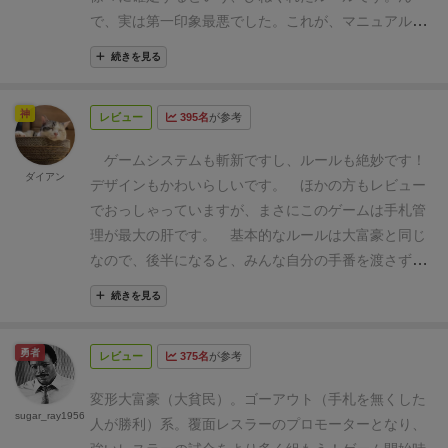
で、実は第一印象最悪でした。
これが、マニュアルが
疑問点だらけで
ルールが入ってこない。
公式HP記事
続きを見る
（http://oinkgms.com/?pid=75726620）やら
その中の
動画やら色々確認して、
やっとルールがのみこめまし
神
レビュー
395名
が参考
た。
んで、一度覚えてさえしまえば、実はそこまで難
しいルールではなかったりするので
あっさりできるよ
ゲームシステムも斬新ですし、ルールも絶妙です！
うになったりします。
プレイ感覚が独特ですぐ終わる
ダイアン
デザインもかわいらしいです。
ほかの方もレビュー
ので、リピートしたくなるし。
スルメゲーな印象で
でおっしゃっていますが、まさにこのゲームは
手札管
す。
あと、好みはわかれるとは思います。。。
理が最大の肝
です。
基本的なルールは大富豪と同じ
なので、後半になると、みんな自分の手番を渡さずに
手札を一気に出し切れるかどうかを読むようになりま
続きを見る
す。
カードを小出しにせず、ぐっと我慢して自分の
狙いどおりにほかのプレイヤーが自分が所持する最多
勇者
レビュー
375名
が参考
色を最強カードにしてくれると‥思わず心の中でニヤ
ッとしてしまいます。
もちろん読みが外れて、ほか
変形大富豪（大貧民）。ゴーアウト（手札を無くした
のプレイヤーに手番をキープされたまま押し切られる
sugar_ray1956
人が勝利）系。
覆面レスラーのプロモーターとなり、
こともありますが‥。
運の要素は小さくないです