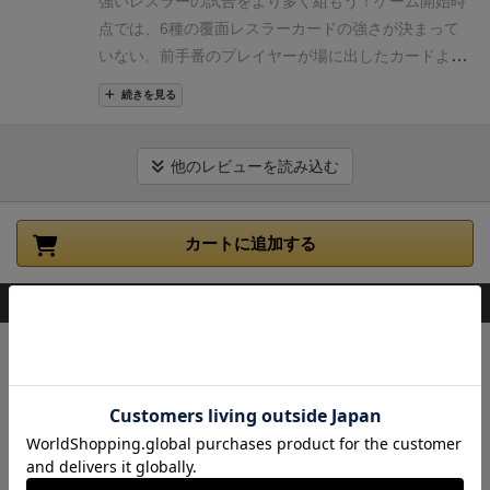
強いレスラーの試合をより多く組もう！
ゲーム開始時
が、
かなり頭を使う戦略ゲームだと感じました。
や
点では、6種の覆面レスラーカードの強さが決まって
り込むほど戦略がわかってくるので、ますます楽しく
いない。前手番のプレイヤーが場に出したカードより
なっていきます。
手番を渡さずアガリ切りがカギと
も一枚多い別種のカードであれば場に出せ、一枚多く
なるという意味では『ティチュー』というゲームと被
続きを見る
出したカードがより強いカード（レスラー）と決ま
るところがあります。大富豪やティチュー好きの方な
る。
強さの序列が決まった後は、簡易な大富豪とプレ
ら、このゲームも楽しめると思います。
イの思考は同じだが、序盤は手札のレスラーカードの
他のレビューを読み込む
強さが分からないのでハラハラドキドキの展開。
フレ
ーバーとゲームメカニクスとがマッチしているカジュ
カートに追加する
アルなゲームで、まさにオインクゲームズ作品らし
い。
少しルール理解が複雑（大人なら数ゲームやれば
理解できるレベル）、大富豪レベルで思考もそこそこ
このボードゲームを持ってる人が購入した商品
必要なので、軽量級プラスαくらいのゲーム。旅先で
のちょっとしたゲームにはもってこい。
5、6歳だと、
キングドミノ
手札を出すルールの理解が難しく、8、9歳だとルール
欲しいタイルを手に入れて、森や海、草原の
広がる自分の王国を広げよう！
は理解できても、最善手を考えるのはなかなか難しい
3,300
（税込）
か
¥
2～4人
15～20分
49件