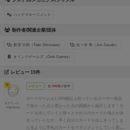
ハンドマネージメント
制作者/関連企業/団体
新澤 大樹（Taiki Shinzawa）
佐々木 隼（Jun Sasaki）
オインクゲームズ（Oink Games）
レビュー 15件
神
レビュー
545名
が参考
ボードゲームを1,000個以上持っているユーザー視点
オグランド
で良かった点と悪かった点の両面から紹介します！
カ
（Oguland）
ードを出していくと段々とそれらのカードの強さが決
まっていくなか、早く自分のカードを出しきってしま
えるように手札のカードをマネジメントしていく面白