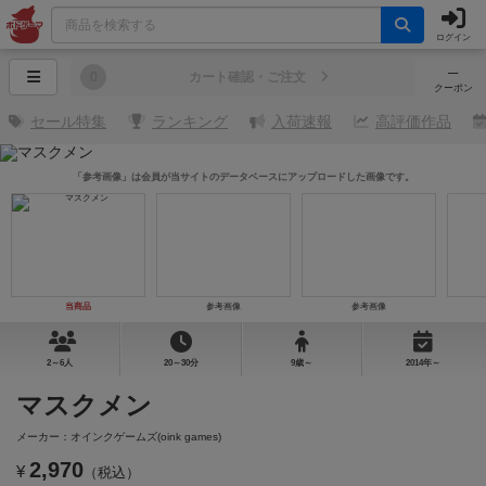
ログイン
─
0
カート確認・ご注文
クーポン
セール特集
ランキング
入荷速報
高評価作品
「参考画像」は会員が当サイトのデータベースにアップロードした画像です。
当商品
参考画像
参考画像
2～6人
20～30分
9歳～
2014年～
マスクメン
メーカー：オインクゲームズ(oink games)
2,970
¥
（税込）