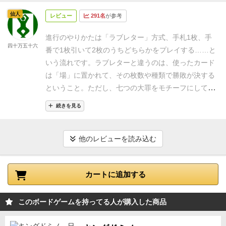
いので、ギャンブルのような依存性があります。
ルー
べる歓びを噛み締めて差し引いてもオススメです。
仙人
レビュー
291名
が参考
ルもめちゃくちゃシンプルでゲーム時間も短めなの
（次は勝ちたい）
で、ぜひ皆さんにやってほしいゲームです！
進行のやりかたは「ラブレター」方式、手札1枚、手
四十万五十六
番で1枚引いて2枚のうちどちらかをプレイする……と
いう流れです。
ラブレターと違うのは、使ったカード
は「場」に置かれて、その枚数や種類で勝敗が決する
ということ。
ただし、七つの大罪をモチーフにしてい
るだけあって、性格の悪いカードがほとんど。
うっか
続きを見る
り殴り合いにならないよう、気心の知れた相手と遊ぶ
のがいいかもしれません、
他のレビューを読み込む
カートに追加する
このボードゲームを持ってる人が購入した商品