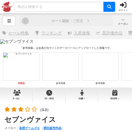
ログイン
─
0
カート確認・ご注文
クーポン
セール特集
ランキング
入荷速報
高評価作品
「参考画像」は会員が当サイトのデータベースにアップロードした画像です。
当商品
参考画像
参考画像
3～4人
15～30分
10歳～
2019年～
（3.3）
セブンヴァイス
メーカー：
妄想ゲームズ☆
（
委託販売作品
）