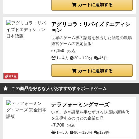
カートに追加する
アグリコラ：リバイズドエディシ
ョン
世界のゲーム界の話題を独占した話題の農場
経営ゲームの改定新版!
7,150
（税込）
¥
1～4人
30～120分
45件
カートに追加する
残り1点
この商品を好きな人がおすすめするボードゲーム
テラフォーミングマーズ
いざ、赤き惑星を手なずけろ!人類の新時代
を先導するのはどの企業だ!?
7,700
（税込）
¥
1～5人
90～120分
129件