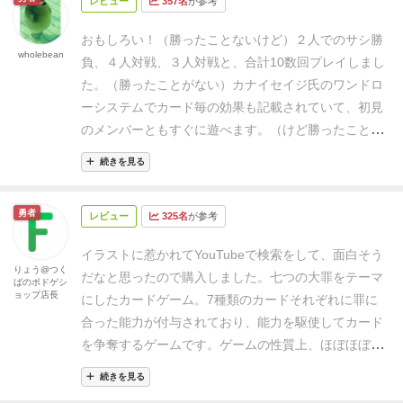
レビュー
357名
が参考
ャッフルして山札とします。山札から各プレイヤーに
だけでも楽しめる作品。
ちなみに私の推しは強欲と傲
1枚ずつ配ります。手札は自分だけ見えるようにしま
慢です
おもしろい！（勝ったことないけど
）
２人でのサシ勝
す。
自分の番になったら山札から1枚取ります。手札2
wholebean
負、４人対戦、３人対戦と、合計10数回プレイしまし
枚のうち1枚を選んで場に置きます。手札から場に置
た。（勝ったことがない）
カナイセイジ氏のワンドロ
いた場合はカードの効果が発動します。
これで自分の
ーシステムでカード毎の効果も記載されていて、初見
手番は終わりです。次の人の番になります。
誰かが得
のメンバーともすぐに遊べます。（けど勝ったことな
点を獲得するまで続けます。得点の獲得方法は2つあ
い）
7種類、各5枚のカードを自分の場に「7種類揃え
ります。まず、同じ種類のカードを4枚集まると1点貰
続きを見る
る」か「4枚重ねる」かが勝利条件です。（勝ったこ
えます。さらに、7種類のカードを集めると2点貰えま
とないけれど）
各カードの効果が強烈ですが、だって
す。
誰かが得点を獲得したらそのラウンドは終わりで
勇者
レビュー
325名
が参考
7つの大罪だものと言われれば「じゃあ仕方がな
す。カードを集めてシャッフルして、新たなラウンド
い。」と納得感。
『傲慢』もう1度行動する。 で
が始まります。得点を獲得した人がスタートプレイヤ
イラストに惹かれてYouTubeで検索をして、面白そう
は、
2枚目の『傲慢』をプレイしてドロー。あっラッ
りょう@つく
ーになります。
ラウンドを重ねて合計3点以上獲得し
だなと思ったので購入しました。
七つの大罪をテーマ
ばのボドゲシ
キー『傲慢』を引いてプレイしてドロー。わ、また
ョップ店長
たプレイヤーが勝利です。
【細かいルール】
※山札が
にしたカードゲーム。7種類のカードそれぞれに罪に
『傲慢』だ！これで4枚目、大勝利！
などという正に
無くなった場合は手札を加えず手札の1枚を場に置
合った能力が付与されており、能力を駆使してカード
傲慢そのもののプレイを目の当たりにする事もありま
く。
※全員の手札がなくなったときに誰も得点を獲得
を争奪するゲームです。
ゲームの性質上、ほぼほぼ確
した。（だから、勝てない）
他に
『怠惰』直前のプレ
できなかった場合は全員無得点となる。
※カードの効
実に誰かのカードを奪うことになり、逆に奪われるこ
イヤーが使用した効果を使用する。 も、何とも熱い
続きを見る
果で自分の場にカードを置いても効果は使用しない。
ともあります。必ずしも自分の思い通りに事が運ばな
（負け）ドラマを生みました。
2020年5月末、人と遊