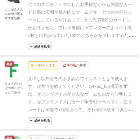
七つの大罪をテーマにしたお手軽ながらも強烈なカー
ここがええの
ド効果の応酬が魅力的なゲームです。
七つの大罪をテ
んか@北風&
ネス家陸男
ーマにしているだけあって、たった7種類のカードし
かありません。プレイ自体はラブレターのように手札
1枚と山札から引いた1枚のどちらかをプレイするだ
け！プレイしたカードは自分の場にプールされてい
続きを見る
き、最初に同名のカードを4枚集めるか、7種類を集め
るかのどちらかで勝利。ごきぶりポーカーの逆とも言
勇者
ルール/インスト
370名
が参考
えますね。
そしてこのゲームの醍醐味はなんと言って
も各カードのとんでもなく強力な効果にあると言って
見出し以外をそのまま読んでインストとして使えま
もいいでしょう。他人の場に出ているカードを奪う、
りょう@つく
す。
改善点を教えてください。
@tkbd_fun
概要
まず
ばのボドゲシ
山札から1枚自身の場に置く、もう1度プレイする…
ョップ店長
は、セブンヴァイスがどんなゲームなのかを説明しま
等々兎にも角にも強力な効果が飛び交います。ここま
す。
セブンヴァイスはカード争奪戦ゲームです。
使う
で強烈なカードばかりになると逆にバランス良いんじ
カードは全部で7種類あって、それぞれ5枚ずつありま
ゃね？と思うかもしれませんww
運に偏った面が強いた
す。7種類のカードにはそれぞれ特殊効果があり、そ
め、ラブレターのように軽いプレイ感が好きな方は非
続きを見る
れを駆使しながらカードを集めていきます。
ゲームの
常に楽しめる、何度か繰り返し遊んでほしい良作で
進行
ゲームの進め方について説明します。
カードはシ
す。
イラストも可愛いカッコイイのでカードを眺める
勇者