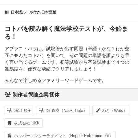
日本語ルール付き/日本語版
コトバを読み解く魔法学校テストが、今始ま
る！
アブラコトバラは、試験管が出す問題（単語＋かな１行が交
互に並んだコトバ）を聞いて、その問題の単語を誰よりも早
く言い当てるゲームです。初等試験から卒業試験まで４つの
難易度を、優秀な成績でクリアしましょう！
みんなで楽しめるファミリーワードゲームです。
制作者/関連企業/団体
浦部 順子
畑 直樹（Naoki Hata）
わと（Wato）
株式会社 UKK
ホッパーエンターテイメント（Hopper Entertainment）