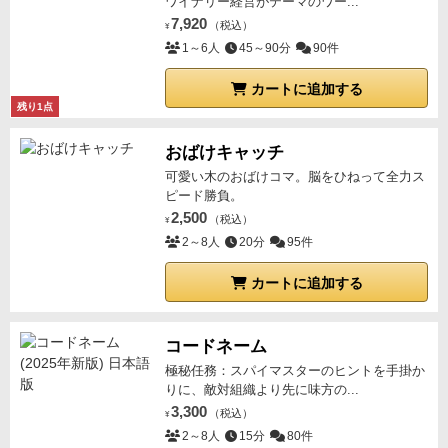
ワイナリー経営がテーマのワー...
7,920
（税込）
¥
1～6人
45～90分
90件
カートに追加する
残り1点
おばけキャッチ
可愛い木のおばけコマ。脳をひねって全力ス
ピード勝負。
2,500
（税込）
¥
2～8人
20分
95件
カートに追加する
コードネーム
極秘任務：スパイマスターのヒントを手掛か
りに、敵対組織より先に味方の...
3,300
（税込）
¥
2～8人
15分
80件