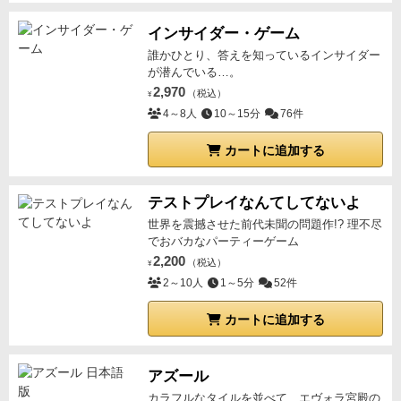
インサイダー・ゲーム
誰かひとり、答えを知っているインサイダー
が潜んでいる…。
2,970
（税込）
¥
4～8人
10～15分
76件
カートに追加する
テストプレイなんてしてないよ
世界を震撼させた前代未聞の問題作!? 理不尽
でおバカなパーティーゲーム
2,200
（税込）
¥
2～10人
1～5分
52件
カートに追加する
アズール
カラフルなタイルを並べて、エヴォラ宮殿の