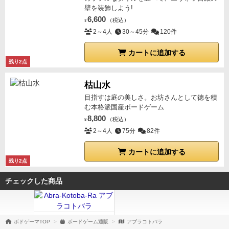
壁を装飾しよう!
6,600
（税込）
¥
2～4人
30～45分
120件
カートに追加する
残り2点
枯山水
目指すは庭の美しさ。お坊さんとして徳を積
む本格派国産ボードゲーム
8,800
（税込）
¥
2～4人
75分
82件
カートに追加する
残り2点
チェックした商品
ボドゲーマTOP
ボードゲーム通販
アブラコトバラ