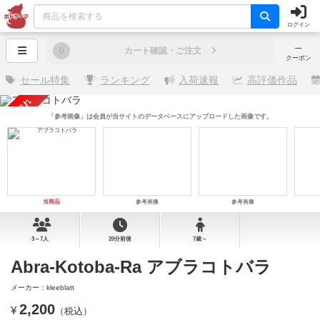
ログイン
─
0
カート確認・ご注文
クーポン
セール特集
ランキング
入荷速報
高評価作品
売り切れ
「参考画像」は会員が当サイトのデータベースにアップロードした画像です。
当商品
参考画像
参考画像
3～7人
20分前後
7歳～
Abra-Kotoba-Ra アブラコトバラ
メーカー：kleeblatt
2,200
¥
（税込）