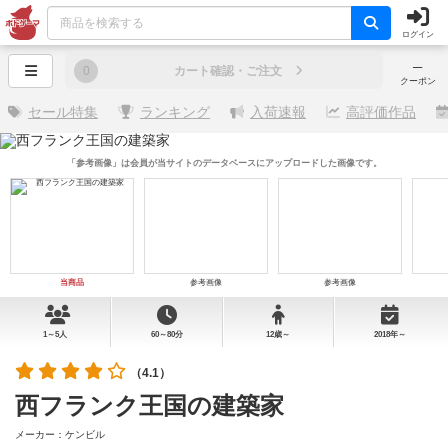
ログイン
─
0
カート確認・ご注文
クーポン
セール特集
ランキング
入荷速報
高評価作品
「参考画像」は会員が当サイトのデータベースにアップロードした画像です。
当商品
参考画像
参考画像
1～5人
60～80分
12歳～
2018年～
（4.1）
西フランク王国の建築家
メーカー：ケンビル