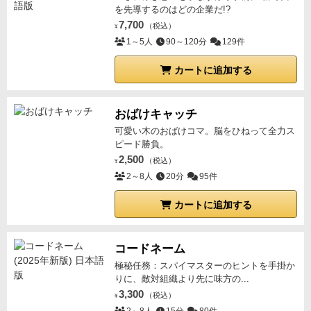
を先導するのはどの企業だ!?
7,700
（税込）
¥
1～5人
90～120分
129件
カートに追加する
おばけキャッチ
可愛い木のおばけコマ。脳をひねって全力ス
ピード勝負。
2,500
（税込）
¥
2～8人
20分
95件
カートに追加する
コードネーム
極秘任務：スパイマスターのヒントを手掛か
りに、敵対組織より先に味方の...
3,300
（税込）
¥