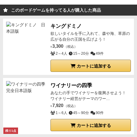
す。
また他のおもしろ要素として美徳というシステム
にも「徳」を軸にしたシステムがあり、闇市場での取
システムを思い出させるものであるが、これがかなり
がありますが、これは説明しづらいので是非プレイし
引や徴税所からの盗みなど、手軽に高収入を得られる
このボードゲームを持ってる人が購入した商品
効いており普通のワーカープレースメントとはかなり
て体験してみてください。
アクションを実行すると徳が下がり、大聖堂の建設を
異なるプレイ感と、じりじりしたプレイヤーインタラ
行えなくなったり、ゲーム終了時に勝利点を失ったり
キングドミノ
クションを生み出している。
まあ個人的にはここの部
するが、一部の支払いコストが下げられる脱税を行え
欲しいタイルを手に入れて、森や海、草原の
分を除いては特筆すべき点は乏しいと言わざるを得な
広がる自分の王国を広げよう！
るようになる（逆に高いと闇市場から出禁になる）と
いところもあるわけであるが、要素が多い割には所要
3,300
（税込）
いう、表裏一体のシステムもユニーク。
¥
失った徳は資
時間もコンパクトで、バランスも良。選択する建築家
2～4人
15～20分
49件
源を寄進するなどして取り戻せるので、甘い汁を吸っ
により能力がかなり異なるので、その点も充分に楽し
たら徳を上げて勝利を目指すことも可能。徳を高く維
カートに追加する
める。
総じて、手堅くまとまった好ゲームといえ、拡
持するのも、中道を行くのも、悪の道に染まるのもプ
張や続編も大変期待大（出てますが）。今後もBGGの
レイヤーの戦略次第となっている。
ソロモードはオー
上位ランカーとして目が離せないと感じた。
ワイナリーの四季
トマとの対戦となり、AIは専用のデッキからカードを
あなたの手でワイナリーを復興させよう！
引いて書かれている行動を行う。プレイヤー同様にワ
ワイナリー経営がテーマのワー...
ーカーがボード上に置かれていくので、AIの行動を妨
7,920
（税込）
¥
害して独走を阻止しつつ、自分のやりたいことも並行
1～6人
45～90分
90件
して進める必要がある。
よくあるオートマのシステム
同様、プレイヤーとは異なるルールで動くので公正感
カートに追加する
残り1点
は薄いが、シンプルで手軽なシステムのわりになかな