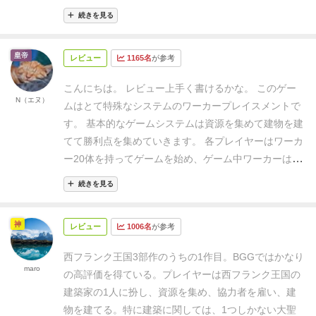
し、その資源を使って手札の建築カードを建てていく
る
特殊技能が
続きを見る
ワーカープレイスメントでござる！
基本的には自分の
必要な建物がある（木工職人、瓦職人、石工職
手番で順番に一体ずつワーカーを置いていってワーカ
人）
協力者カード
（青色）
１回に１枚
皇帝
レビュー
1165名
が参考
ーの数が増えるほど効果が強くなっていくんじゃが…
だけ取得可能
５枚まで取得
やりすぎた他の人のワーカーを取っ捕まえて牢獄送り
可能で上書き可能（即時ボーナス、ゲーム終了時に美
こんにちは。
レビュー上手く書けるかな。
このゲー
にしてお金をもらうというバトル要素があり、一筋縄
N（エヌ）
徳またはVPなどあり）
同じ
ムはとて特殊なシステムのワーカープレイスメントで
ではいかないのでごさる！
さらに【美徳】という良い
名称の協力者も取得可能
す。
基本的なゲームシステムは資源を集めて建物を建
人パラメーターがあり、善人で行動するか悪人になる
てて勝利点を集めていきます。
各プレイヤーはワーカ
かで選択肢が変わる仕様がミョーに生々しくて大変面
ー20体を持ってゲームを始め、ゲーム中ワーカーは増
白いですぞー
勝ち筋が多岐にわたるガッツリ系のゲー
えることはありません。
ゲームシステムが特殊なのは
マーズゲームですが、一手、一手は軽く言語依存も少
続きを見る
プレイヤーはアクションスペースに手番ごとにワーカ
ないので軍師オススメのゲームでござる！
ーを1つ配置しますが、他のプレイヤーも同じ場所に
神
レビュー
1006名
が参考
入れます。次の手番でも誰でも手元にワーカーがある
限り同じ場所に（一体ずつ）配置できます。自分の配
西フランク王国3部作のうちの1作目。BGGではかなり
置したワーカーが累積していくともらえる資材やアク
maro
の高評価を得ている。
プレイヤーは西フランク王国の
ション数が増えていきます。ここミソです。
例えば4
建築家の1人に扮し、資源を集め、協力者を雇い、建
つ目を配置したら4アクションできるや、もらえる資
物を建てる。
特に建築に関しては、1つしかない大聖