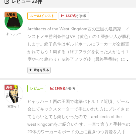
レビュー 22件
大賢者
ルール/インスト
1337名
が参考
Architects of the West Kingdom
西の王国の建築家 イ
よっしぃー
ンストメモ
勝利条件は
VP（黄色）
の１番多い人が勝利
します。
終了条件はギルドホールにワーカーが全部置
かれてもう１周する（終了フラグを切った人がもう１
度やって終わり）
※
終了フラグ後（最終手番時）にも
建築可能
ボードの説明
初期収入 スタ
続きを見る
ートプレイヤ＝
銀
３枚、２P＝
銀
４枚、３P＝
銀
５枚、
４P＝
銀
６枚、５P＝
銀
７枚
報酬カード
勇者
レビュー
1165名
が参考
プレイ人数×２+１枚
大聖堂
（
カテドラル
）建築でも
らえる
借金カード（黒色）
ゲーム終了時にVP－
ヒャッハー！
西の王国で建築バトル！？
近頃、ゲーム
２、
GUARD HOUSE（
衛兵所）等で返済すると即時で
軍師っ！
会にてキックスターターで手にいれた方にプレイさせ
美徳＋１
建物カード
（緑色）
最初は４枚でドラ
てもらいとても楽しかったので…
architects of the
フト、３枚取得して最後の１枚は山札へ戻
west kingdomをご紹介いたす。
一言で言うと手持ちの
す
手番終了時に６枚までに
20体のワーカーをボードの上に置きつつ資源を入手
調整し残りは破棄す