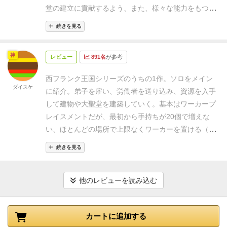
源が4倍になるなどです。
配置しているワーカーが累
堂の建立に貢献するよう、また、様々な能力をもつ建
積していくと他のプレイヤーに邪魔されやすくなりま
物を建てるように他の建築家としのぎを削るという内
す。
プレイヤーは逮捕アクションのスペースにワーカ
続きを見る
容となっている。
基本的にはかなりよくあるタイプの
ーを配置して１人のプレイヤーのワーカーをまとめて
王道的ワーカープレースメントであり、それはゲーム
逮捕できます。逮捕されたワーカーは牢獄に入り一時
神
レビュー
891名
が参考
ボードを一見しただけで、おおよそのゲームの流れは
的に使用できなくなります。当然アクションスペース
推測できそうなほどである。
しかしワーカーの扱いが
に累積してきたワーカーはゼロになります。
ワーカー
西フランク王国シリーズのうちの1作。ソロをメイン
とても独特で、それがこのゲームの最大の持ち味にな
ダイスケ
を同じ場所に配置するとアクションはどんどん強くな
に紹介。
弟子を雇い、労働者を送り込み、資源を入手
っているといえる。
ワーカー配置はストーンエイジの
っていきますが、いっぽうで他のプレイヤーに逮捕さ
して建物や大聖堂を建築していく。
基本はワーカープ
ようにアクションスペースに置いたコマの分だけリソ
れやすくなるというジレンマがこのゲームの楽しいと
レイスメントだが、最初から手持ちが20個で増えな
ースの獲得ができ、なおかついわゆる帰宅フェイズと
ころ。
また主な得点源の建設アクションを行うとワー
い、ほとんどの場所で上限なくワーカーを置ける（対
いうものは存在しない。
その代わりに捕縛というシス
カーは建設の礎となり２度と手元に帰ってきません。
戦相手も自分も）というのが特徴。
置けば置くほど、
テムが用意されている。
捕縛アクションを実行する
続きを見る
他のプレイヤーへの直接攻撃は逮捕アクションだけな
入手できる資源の量が増えたりとアクションの効果が
と、１つのスペースにある１色すべてのコマを捕縛し
ので、ギスギス感も少なく最後まで脱落感もなく、初
上がるが、1か所に集中してワーカーを置いている
て、自分の個人ボードへ移動させることができる。捕
心者プレイヤーも経験者も同時に楽しめる仕組みも優
と、他プレイヤーに捕縛アクションで一網打尽にさ
他のレビューを読み込む
縛したコマは別のアクションで投獄ことで報酬が得ら
れています。
プレイヤーは累積アクションをしたいけ
れ、監獄送りになってしまう。
……とはいえ、監獄か
れる。
また、投獄されたワーカーを解放するアクショ
ど、累積していくと他のプレイヤーに逮捕されるって
らワーカーを解放するのは比較的簡単で、それがワー
ンもあり、これらによって自分の配置済みワーカーを
カートに追加する
いうやりとりがとても楽しいシステムになっていま
カー回収の方法にもなっているのが面白い。
そのほか
手元に戻すこととなる。
一瞬、イスタンブールのあの