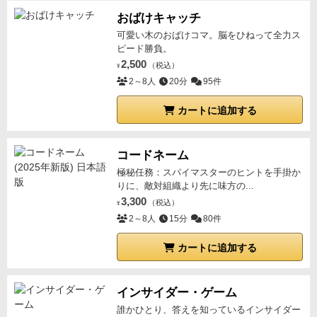
かツボをついた行動をしてくるので、インタラクショ
おばけキャッチ
ンもそこそこ楽しめるのが好印象。
アクションが多数
可愛い木のおばけコマ。脳をひねって全力ス
あり、慣れるまでは多少かかるが、要領をつかめばセ
ピード勝負。
ッティング、プレイ運用ともに軽く、手軽に遊べるの
2,500
（税込）
¥
でお勧めしたい。
余談として、点数計算用の公式スマ
2～8人
20分
95件
ホアプリがあり、ソロでも使用できて計算が楽になる
カートに追加する
が、入力する数値がトラックの数値に見えて実はトラ
ックに対応した勝利点だったりと、ちょっとクセがあ
る印象。一度分かれば問題ないが、最初手間取った。
コードネーム
極秘任務：スパイマスターのヒントを手掛か
りに、敵対組織より先に味方の...
3,300
（税込）
¥
2～8人
15分
80件
カートに追加する
インサイダー・ゲーム
誰かひとり、答えを知っているインサイダー