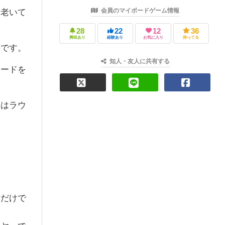
会員のマイボードゲーム情報
「老いて
28
22
12
36
興味あり
経験あり
お気に入り
持ってる
ムです。
知人・友人に共有する
カードを
準はラウ
るだけで