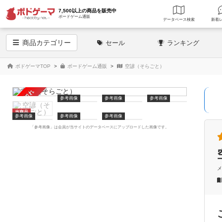
7,500以上の商品を販売中
ボードゲーム通販
データベース
検索
商品
カテゴリー
セール
ランキング
ボドゲーマTOP
ボードゲーム通販
空諺（そらごと）
売り切れ
参考画像
参考画像
参考画像
当商品
参考画像
参考画像
参考画像
「参考画像」は会員が当サイトのデータベースにアップロードした画像です。