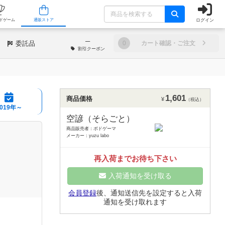
ログイン
/店舗
人気ボードゲーム
通販ストア
─
委託品
0
カート確認・ご注文
割引
クーポン
1,601
商品価格
¥
（税込）
2019年～
空諺（そらごと）
商品販売者：ボドゲーマ
メーカー：yuzu labo
再入荷までお待ち下さい
入荷通知を受け取る
会員登録
後、通知送信先を設定すると入荷
通知を受け取れます