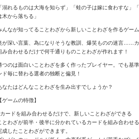
「溺れるものは大海を知らず」「蛙の子は嫁に食わすな」
は木から落ちる」
みんなが知ってることわざから新しいことわざを作るゲー
奥が深い言葉、為になりそうな教訓、爆笑ものの迷言……
組み合わせるだけで何千通りものことわざが作れます！
勝つのは面白いことわざを多く作ったプレイヤー。でも基
ンド毎に替わる選者の独断と偏見！
あなたはどんなことわざを生み出すでしょうか？
【ゲームの特徴】
■カードを組み合わせるだけで、新しいことわざができる
ことわざが前半・後半に分かれているカードを組み合わせ
完成したことわざができます。