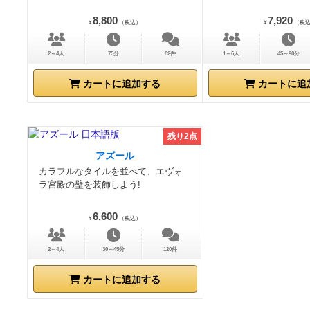
8,800
7,920
¥
（税込）
¥
（税
2～4人
75分
82件
1～6人
45～90分
カートに追加する
カートに追
残り2点
アズール
カラフルなタイルを並べて、エヴォ
ラ宮殿の壁を装飾しよう!
6,600
¥
（税込）
2～4人
30～45分
120件
カートに追加する