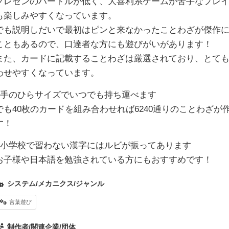
プレゼンのハードルが低く、大喜利系ゲームが苦手なプレ
も楽しみやすくなっています。
でも説明しだいで最初はピンと来なかったことわざが傑作
こともあるので、口達者な方にも遊びがいがあります！
また、カードに記載することわざは厳選されており、とて
わせやすくなっています。
■手のひらサイズでいつでも持ち運べます
でも40枚のカードを組み合わせれば6240通りのことわざが
す！
■小学校で習わない漢字にはルビが振ってあります
お子様や日本語を勉強されている方にもおすすめです！
システム/メカニクス/ジャンル
言葉遊び
制作者/関連企業/団体