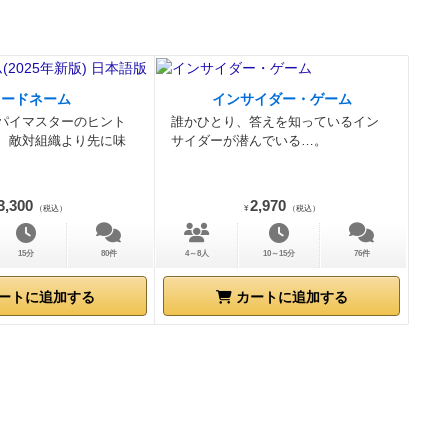
もあって、で
最後に、ボド
のを下記し
そもあり得な
コードネーム
インサイダー・ゲーム
せ」（歳を取
パイマスターのヒント
誰かひとり、答えを知っているイン
は 事を仕損
、敵対組織より先に味
サイダーが潜んでいる…。
せっかく一難
も 三度ま
3,300
2,970
（税込）
¥
（税込）
と辛い」（麻
「秋茄子は
15分
80件
4～8人
10～15分
76件
ずるい。
ートに追加する
カートに追加する