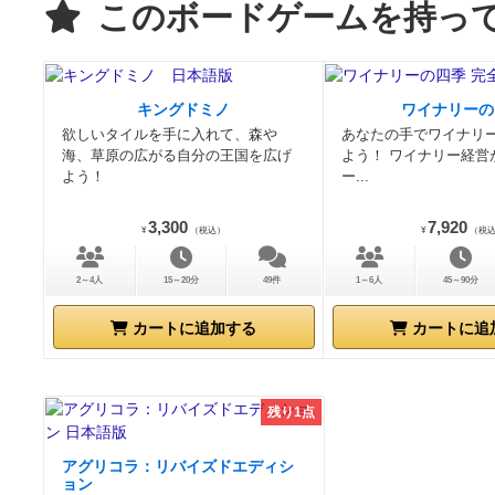
このボードゲームを持っ
キングドミノ
ワイナリーの
欲しいタイルを手に入れて、森や
あなたの手でワイナリ
海、草原の広がる自分の王国を広げ
よう！ ワイナリー経営
よう！
ー...
3,300
7,920
¥
（税込）
¥
（税
2～4人
15～20分
49件
1～6人
45～90分
カートに追加する
カートに追
残り1点
アグリコラ：リバイズドエディシ
ョン