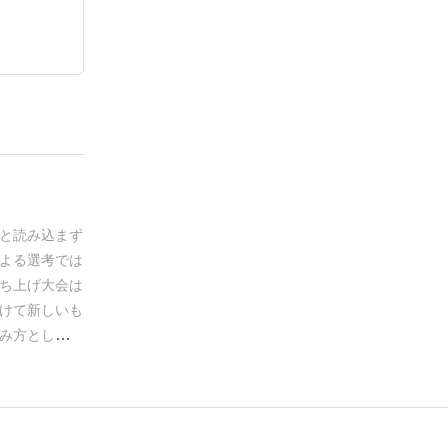
と読み込まず
よる選考では
ち上げ大会は
けて新しいも
み方としては
ャンルが、
智系の笑える
ざがどちらに
アドリブしな