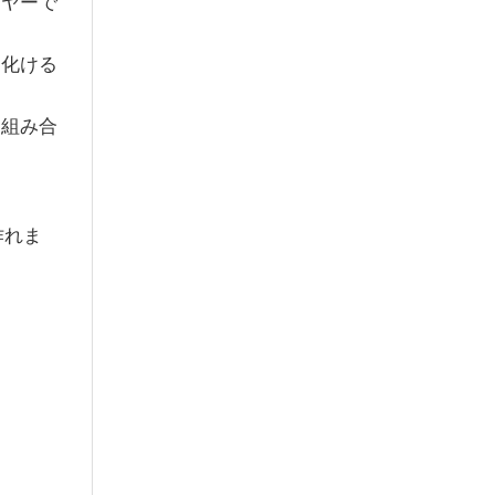
イヤーで
に化ける
も組み合
作れま