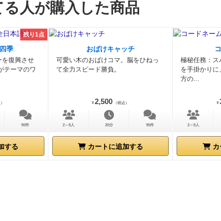
てる人が購入した商品
くても、出来上がったことわざそのものの破壊力が高いもの
きた瞬間に説明抜きで爆笑するものも何度がありました。
ゲ会で出来上がった新ことわざから、個人的に好きだったも
残り1点
て、レビューを終わります。
「縁の下の 鐘を盗む」（そも
四季
おばけキャッチ
いことなので、できるわけがない）
「老いては 我が振り直
ーを復興させ
可愛い木のおばけコマ。脳をひねっ
極秘任務：ス
ってからこそ、自分の身の振る舞いに気を付けよ）
「早起き
がテーマのワ
て全力スピード勝負。
を手掛かりに
方の...
じる」（寝不足よくない）
「一難去って ミイラになる」（
去ったのに、次が致死トラップだったとは）
「山椒は小粒で
2,500
込）
¥
（税込）
¥
で」（使用時の分量をお守りください）
「秋茄子は ぴりり
婆ナス！！！）
「秋茄子は 皮を残す」（三分クッキング）
90件
2～8人
20分
95件
2～8人
大きい」（お、おぅ。そうだな！）
総評：秋茄子はけっこう
加する
カートに追加する
カ