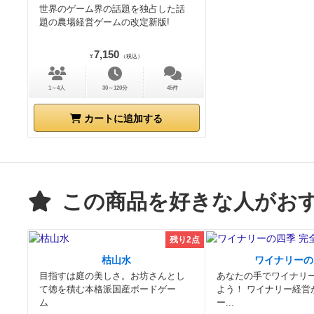
世界のゲーム界の話題を独占した話
題の農場経営ゲームの改定新版!
7,150
¥
（税込）
1～4人
30～120分
45件
カートに追加する
この商品を好きな人がお
残り2点
枯山水
ワイナリーの
目指すは庭の美しさ。お坊さんとし
あなたの手でワイナリ
て徳を積む本格派国産ボードゲー
よう！ ワイナリー経営
ム
ー...