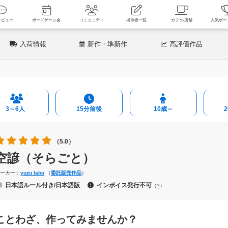
新着レビュー
ボードゲーム会
コミュニティ
掲示板一覧
カフェ
入荷情報
新作
・準新作
高評価
作品
3～6人
15分前後
10歳～
（5.0）
空諺（そらごと）
メーカー：
yuzu labo
（
委託販売作品
）
日本語ルール付き/日本語版
インボイス発行不可
（
?
）
ことわざ、作ってみませんか？