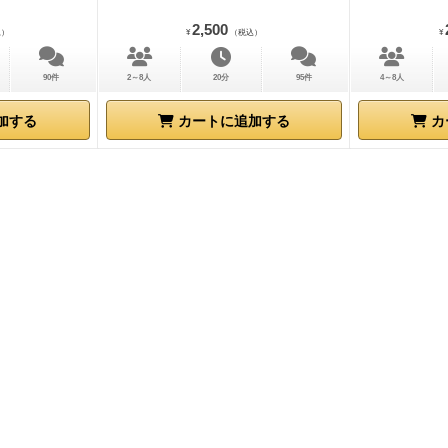
2,500
込）
¥
（税込）
¥
90件
2～8人
20分
95件
4～8人
加する
カートに追加する
カ