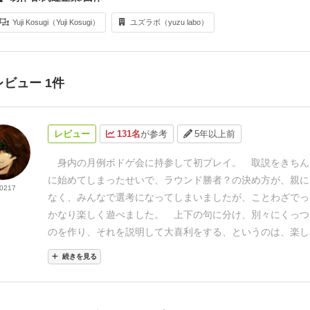
Yuji Kosugi（Yuji Kosugi）
ユズラボ（yuzu labo）
レビュー 1件
レビュー
131名
が参考
5年以上前
身内の月例ボドゲ会に持参して初プレイ。
取説をきちん
に始めてしまったせいで、ラウンド勝者？の決め方が、親に
i0217
なく、みんなで選考になってしまいましたが、ことわざでっ
かなり楽しく遊べました。
上下の句に分け、別々にくっつ
のを作り、それを説明して大喜利をする、というのは、楽し
「横暴編集長」と同じです。
ただ、「ことわざ」というジ
続きを見る
「仏法説話」や「故事成句」のようなお堅い教訓系から、頓
ものまで、そもそもの幅が広いので、出来上がった新ことわ
寄っているのかは、説明する人の、それこそアドリブ次第。