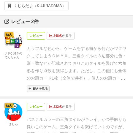
くじらだま（KUJIRADAMA）
レビュー 2件
仙人
レビュー
248名
が参考
カラフルな色から、ゲームをする前から何だかワクワ
ボドゲ好きの
クしてしまう
ＣＭＹＫ。三角タイルの３辺部分に色・
てんちゃん
形・数などが記載されており
このタイルを繋げて六角
形を作り点数を獲得します。
ただし、この他にも全体
のお題カード1枚（全体で共有）、個人のお題カード1
枚があり
そちらに書かれている課題もゲーム終了時に
続きを見る
クリアしていたら点数が追加されます。
小さな三角形
のタイルを、色や形が見えるような状態で
幾つか山積
仙人
レビュー
232名
が参考
みし、タイルタワーをつくります。
ゲームの流れで
す。
スタートプレイヤーから時計回りに、タイルタワ
パステルカラーの三角タイルがキレイ、かつ手触りも
ーから1枚タイルを獲得します。
タイルを全員が1枚も
ましゃ
良いこのゲーム。
三角タイルを繋げていくのですが、
ったら、それを左隣の人に渡します。
渡されたタイル