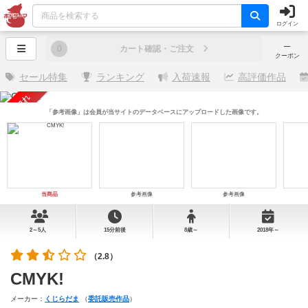
ログイン
─
0
カート確認・ご注文
クーポン
セール特集
ランキング
入荷速報
高評価作品
売り切れ
「参考画像」は会員が当サイトのデータベースにアップロードした画像です。
当商品
参考画像
参考画像
2～5人
15分前後
8歳～
2018年～
（2.8）
CMYK!
メーカー：
くじらだま
（
委託販売作品
）