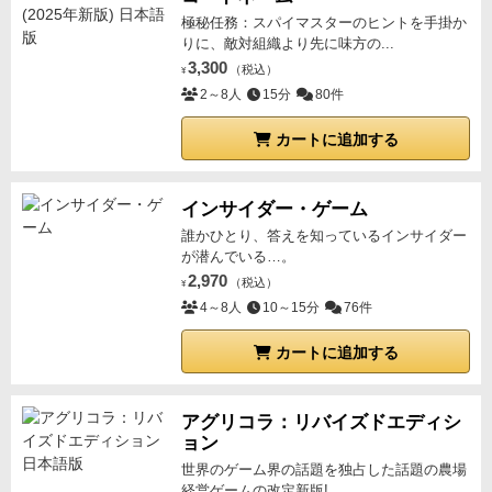
極秘任務：スパイマスターのヒントを手掛か
りに、敵対組織より先に味方の...
3,300
（税込）
¥
2～8人
15分
80件
カートに追加する
インサイダー・ゲーム
誰かひとり、答えを知っているインサイダー
が潜んでいる…。
2,970
（税込）
¥
4～8人
10～15分
76件
カートに追加する
アグリコラ：リバイズドエディシ
ョン
世界のゲーム界の話題を独占した話題の農場
経営ゲームの改定新版!