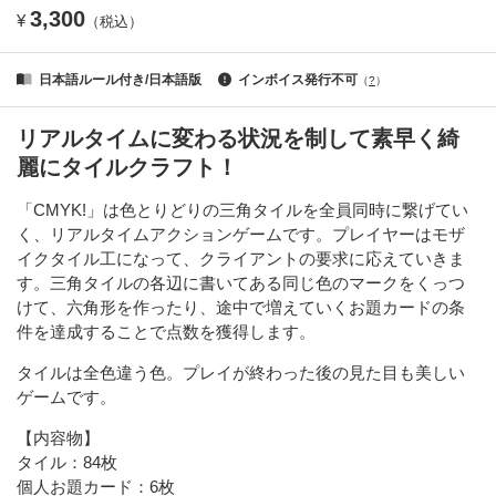
3,300
¥
（税込）
日本語ルール付き/日本語版
インボイス発行不可
（
?
）
リアルタイムに変わる状況を制して素早く綺
麗にタイルクラフト！
「CMYK!」は色とりどりの三角タイルを全員同時に繋げてい
く、リアルタイムアクションゲームです。プレイヤーはモザ
イクタイル工になって、クライアントの要求に応えていきま
す。三角タイルの各辺に書いてある同じ色のマークをくっつ
けて、六角形を作ったり、途中で増えていくお題カードの条
件を達成することで点数を獲得します。
タイルは全色違う色。プレイが終わった後の見た目も美しい
ゲームです。
【内容物】
タイル：84枚
個人お題カード：6枚