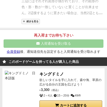
三辺にはそれぞれ図形が描かれており、
その図形の
が自分の最初のタイルです。
必ず三角形のどこかの角
色・形・数が一致していないと置くことが出来ませ
が上を向くように、自分の場所におきます。
全員がタ
ん。
2辺接するように置きたい場合は、当然2辺ともそ
イルを場に置いたら
スタートプレイヤーが『よーいス
の縛りが発生するため、
段々置きにくくなっていくと
タート』のかけごえ。
この声で一斉に、各タイルタワ
続きを見る
いうジレンマ。
しかもこのゲーム、パズルゲームであ
ーの好きな場所から
タイルを獲得して、自分の場にあ
りながらアクションゲームでもあります。
タイルを取
る三角形に隣接していきます。
この時、
タイルタワー
再入荷までお待ち下さい
るのは順番ではなく早い者勝ち！
瞬間の判断力がモノ
のどこから取ってもかまいません。
順番ではなく、早
を言います。
個人お題を目指すのか、全体お題を目指
入荷通知を受け取る
いもの順です。
タイルタワーの必ず一番上から一枚だ
すのか、
はたまたそれらを無視してひたすらタイルを
けとります。
タイルに隣接する辺は必ず同じ色の同じ
会員登録
後、通知送信先を設定すると入荷通知を受け取れます
繋げ続けるのか、プレイスタイルは様々です。
ゲーム
マークでなければだめです。
タイルを設置し、次のタ
終了時の見た目も綺麗で、さながらパステルカラーの
このボードゲームを持ってる人が購入した商品
イルを取ったあとに、自分の場にあるタイルの配置替
ステンドグラスと言ったところでしょうか。
ルール自
えをすることはできません。
こうして、タイルタワー
体は簡単で、子どもさんでも遊べるかと思います。
た
キングドミノ
のタイルが全てなくなるか
全員が、タイルを配置でき
だアクション要素の部分が難しいかもしれませんの
欲しいタイルを手に入れて、森や海、草原の
なくなったらゲーム終了。
点数計算をして、一番点数
で、
その場合は順番にタイルを取っていくというハウ
広がる自分の王国を広げよう！
が高い人の勝利です。
他に少し細かいルールはありま
3,300
スルールを適用してもいいかもしれません。
（税込）
¥
すが
シンプルなゲームで、何よりもタイルが可愛いの
2～4人
15～20分
49件
で
子どもたちや女性が大好きなゲームです。
他人との
勝負というより
自分の配置をどうするかという考えに
カートに追加する