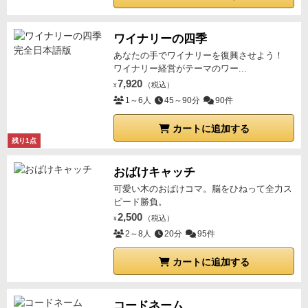
なるので
面白いですよ。なかなか六角形ができないも
どかしさが、また楽しいです。
ワイナリーの四季
あなたの手でワイナリーを復興させよう！
ワイナリー経営がテーマのワー...
7,920
（税込）
¥
1～6人
45～90分
90件
カートに追加する
残り1点
おばけキャッチ
可愛い木のおばけコマ。脳をひねって全力ス
ピード勝負。
2,500
（税込）
¥
2～8人
20分
95件
カートに追加する
コードネーム