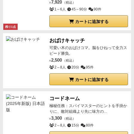
7,920
（税込）
¥
1～6人
45～90分
90件
カートに追加する
残り1点
おばけキャッチ
可愛い木のおばけコマ。脳をひねって全力ス
ピード勝負。
2,500
（税込）
¥
2～8人
20分
95件
カートに追加する
コードネーム
極秘任務：スパイマスターのヒントを手掛か
りに、敵対組織より先に味方の...
3,300
（税込）
¥
2～8人
15分
80件