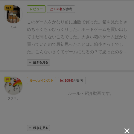
く入手困難だったようですが、現在は日本語版が発売
仙人
レビュー
168名
が参考
され入手しやすくなったので嬉しい限り。
思わずSNS
に投稿したくなるアーティスティカルな本作は、まさ
このゲームをかなり前に通販で買った。
箱を見たとき
に現代が必要とする逸品だ。
場所も取らず短時間で終
くみ
めちゃくちゃびっくりした。
ボードゲームを買い出し
わるのも良い。
てまだ間もないころでした。
大きい箱のゲームばかり
買っていたので最初思ったことは…
箱小さっ！でし
た。
こんな小さくてゲームになるの？て思ったのを思
い出した。
ゲームとしてはタイルを置いていって川が
続きを見る
繋がるのか、繋がらないのかを見極めるゲーム。
非常
にシンプル。
神
ルール/インスト
108名
が参考
ルール・紹介動画です。
フクハナ
続きを見る