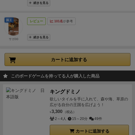
続きを見る
です。
ボードゲーム大賞で美術賞を取った大人シック
なデザイン。重ねてシンプルさを追求したルールは お
国王
レビュー
101名
が参考
子様とも楽しめるのはもちろんですが、 どこまでもど
こまでも熟考できてしまう沼が潜んでいます。
ベニス
沼、はまってみませんか？
ぜひご家族で、またお友だ
続きを見る
サガ00
ちと遊んでみてくださいね。
カートに追加する
このボードゲームを持ってる人が購入した商品
キングドミノ
欲しいタイルを手に入れて、森や海、草原の
広がる自分の王国を広げよう！
3,300
（税込）
¥
2～4人
15～20分
49件
カートに追加する