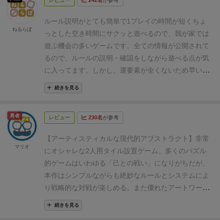
レビュー
242名
が参考
ルール説明がとても簡単で1プレイの時間が短くちょ
ねるらぼ
っとした空き時間にサクッと遊べるので、我が家では
遊ぶ機会の多いゲームです。
全ての情報が公開されて
るので、ルールの説明・確認をしながら遊べる点が気
に入ってます。
しかし、運要素が全くないため早い段
階で展開を読み切れる人が勝つゲームとなるので苦手
続きを見る
だという人も多いですね。
真剣勝負をすると非常に頭
が疲れるので、気楽にプレイして完成後のベニスの街
勇者
レビュー
230名
が参考
並みを眺めるぐらいが丁度いいゲームだと思います。
【アーティスティカルな現代的アブストラクト】
非常
マリオ
にオシャレな2人用タイル設置ゲーム。多くのパズル
的ゲームはいわゆる「己との戦い」になりがちだが、
本作はシンプルながらも絶妙なルールとシステムによ
り戦略的な対戦が楽しめる。
また優れたアートワーク
によって非常に映える！対戦中はもちろん完成した形
続きを見る
がまた非常に映えます。90年代のゲームなのでしばら