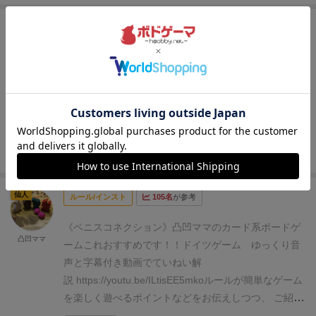
大賢者
レビュー
106名
が参考
（感想）・・・55/100
シンプル短期決戦カルカソン
り
ヌ。
さくっと短時間でできるところと、タイルの見た
目が気に入っています。
（パケ）・・・25/50
■箱のデ
ザイン
→☆☆★★ 5/10
■コンポーネントとビジュア
ルデザイン
→☆☆★★ 5/10
■コンポーネントの素材
感
→☆☆★★ 5/10
■内容物と箱サイズのマッチ
続きを見る
→☆☆★★ 5/10
■テーマや世界観
→☆☆★★
5/10
（内容）・・・30/50
■ゲーム性
→☆☆★★
仙人
ルール/インスト
105名
が参考
5/10
■準備の簡便性や取り回しの良さ
→☆☆★★
5/10
■システムや要素の過不足
→☆☆★★ 5/10
■プレ
《ベニスコネクション》凸凹ママのカード系ボードゲ
イ感とテーマや世界観のマッチ
→☆☆★★ 5/10
■価
凸凹ママ
ームこれおすすめです！！ドイツゲーム ゆっくり音
格帯と内容の納得度
→★★★★ 10/10
声と字幕付き動画でていねい解
説
https://youtu.be/ILtisEE5mko
ルールが簡単なゲーム
を楽しく遊べるポイントなどをお伝えしつつ、 ご紹介
していくシリーズの第２回は「ベニスコネクション」