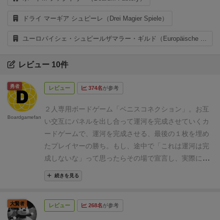
ドライ マーギア シュピーレ（Drei Magier Spiele）
ユーロパイシェ・シュピールザマラー・ギルド（Europäische Spielesammler Gilde e.V.）
レビュー 10件
勇者
レビュー
374名
が参考
２人専用ボードゲーム「ベニスコネクション」。
お互
Boardgamefan
い交互にパネルを出し合って運河を完成させていくカ
ードゲームで、
運河を完成させる、最後の１枚を埋め
たプレイヤーの勝ち。
もし、途中で「これは運河は完
成しないな」って思ったらその場で宣言し、
実際に完
成しなければ宣言したプレイヤーの勝ちとなります。
続きを見る
パネルは基本パネルが１６枚、拡張パネルが４枚の計
２０枚。
１回のプレイ時間は約５分と短く、ちょっと
大賢者
レビュー
268名
が参考
した時間でも遊ぶことができます。
箱も小さいのでも
ち運びにも便利。ポータブルにぴったり。
個人的に