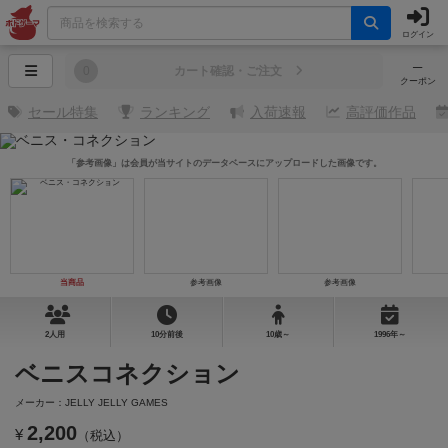
ログイン
─
0
カート確認・ご注文
クーポン
セール特集
ランキング
入荷速報
高評価作品
「参考画像」は会員が当サイトのデータベースにアップロードした画像です。
当商品
参考画像
参考画像
2人用
10分前後
10歳～
1996年～
ベニスコネクション
メーカー：JELLY JELLY GAMES
2,200
¥
（税込）