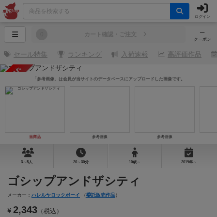
ログイン
─
0
カート確認・ご注文
クーポン
セール特集
ランキング
入荷速報
高評価作品
売り切れ
「参考画像」は会員が当サイトのデータベースにアップロードした画像です。
当商品
参考画像
参考画像
3～5人
20～30分
10歳～
2019年～
ゴシップアンドザシティ
メーカー：
ハレルヤロックボーイ
（
委託販売作品
）
2,343
¥
（税込）