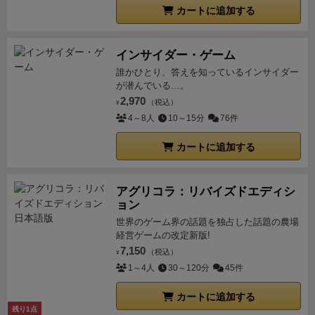
カートに追加する
ばいけないから、ボードゲーム慣れしていない人がや
ると、何をすればいいかわかりづらかったりする。
次
にマメじゃないよ形式のフェイズで何のカードを出せ
インサイダー・ゲーム
ばいいかわかりづらい。
ボードゲーム慣れしている人
誰かひとり、答えを知っているインサイダー
なら、親が欲しそうなカードを出せばいいか、親が欲
が潜んでいる…。
2,970
しくなくて自分が欲しいカードを出すかの２択なのだ
（税込）
¥
4～8人
10～15分
76件
が、マメじゃないよと違って、全員同時公開でないの
で、自分の番まで回ってくるかどうかまで気にしなけ
カートに追加する
ればならず、段階的に考えることが多いため、初心者
には正直、何をすればいいかわかりづらいとは思う。
逆に言えば、ここまで考えられるプレイヤーが集まれ
アグリコラ：リバイズドエディシ
ョン
ば、かなり楽しいゲームだと思う。
最後に盛り上がり
世界のゲーム界の話題を独占した話題の農場
の点。
マメじゃないよには、X２とか０点になると
経営ゲームの改定新版!
か、派手なカードが多いのだが、このゲームでは、硬
7,150
（税込）
¥
派なバランスになっていて、イレギュラーカードが存
1～4人
30～120分
45件
在しない。
強いて言えば、最後強制脱落しないために
盾のマークのカードを集めるかどうかみたいなところ
カートに追加する
残り1点
があるが、結局、わかるのは最後だし、裏向きのカー