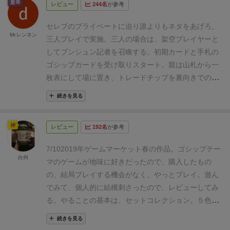
皇帝
レビュー
244名
が参考
セレブのプライベートに迫り誰よりもネタをあげろ。
Mr.レンネン
三人プレイで実施。三人の場合は、架空プレイヤーと
してブンシュン記者を召喚する。初期カードと手札の
ゴシップカードを受け取りスタート。親は山札から一
枚表にして場に置き、トレードチップを裏向きでのせ
る。他のプレイヤーは手札から一枚裏向きにして場に
続きを見る
置く。親が順に他プレイヤーのカードをめくり、トレ
ードするかを決めて、するならトレードチップ毎渡
神
レビュー
192名
が参考
し、しないなら表向きにしたまま別のプレイヤーのカ
ードをめくる。また、交換せずに自分が欲しい場合は
7/10
2019年ゲームマーケット春の作品。
ゴシップテー
場にカードが出揃った段階で宣言しチップをブンシュ
白州
マのゲームが地味に好きだったので、購入したもの
ンに渡してカードを自場に置く。トレードも同様で互
の、結局プレイする機会がなく、やっとプレイ。
遊ん
いに自場に置く。トレードしなかったカードも裏表そ
でみて、個人的に結構刺さったので、レビューしてみ
のままで各々の自場に置く。次のプレイヤーに親が移
る。
やることの基本は、セットコレクション。５色の
る。これを規定回数(山札が無くなるまで)行う。残っ
カードにそれぞれ０〜７の数字のカードがあり、合計
た手札は破棄し、自場のカードで点数を競う。先ずカ
続きを見る
が５以上の色のセットがあると、得点を得るチャンス