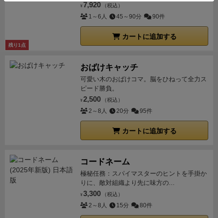
7,920
（税込）
¥
は、裏のままカードが置かれる点。
つまり、カードで
1～6人
45～90分
90件
マジョリティ争いをしているのに、裏向きの情報が存
在するということ。この読み合いが面白い。
さらに、
カートに追加する
このゲーム、盾のマークがついているカードがあるの
残り1点
だが、ゲーム終了時にこの盾のマークが一番少ない人
おばけキャッチ
は強制脱落（ハイソサエティとかと同じ）となってし
可愛い木のおばけコマ。脳をひねって全力ス
まう。
名作ゲームのいいところを合体させたようなカ
ピード勝負。
ードゲームといえる。
だが、ボードゲーム慣れしてい
2,500
（税込）
¥
る人でないと、面白さを味わいづらいという弱点があ
2～8人
20分
95件
ると思っている。
まず、得点化するための要素が若干
複雑で、直感的ではない。
カートに追加する
普通、セットコレクション
は同じ色のカードを集めて、数字が多ければいいとシ
ンプルなのだが、このゲームでは、１色の数字の合計
コードネーム
が５以上で、かつアイコンが一番多くないと得点が入
極秘任務：スパイマスターのヒントを手掛か
らない。
実は数字が小さい０のカードにはアイコンが
りに、敵対組織より先に味方の...
２個描かれていたりして、１位になるためには、アイ
3,300
（税込）
¥
コン集めなければならないが、数字も５以上でないと
2～8人
15分
80件
いけない。これを、マメじゃないよ形式で集めなけれ