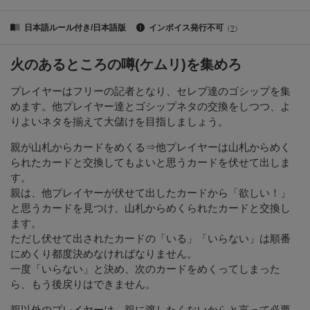
日本語ルール付き/日本語版
インボイス発行不可
（
?
）
火のあるところの噂(ケムリ)を集めろ
プレイヤーはフリーの記者となり、セレブ達のゴシップを集
めます。他プレイヤー達とゴシップネタの交換をしつつ、よ
りよいネタを揃えて大儲けを目指しましょう。
親が山札からカードをめくる⇒他プレイヤーは山札からめく
られたカードと交換してもよいと思うカードを伏せて出しま
す。
親は、他プレイヤーが伏せて出したカードから「欲しい！」
と思うカードを見つけ、山札からめくられたカードと交換し
ます。
ただし伏せて出されたカードの「いる」「いらない」は順番
にめくり都度決めなければなりません。
一度「いらない」と決め、次のカードをめくってしまった
ら、もう後戻りはできません。
親以外のプレイヤーは、親に渡したくないからと言って必要