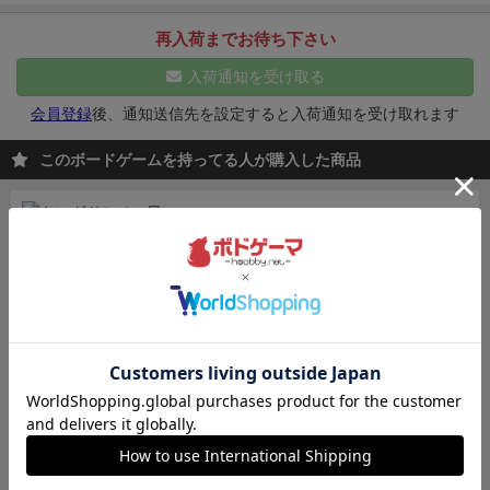
ードに書かれたシールド数が少ない人は問答無用で脱
がある。
カードには数字とは別にアイコンがついてお
落。カード種類毎に書かれたアイコンが規定を満たし
再入荷までお待ち下さい
り、このアイコンが多いプレイヤーの１位と２位に得
ていなければ無効。カード種毎に書かれた数字合計を
点（５点と３点）が入る。
ゲームの流れは、かなり独
入荷通知を受け取る
プレイヤー間で順位着けし勝利点を受けとる。最終的
特。近いイメージなのは「マメじゃないよ」で、おそ
に勝利点が多い方が勝ちというゲーム。やってみて、
会員登録
後、通知送信先を設定すると入荷通知を受け取れます
らくこのゲームを意識したと思われる。
各プレイヤー
意外に早く終わる為、多種多様追っ掛けてるとアイコ
は手札を持ち、親は、山札から１枚めくる。
そのカー
このボードゲームを持ってる人が購入した商品
ンが足りないし、絞るとトレード時に故意に外された
ドに対して、親以外のプレイヤーは手札から１枚伏せ
りと戦略の他に、心理戦、あと山札の自分取りしてい
ておく。全員置いたら、親の左隣のプレイヤーからカ
キングドミノ
ると、チップを貰ったブンシュン記者に蹴落とされる
ードを公開する。
親は公開されたカードをもらうかパ
欲しいタイルを手に入れて、森や海、草原の
事もあるので運も絡めて楽しめました。
スするかを宣言する。もらったら、子は山札から公開
広がる自分の王国を広げよう！
3,300
されたカードを手に入れる。※公開されたカードに加
（税込）
¥
2～4人
15～20分
49件
えて、ちょっとした追加特典のチップも追加でもらえ
る。
パスだったら、さらにその左隣のプレイヤーのカ
カートに追加する
ードを表にして、もらうかパスかの繰り返し。
親は最
後のプレイヤーのカードを表にしたら、必ずもらわな
ワイナリーの四季
くてはいけない。
面白いのが、親がカードをもらった
ときに、子は自分の前にあるカードが自分の集めてい
あなたの手でワイナリーを復興させよう！
ワイナリー経営がテーマのワー...
るカードとなるのだが、まだ裏のままのプレイヤー