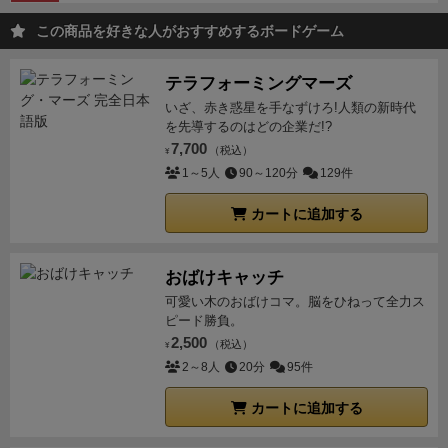
ドも結構な数出るので、最後まで「ざわざわ・・・」
この商品を好きな人がおすすめするボードゲーム
みたいな感じになりやすい。
個人的にはそういう心理
戦ゲームは好きなのだが、一般的には多分あわないだ
テラフォーミングマーズ
ろうなと思う。
まとめると、マメじゃないよやハイソ
いざ、赤き惑星を手なずけろ!人類の新時代
サエティとか戦略的な値付けカードゲームが好きな人
を先導するのはどの企業だ!?
にはあうと思うが、それ以外の人には、難しく感じた
7,700
（税込）
¥
り、地味に感じたりして、大衆ウケしないような感じ
1～5人
90～120分
129件
がバリバリ出てるゲーム。
いや、もっと話題になって
カートに追加する
いいと思うゲームだと思う。独特なゲームが好きで、
未プレイの人はやってみてほしい作品。
おばけキャッチ
可愛い木のおばけコマ。脳をひねって全力ス
ピード勝負。
2,500
（税込）
¥
2～8人
20分
95件
カートに追加する