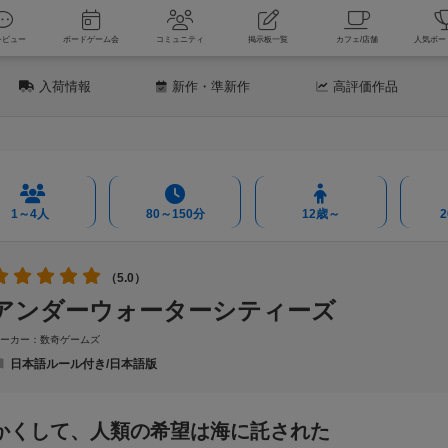
新着レビュー
ボードゲーム会
コミュニティ
掲示板一覧
カフェ
入荷情報
新作
・準新作
高評価
作品
1～4人
80～150分
12歳～
（5.0）
アンダーウォーターシティーズ
メーカー：数奇ゲームズ
日本語ルール付き/日本語版
かくして、人類の希望は海に託された