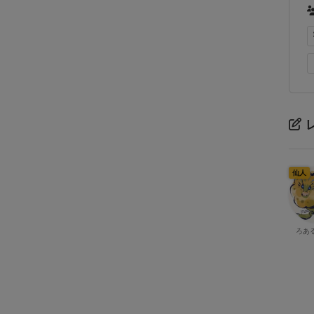
仙人
ろあ