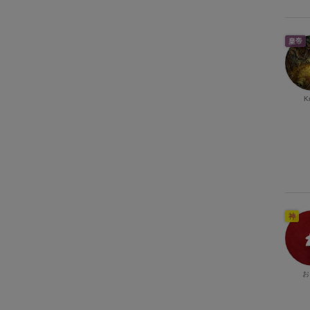
皇帝
K
神
お