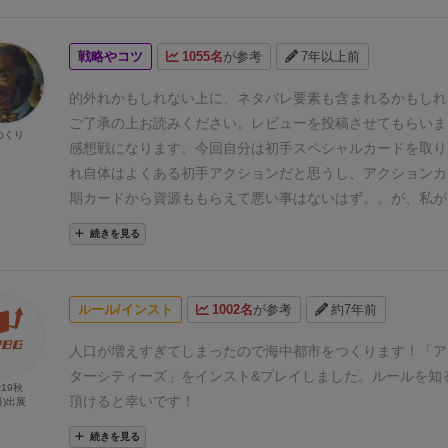
宿命にある重量級ゲーム。
全然良いゲームだよ。面白いし正
りバランスがいい。アルナックやデューンみたいにカードを
戦略やコツ
1055名
が参考
7年以上前
レするタイプで、プレイすればちゃんとテラフォと別ゲーだ
だ、ジャンルやプレイ層は同じだし、それなりに重くてルー
的外れかもしれない上に、ネタバレ要素も含まれるかもしれ
るのも大変だから、テラフォじゃなくてこっちをあえて選ん
ご了承の上お読みください。
レビューを投稿させてもらいま
めくり
ける動機が弱いよね。価格や拡張の入手性とかでも大きく劣
感想戦になります。
今回自分は初手スペシャルカードを取り
感もテラフォの方が軽快で派手で気持ちが良い。堅実の裏返
れ自体はよくある初手アクションだと思うし、アクションカ
地味だよね、こっちは。
あと、コンポーネントが弱い。個人
期カードから資源ももらえて悪い事はないはず。。
が、私が
ペラ、建物のトークンは崩れやすいしズレやすい。ドームは
ードはアクションカードの「無料でアップグレードトンネル
続きを見る
けど、他は全体的にはいまいちだね。大量のカードも絵の使
ョンカードは時代に1回しか使えないので、カードの特殊効
くて萎える。拡張で個人ボードがダブルレイヤーになるらし
ーム中3回しか使えない。
プレイ時はかなり魅力的に思えた
値でとても買えないよ。まあコンポーネントがアレなのはテ
しか使えない上に、アクションカード使用アクションも選択
ルール/インスト
1002名
が参考
約7年前
だけど。
同じテラフォフォローのゲームでも、アークノヴァ
ないのは、選択もかなり縮こまる上に、かなり面倒くさかっ
ーマで差別化できててプレイ動機を見いだしやすい印象かな
からも、取り過ぎるもんじゃないなと思ったｗ
ただ、豊富な
人口が増えすぎてしまったので海中都市をつくります！
「ア
なんだけど、惜しいよね。
さえ確保できれば、スペシャルカード獲得アクションはアク
ターシティーズ」をインスト&プレイしました。
ルールを知
@19秋
使用アクションと同居しているため、かなり強い形になると
頂けると幸いです！
日)出展
る。
今回1位を取った人は自分同様スペシャルカードを中心
続きを見る