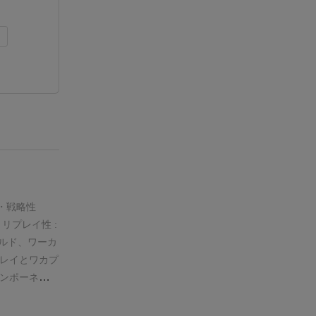
）
・
戦略性
・
リプレイ性 :
ルド、ワーカ
レイとワカプ
ンポーネント
クカードを並
と比較される