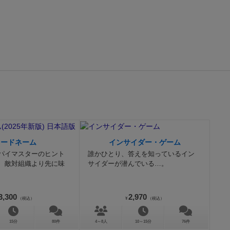
す。
ただ欲を
がある一方
拡大生産的な
ースが得られ
ームを表現す
ボードゲーム
ですが、基本
です。
(拡張
た。
⚫︎良い点
しいプレイ
︎悪い点
特に無
コードネーム
インサイダー・ゲーム
パイマスターのヒント
誰かひとり、答えを知っているイン
、敵対組織より先に味
サイダーが潜んでいる…。
3,300
2,970
（税込）
¥
（税込）
15分
80件
4～8人
10～15分
76件