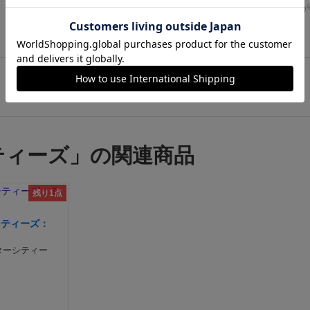
色アクションはカードのアクションが強制無視になるため、
合に、いい感じにジレンマが発生します。
このため、先手番
スメントと、手札のプレイのアクションが連動しているのが
しいアクションになる。
生産ではトンネルや淡水化プラント
利ともならず、また単純にカードの引きだけで『強いカード
各自３手番×10ラウンドで、
途中で3回の収入とごはんの供
続きを見る
れる事はできるが、生産は時代の終わりにしかない。
そのお
勝ち！』という事にもなり得ません。それぞれのアクション
最終決算で合計得点が一番高い人が優勝です。
【感想】
今回
ラウンドをやりくりしないといけないと思うと、お金はかな
さが色によって違い、またカードの強さもその逆になってい
で、インストも入れて約３時間でした。なかなかの重ゲー。
た。
勝利点のキーとなるスペシャルカードも使用にお金がか
ンスもにくいです。
最終的にカードに応じた勝利点を得たり
の様子。緑色のドームはプロモキットのもの。)
個人ボード
他のレビューを読み込む
に後半のお金はそこに持っていかれる。
現に私もプレイでき
上の海底都市群の発展具合で勝利点を計算し、最も点数が高
をしていくタイプで、建築物などの細かい配置ルールを乗り
てた（はず）だが、1金足りないことに泣いた。
だが今回の
が海底の覇者となります。
初回プレイ、それも4人という事
い事はあまりなく、(所要時間の長さを除けば)プレイしやす
今回自分は開始都市でアップグレード農場*2で食糧確保と
間のかかるプレイにはなりましたが、非常に楽しめました。
います。
のびのびと自分の箱庭をどれだけ充実させていける
ったため、余計にそう感じたのかもしれない。
現に、茶色メ
再生産」と書きましたが、生産（収入）は毎ラウンド行うの
プレイングは、ソロプレイ感をそこそこ感じました。
(イン
ティーズ」の関連商品
トンネル系だった方は、トンネルと淡水化プラントを積極的
ウンド、7ラウンド、10ラウンドの3回。都市の数に応じて
は、ワカプレの配置エリアと公開カードの早取りくらい。他
富な資金があった。
その方がどう感じたかわからないが、食
いう食料を供給する必要があるのですが、そちらはあまりキ
撃はありません。)
マイナスをもらう要素としては、アグリ
ったように思えないことからも、
あっちを立てるとこっちが
残り1点
象。
早く上級ルールで遊びたいと思わされる一品でした。個
海底都市への補給＝「ごはん」の供給フェイズがあります。
うバランスのように感じる。
バランスよくたてるのが最終勝
足です
ートも限られている中で、アクションのリソースとして、つ
シティーズ：
的にもいいのだが、その場合はどうなるのだろうか。
序盤の
「ごはん」を使ってしまったりするので、あらかじめ必要量
ドを押さえ目にしてバランス建築優先で次回はやってみたい
ます。「ごはん」の入手に行き詰まると最終的には勝利点が
ターシティー
で、そこそこ重要なポイントです。
(勝利点トラックは減っ
で。マイナスにはならない優しい世界。)
このゲームで特徴
を使ったワーカープレイスメント」もトリッキーなものでな
）