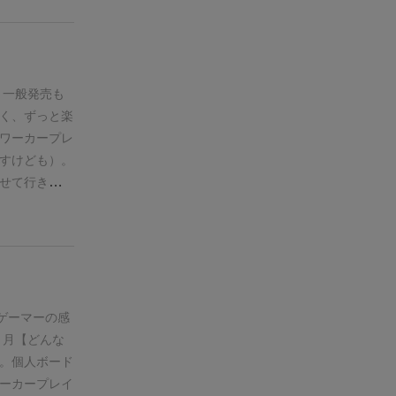
、やはり永続
自分は永続効
る気がした。
クションが、
の効果で連盟
、一般発売も
感じる。
ワー
く、ずっと楽
手がいいに決
ワーカープレ
がおざなりに
すけども）。
。毎ラウンド
せて行き、拡
なるのが連盟
を10ラウン
を上げること
クションと連
ラックの報酬
スペースは3
ョン選択にも
がふられてい
んの報酬も無
にタイルを配
。
鋼鉄はアッ
カードの効果
ゲーマーの感
。
だが、アク
いというシス
６月
【どんな
）
お金はアク
み合わない」
。
個人ボード
しかない。
無
」といった具
ーカープレイ