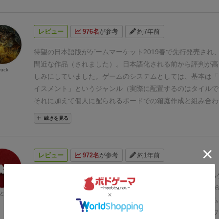
たが、永続効果を主軸にピックしていた。
その動きを見ても
効果でのコンボで効果を蓄積させていく方が有用に感じた。
果がほとんど無かったため、このあたりの差が顕著に出てい
レビュー
976名
が参考
約7年前
後感じた事は、連盟トラック（手番順トラック）を上げるア
カードを除くと緑のスロットアクションのみなので、何らか
待望の日本語版がゲームマーケット2019春で先行発売され
トラックをあげることができるようになるのは非常に強いと
間近な作品（されました）。
日本語化される前から評判が高
ruck
カープレイスメントは先着1名様のみなので、なれるなら先
しみにしていました。
ゲームのシステムとしては、基本は「
まってる。
しかし、そこにアクションを費やしすぎると発展
イスメント」というジャンル（実際に配置するのはタイルで
なってしまう。
しかも、手番順は毎ラウンドリセットされる
それに加えて個人に配られるボードでの箱庭作成と組み合わ
そのアクションをするわけにもいかない。
そうなると欲しく
大再生産も行っていく。
一人3手番を行って1ラウンド、これ
続きを見る
トラックを上げる永続効果カード。
副次効果で連盟トラック
ド行ってゲーム終了となります。
このゲームの肝として、ア
ができれば、手番損無く連盟トラックを上げ、さらに連盟ト
動してカードをプレイすることが挙げられます。アクション
を有効活用する事もできるし、連盟トラックを上げるアクシ
種類の色に分けられており、カードにもそれぞれ対応する色
レビュー
972名
が参考
約1年前
さらにうまみが出る。
連盟トラックの報酬は、4マス目はな
ます（黄・赤・緑の3種類）。
プレイヤーは手番にどの場所
く、お金、鋼鉄、1勝利点。と上がっていくたびにもらえる
置するかを決め、同時にカードを1枚プレイするのですが、
星９
ボドゲ400種を所有し、軽〜中量級を中心にプレイする
プグレード研究所のみでしか生産されないため、鋼鉄は貴重
はスペースの色とカードの色が一致していないと発揮されな
想です。ボードゲーム会にて、３人で遊びました。2025年
とん
ションスロットで獲得する事は可能。（赤と緑に1箇所ずつ
テム。「あのアクションをしたいのだけれども手札の色がか
ゲーム？】
海底都市を発展させていく、重量級ボードゲーム
ションスロットにお金獲得アクションは、無色のアクション
とか「このカードを使いたいけどアクションがちょっと弱め
に都市ドームや海底トンネル、各種施設を設置するためのワ