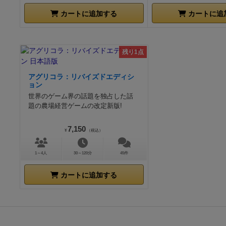
カートに追加する
カートに追
残り1点
アグリコラ：リバイズドエディシ
ョン
世界のゲーム界の話題を独占した話
題の農場経営ゲームの改定新版!
7,150
¥
（税込）
1～4人
30～120分
45件
カートに追加する