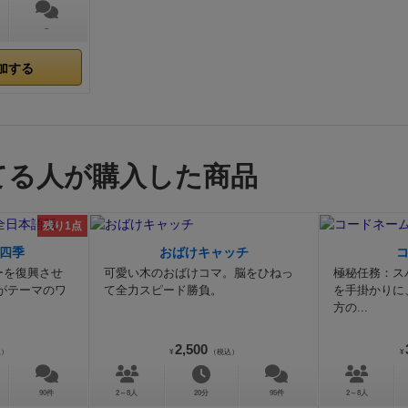
ームとしては万人が楽しめるデザインになっていると思いま
－
言えば、少しずつ積み上げていくような安定感のある面白さ
で、唯一無二の刺激的な体験は得られないかもしれません。
加する
インフレ感もほとんど無く、3回ある収入時にガバっとリソ
るものの一時的で、すぐに足りなくなります。
一言でこのゲ
ると、じっくり箱庭作りを楽しむ、じわっと面白いタイプの
と言えます。
なお、拡張セットが必須級と言われているよう
てる人が購入した商品
ゲームだけでも満足できたので、追加購入は少々迷うところ
は約7000円。高価！)
2026.1.31追記:結局拡張も導入しまし
じわっと面白い重量級。
カードプレイとワカプレの融合は新
残り1点
感。
⚫︎気になる点
ややソロプレイ感が強め。
拡張が高額！
⚫
四季
おばけキャッチ
し。
ーを復興させ
可愛い木のおばけコマ。脳をひねっ
極秘任務：ス
がテーマのワ
て全力スピード勝負。
を手掛かりに
方の...
2,500
込）
¥
（税込）
¥
90件
2～8人
20分
95件
2～8人