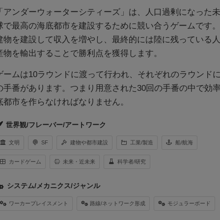
「アンダーウォーターシティーズ」は、人口過剰になった
球で最高の海底都市を建設するために競い合うゲームです
建物を建設して収入を増やし、最終的には陸に残っている
産物を輸出することで勝利点を獲得します。
ゲームは10ラウンドに渡って行われ、それぞれのラウンドに
の手番があります。つまり用意された30回の手番の中で効
底都市を作らなければなりません。
世界観/フレーバー/アートワーク
文明
SF
建物や都市建設
工業/製造
船/航海
カードゲーム
未来・近未来
科学者/研究
システム/メカニクス/ジャンル
ワーカープレイスメント
路線/ネットワーク形成
モジュラーボード