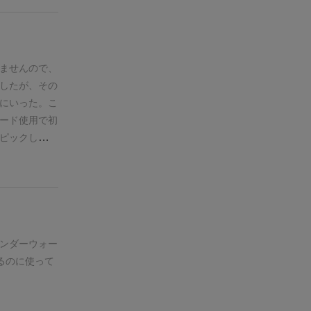
直テラフォよ
使ってワカプ
と分かる。
た
ル解読や覚え
ませんので、
でプレイし続
したが、その
るし、プレイ
にいった。
こ
しでちょっと
ード使用で初
ボードはペラ
ピックしたカ
見映えがいい
建設」
アクシ
いまわしが多
果なしにはゲ
いけど、プレ
のだが、3回
ラフォも同じ
しないといけ
とかの方がテ
た。
このこと
。良いゲーム
資金と手番順
ンダーウォー
ションカード
るのに使って
も感じてい
に取得してい