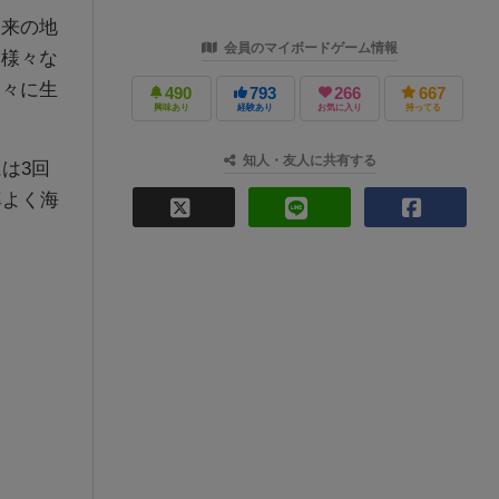
未来の地
会員のマイボードゲーム情報
。様々な
人々に生
490
793
266
667
興味あり
経験あり
お気に入り
持ってる
知人・友人に共有する
は3回
率よく海