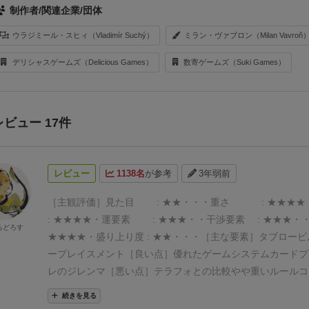
制作者/関連企業/団体
ウラジミール・スヒィ（Vladimír Suchý）
ミラン・ヴァブロン（Milan Vavroň
デリシャスゲームズ（Delicious Games）
数寄ゲームズ（Suki Games）
レビュー 17件
レビュー
1138名
が参考
3年弱前
［主観評価］
見た目 : ★★・・・
重さ : ★★★★
: ★★★★・
運要素 : ★★★・・
干渉要素 : ★★★・
るどろす
★★★★・
盛り上り度 : ★★・・・
［主な要素］
タブロービ
ープレイスメント
［良い点］
優れたゲームシステム
カードプ
レのジレンマ
［悪い点］
テラフォとの比較
やや重いルール
コ
の弱さ
［感想］
人が住めない場所を開発するテーマやユニー
続きを見る
べるゲーム性から、どうしても名作テラフォーミングマーズ