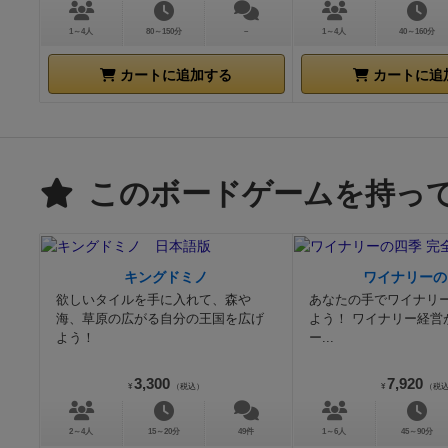
1～4人
80～150分
－
1～4人
40～160分
カートに追加する
カートに追
このボードゲームを持っ
キングドミノ
ワイナリーの
欲しいタイルを手に入れて、森や
あなたの手でワイナリ
海、草原の広がる自分の王国を広げ
よう！ ワイナリー経営
よう！
ー...
3,300
7,920
¥
（税込）
¥
（税
2～4人
15～20分
49件
1～6人
45～90分