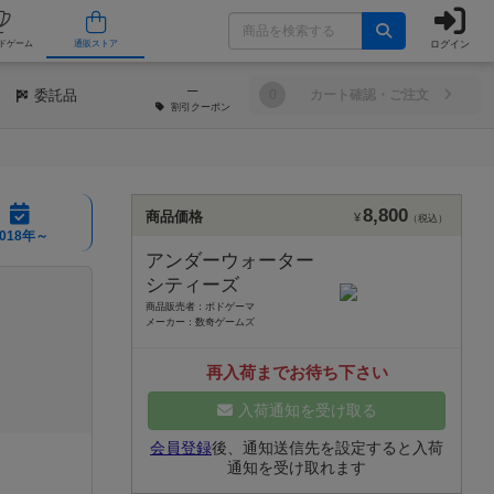
ログイン
/店舗
人気ボードゲーム
通販ストア
─
委託品
0
カート確認・ご注文
割引
クーポン
8,800
商品価格
¥
（税込）
2018年～
アンダーウォーター
シティーズ
商品販売者：ボドゲーマ
メーカー：数奇ゲームズ
再入荷までお待ち下さい
入荷通知を受け取る
会員登録
後、通知送信先を設定すると入荷
通知を受け取れます