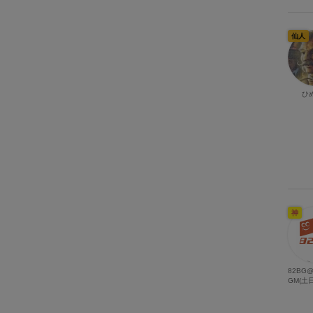
仙人
ひ
神
82BG
GM(土