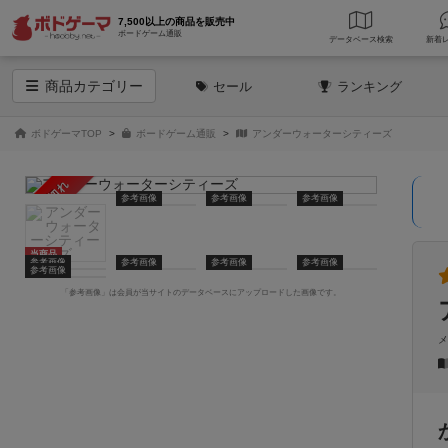
7,500以上の商品を販売中
ボードゲーム通販
データベース
検索
商品
カテゴリー
セール
ランキング
ボドゲーマTOP
ボードゲーム通販
アンダーウォーターシティーズ
売り切れ
参考画像
参考画像
参考画像
当商品
参考画像
参考画像
参考画像
参考画像
参考画像
「参考画像」は会員が当サイトのデータベースにアップロードした画像です。