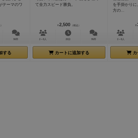
がテーマのワ
て全力スピード勝負。
を手掛かりに
方の...
2,500
込）
¥
（税込）
¥
90件
2～8人
20分
95件
2～8人
加する
カートに追加する
カ