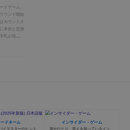
のカードが多
ードゲーム。
後まで読めな
ラウンド開始
れが苦手とい
はカウントさ
時に「玉子」
に本命と交換
てふるまいま
手札が残り一
から。）。
王
いので、そこ
更に混乱しま
か、手札2枚
シャレで、カ
と影が薄く
、明るい場所
は踊るライク
ですが、その
面白いのか
ど)
その点を
と思います。
コードネーム
インサイダー・ゲーム
パイマスターのヒント
誰かひとり、答えを知っているイン