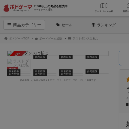
7,500以上の商品を販売中
ボードゲーム通販
データベース
検索
商品
カテゴリー
セール
ランキング
ボドゲーマTOP
ボードゲーム通販
ラストダンスは私に
売り切れ
参考画像
参考画像
参考画像
当商品
参考画像
参考画像
参考画像
参考画像
参考画像
参考画像
参考画像
「参考画像」は会員が当サイトのデータベースにアップロードした画像です。