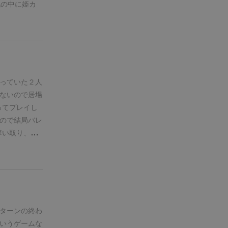
札の中に姫カ
ます。
【ゲー
順番に1回ず
前にカードを
」
と呼び、場
、姫カード、
っていた２人
ないので居場
。
自分の手番
ってプレイし
カードを表向
ので結局バレ
向きにして場
奪い取り、
ます。
カード
札の効果で
と、最終ラウ
ーです。
同じ
ボが「姫」
となります。
果は〈ラウン
をまとめて脇
「王子」を奪
の間はもう使
枚、ラウンド
ターンの終わ
次のターンま
ければいけな
に残しておい
いうゲームな