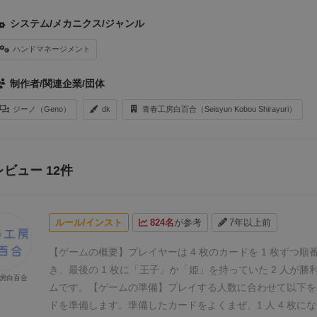
システム/メカニクス/ジャンル
ハンドマネージメント
制作者/関連企業/団体
ジーノ（Geno）
dk
青春工房白百合（Seisyun Kobou Shirayuri）
レビュー 12件
ルール/インスト
824名
が参考
7年以上前
【ゲームの概要】
プレイヤーは 4 枚のカードを 1 枚ずつ
き、最後の 1 枚に
「王子」
か
「姫」
を持っていた 2 人が勝
房白百合
ムです。
【ゲームの準備】
プレイする人数に合わせて以下を
ドを準備します。
準備したカードをよくまぜ、1 人
4 枚
にな