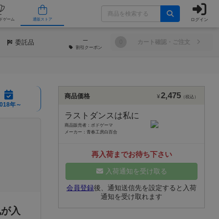
ログイン
/店舗
人気ボードゲーム
通販ストア
─
委託品
0
カート確認・ご注文
割引
クーポン
2,475
商品価格
¥
（税込）
2018年～
ラストダンスは私に
商品販売者：ボドゲーマ
メーカー：青春工房白百合
再入荷までお待ち下さい
入荷通知を受け取る
会員登録
後、通知送信先を設定すると入荷
通知を受け取れます
札が入