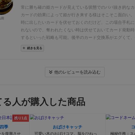
いるのはいいポイントかなと思います。
また、カード交換系
常に勝ち確の姫カードが見えている状態でのババ抜き的なカ
いのかな？カードがグルングルン回っていくので、展開が最
カードの効果によって姫が行き来する様はそこそこ面白い。
山田
いのも楽しいですね(逆に言うと戦略が立てにくいので、そ
時に出したいカードを伏せておくのだけど、この場合手札に
う方もいるでしょう)。
あと、このゲームには5人以上プレイ
れないので、奪われたくない時は伏せておいてカード発動時
なる偽王子が出てきます。
持っているプレイヤーは王子とし
するといった戦略も可能。
後半のカード交換系がエグくて、
す(最終的に持ってても勝てるわけではない。何故なら偽だ
枚になった時、姫カードを持っている人はノーガードに等し
続きを見る
子だと思っていたら玉子を渡されたという展開もあり、場は
はなんとかしてほしかった。残り1枚になった時点で勝利と
すので、5人以上のプレイをオススメします。
デザインもオ
の時点で勝利判定を行うとか。王子の存在も正直姫に比べる
ードの手ざわりも良いのですが、唯一注意点が。
このゲーム
て、勝った本人もあんまり勝った気がしない気がする。
犯人
他のレビューを読み込む
だとカードが若干透けます(^^;
プレイされる会場の照明次第
なゲームなんだけど、これだったら犯人は踊るで遊んだ方が
点注意された方がいいでしょう。
(手に持たず、前に並べるな
な…という気はした。
除けば、初心者対応も出来、多人数にも対応できる良ゲーだ
てる人が購入した商品
残り1点
四季
おばけキャッチ
ーを復興させ
可愛い木のおばけコマ。脳をひねっ
極秘任務：ス