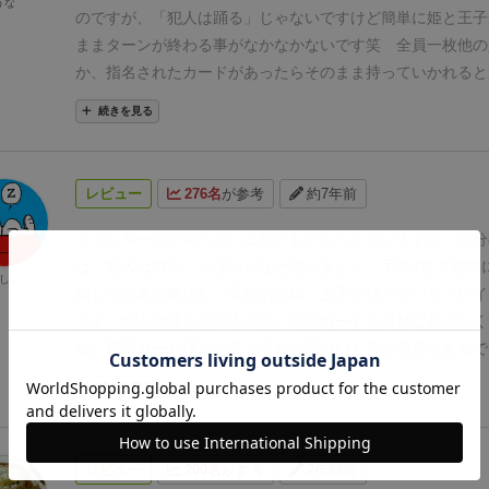
うな
てもかまいません
。
いです。しかも、「姫」と「王子」は最後までプレイできま
のですが、「犯人は踊る」じゃないですけど簡単に姫と王子
①～⑤までの一連の流れを
「ターン」
と呼びます。
ターンが
れば良いのか、なにが最強コンボなのか。なんと、１～２ラ
ままターンが終わる事がなかなかないです笑 全員一枚他の
また①から繰り返します。
ターンを 3 回行い、手札が残り 
時点で「姫」と「王子」を両方持っていたプレイヤーはその
か、指名されたカードがあったらそのまま持っていかれると
ら、全員で
「せーの」
でカードを表向きに出します。
ここで
なり、１人勝ちできます。つまり、最強コンボと言い張った
ド交換するとか。最初手札に二人共いたのに最終的には二人
続きを見る
となります。
「勝利条件」を満たしているプレイヤー2人が
と、ゲームスタートと同時に１人勝ちが確定するのです。な
ちゃった、とかが基本なので毎回「うぁーまじかー」の状態
す。
【ゲームの勝利条件】
このゲームの勝利条件は以下の通
「姫」を持つことでゲーム全体の１枚目のプレイすることが
1ゲームさくさく進むので重ゲーの合間にさくさくっと遊ぶ
勝利条件」
と「
特殊な勝利条件」
の
2 つがあります。
祭」で手札が奪われずに１ラウンドが終了して、その時点で
いいです。
レビュー
276名
が参考
約7年前
通常の勝利条件
子」を持っているので１人勝ちを決める。故に最強コンボ！
ゲームが終了したときに最後に持っていたカードが王子カー
り返しプレイして、最後にしようと決めた矢先に、私は最強
ラブレター的と仰っているかたもいらっしゃいますが、自分
姫カードだったプレイヤーの勝利
（2人とも勝利となります
の美を飾ることができました。ポーカーフェイス辛かったで
は「犯人は踊る」っぽいかなと思いました。
手札4枚で順番
特殊な勝利条件
ラストダンス宣言
しゃ
最強コンボが決まったことで盛り上がりました)
１・２ゲー
開して効果を解決し、最終的に姫・王子を持っているプレイ
1～3 ターン目の各ターン終了時に、
王子カードと姫カード
すれば大体わかるので、やり易さはあります。箱や「姫」カ
ているプレイヤー
がいた場合、
「ラストダンス」
と宣言して
ます。
犯人は踊ると違うのが、毎回カードを選びなおさなく
レで好みです。正体隠匿系をいくつか経験していますが、公
姫カードを公開することでそのプレイヤーが勝利となり、即
ね。
毎回カード構成を変える方が面白いと言う意見もあるで
終了となります。
この勝利条件を
「ラストダンス宣言」
と呼
枚決まっているので、一味違った面白さがあります。
これについては賛否別れる部分かなとも思います。
ただ、こ
続きを見る
は短時間で何度も遊ぶことが多いと思いますので
①毎回必要
きだす。
②それ以外のカードをシャッフルして規定枚数抜き
らを再度シャッフルして全員に配る
というのはなかなか煩雑
レビュー
200名
が参考
2年弱前
で自分の周りだとなかなか回らないゲームでしたので、
そこ