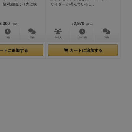
、敵対組織より先に味
サイダーが潜んでいる…。
3,300
2,970
（税込）
¥
（税込）
15分
80件
4～8人
10～15分
76件
ートに追加する
カートに追加する