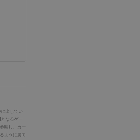
順番に出してい
利となるゲー
参照し、カー
るように裏向