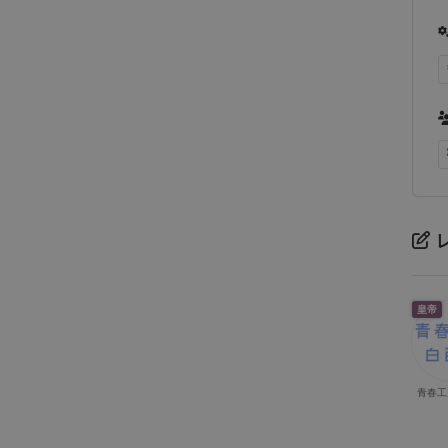
皇帝
青春工