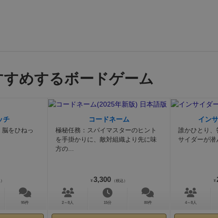
すすめするボードゲーム
ッチ
コードネーム
イン
。脳をひねっ
極秘任務：スパイマスターのヒント
誰かひとり、
を手掛かりに、敵対組織より先に味
サイダーが潜
方の...
3,300
込）
¥
（税込）
¥
95件
2～8人
15分
80件
4～8人