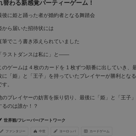
れ替わる新感覚パーティーゲーム！
最後に姫と踊った者が婚約者となる舞踏会
姫から届いた招待状には
直筆でこう書き添えられていました
「ラストダンスは私に」と――
このゲームは 4 枚のカードを 1 枚ずつ順番に出していき、最
枚に「姫」と「王子」を持っていたプレイヤーが勝利とな
です。
他のプレイヤーの妨害を振り切り、最後に「姫」と「王子
するのは誰か！？
世界観/フレーバー/アートワーク
ファンタジー
中世
ヨーロッパ
カードゲーム