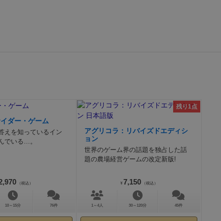
残り1点
サイダー・ゲーム
アグリコラ：リバイズドエディシ
答えを知っているイン
ョン
んでいる…。
世界のゲーム界の話題を独占した話
題の農場経営ゲームの改定新版!
2,970
7,150
（税込）
¥
（税込）
10～15分
76件
1～4人
30～120分
45件