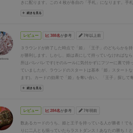
きに配ります。
この 4 枚が各自の
「手札」
になります。
手
ードがある人は
姫カードの表側をみんなに見えるように
持ち
続きを見る
ムの流れ】
このゲームは各自が行動する
「手番」
と、全員が
つ手番を行う
「ターン」
の、2つの区切りで進行します。
全員、自分の手札から 1 枚カードを選び、それぞれ自分の
レビュー
388名
が参考
7年以上前
裏向きでおきます。
ここで全員がカードをおいた場所を
「場
にカードをおくことを
「場に出す」
と言います。
※このとき
３ラウンドが終了した時点で「姫」「王子」のどちらかを持
王子カードを場に出すことはできません。
が勝利します。しかし、姫は表にして持っていなければなら
姫カードを持っているプレイヤーから
最初の手番を行います
eloora
所はバレバレです(そのルールに気付かずにフツーに裏で持
には、次のうち 1 つを行うことができます。
・場に出した
ていましたが、ラウンドのスタートは基本「姫」スタートな
きにする
・場に出したカードを手札に戻し、別のカードを表
に出す
ます)。カードの効果で「姫」を奪い合い、「王子」探して
表向きにしたカードに書かれている
「効果」
の指示を実行し
「姫」と「王子」は最後までプレイができない為、自分の手
続きを見る
の効果を実行したら手番は終了となります。
「姫」あるいは「王子」を差し出すことになってしまったり
手番が終了したプレイヤーの左隣が次に手番となるプレイヤ
ンドでさらに盛り上がることになります。
そして、最強コン
ように②、③を実行したあと、また左隣のプレイヤーが手番
「王子」「司祭」を初期手札で持つことです。「司祭」の効
全員が 1 回ずつ手番を終えたら、全員が場に出したカード
レビュー
284名
が参考
7年弱前
ドの終了まで手札交換の対象に選ばれない〉、つまり「姫」
によけておきます。
ここにまとめられたカードはこのゲーム
われずに１ラウンドを回避できます。しかし、初期手札は４
用しません。
数あるカードのうち、姫と王子を持っている人が勝者！でも
※このとき、壁の花カードや司祭カードなど、
で効果が残るカードは
は３回と言うことはもう１枚(１ラウンド)のプレイを考えな
わかりやすいように、出した人の前
りに二人とも揃っていたらラストダンス！あなたの勝ち！
と