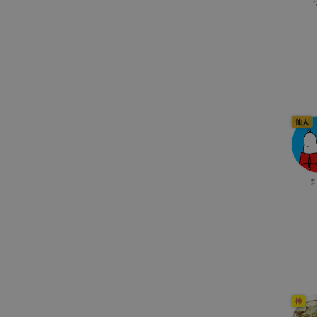
仙人
ま
神