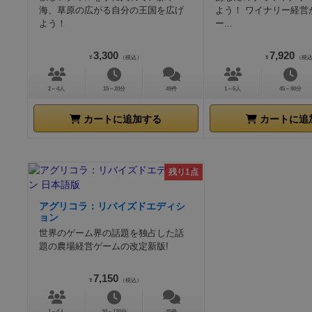
海、草原の広がる自分の王国を広げ
よう！ ワイナリー経営
よう！
ー...
3,300
7,920
¥
（税込）
¥
（税
2～4人
15～20分
49件
1～6人
45～90分
カートに追加する
カートに追
残り1点
アグリコラ：リバイズドエディシ
ョン
世界のゲーム界の話題を独占した話
題の農場経営ゲームの改定新版!
7,150
¥
（税込）
1～4人
30～120分
45件