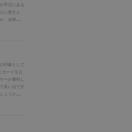
せん。どうす
が手元にある
終了すると、
ウンドの終了
人に渡すと
1 枚になった
時点で勝利と
か、全部カー
ゲームが終了
ことが起きる
共どっか行っ
勝利となりま
ぜなら、
が起きます笑
り、
「通常の
できて、「司
のにちょうど
「姫」「王
！(何回か繰
ド、もしくは
コンボで有終
の印象として
）
す。そして、
にカードを公
ムほどプレイ
ヤーが勝利し
の両方を持っ
ードがオシャ
王子カードと
て良い点です
開カードが１
座にゲームが
しょうから、
びます。
の手のゲーム
なカードを抜
出す。
③それ
で、その理由
が解消されて