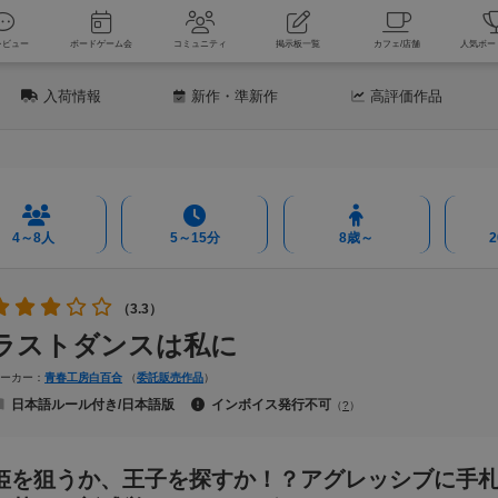
新着レビュー
ボードゲーム会
コミュニティ
掲示板一覧
カフェ
入荷情報
新作
・準新作
高評価
作品
4～8人
5～15分
8歳～
（3.3）
ラストダンスは私に
メーカー：
青春工房白百合
（
委託販売作品
）
日本語ルール付き/日本語版
インボイス発行不可
（
?
）
姫を狙うか、王子を探すか！？アグレッシブに手