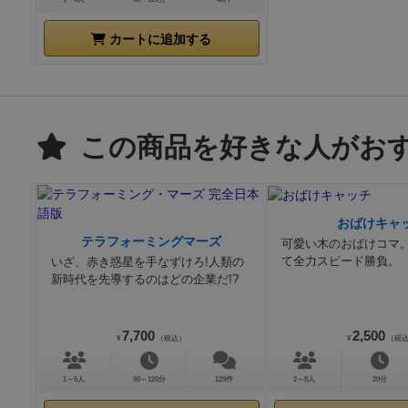
カートに追加する
この商品を好きな人がお
おばけキャ
テラフォーミングマーズ
可愛い木のおばけコマ
て全力スピード勝負。
いざ、赤き惑星を手なずけろ!人類の
新時代を先導するのはどの企業だ!?
7,700
2,500
¥
（税込）
¥
（税
1～5人
90～120分
129件
2～8人
20分