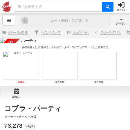
ログイン
─
0
カート確認・ご注文
クーポン
セール特集
ランキング
入荷速報
高評価作品
売り切れ
「参考画像」は会員が当サイトのデータベースにアップロードした画像です。
当商品
参考画像
参考画像
2018年～
コブラ・パーティ
メーカー：ガーター出版
3,278
¥
（税込）