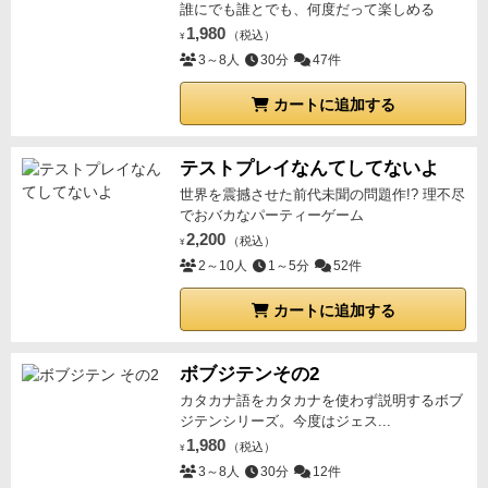
誰にでも誰とでも、何度だって楽しめる
1,980
（税込）
¥
3～8人
30分
47件
カートに追加する
テストプレイなんてしてないよ
世界を震撼させた前代未聞の問題作!? 理不尽
でおバカなパーティーゲーム
2,200
（税込）
¥
2～10人
1～5分
52件
カートに追加する
ボブジテンその2
カタカナ語をカタカナを使わず説明するボブ
ジテンシリーズ。今度はジェス...
1,980
（税込）
¥
3～8人
30分
12件