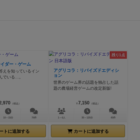
残り1点
サイダー・ゲーム
アグリコラ：リバイズドエディシ
答えを知っているイン
ョン
んでいる…。
世界のゲーム界の話題を独占した話
題の農場経営ゲームの改定新版!
2,970
7,150
（税込）
¥
（税込）
10～15分
76件
1～4人
30～120分
45件
ートに追加する
カートに追加する