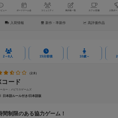
新着レビュー
ボードゲーム会
コミュニティ
掲示板一覧
カフェ
入荷情報
新作
・準新作
高評価
作品
2～8人
15分前後
10歳～
（2.9）
Xコード
メーカー：メビウスゲームズ
日本語ルール付き/日本語版
時間制限のある協力ゲーム！