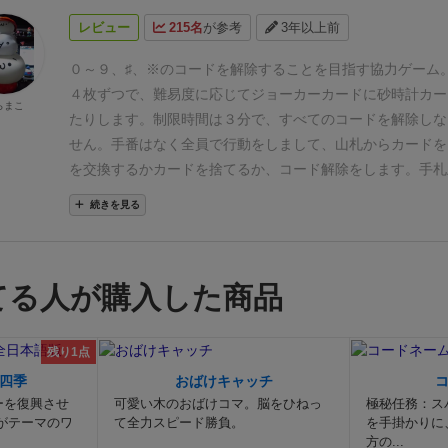
レビュー
215名
が参考
3年以上前
０～９、♯、※のコードを解除することを目指す協力ゲーム
４枚ずつで、難易度に応じてジョーカーカードに砂時計カー
らまこ
たりします。制限時間は３分で、すべてのコードを解除しな
せん。
手番はなく全員で行動をしまして、山札からカードを
を交換するかカードを捨てるか、コード解除をします。
手札
で、そうなりましたら捨てるか交換する、コード解除するか
続きを見る
す。
カード交換はジョーカー以外ならどのカードでもよいで
には矢印がありましてその向きのプレイヤーとしか交換がで
ード解除は、同じカードを３枚～４枚(難易度で違う)を一気
てる人が購入した商品
らできます。
砂時計カードは、３枚プレイしましたら砂時計
して時間操作できます。
いきなりレベルマックスでしたら失
けど、どうやら勘違いしていたルールがあり、クリアできた
残り1点
が、レベルを１回下げてみたらあっさりとクリア。再度レベ
四季
おばけキャッチ
挑戦しまして、少し苦戦した場面もありましたが、交換や捨
ーを復興させ
可愛い木のおばけコマ。脳をひねっ
極秘任務：ス
活用してクリアできました。ルールも分かりやすくて遊びや
がテーマのワ
て全力スピード勝負。
を手掛かりに
方の...
ぁ。しかしながら、レベルマックスといってもチュートリア