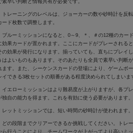
で素早い判断と情報共有が必要です。
トレーニングのレベルは、ジョーカーの数や砂時計を反転
カード枚数で調整します。
ブルーミッションになると、0～9、＊、＃の12種のカー
に効果カードが置かれます。ここにカードがプレーされる
その効果が発行になります。揃っていても、直ちにプレイ
うはよいものもあります。そのあたりも全員で素早い判断
れます。また、シーケンスカードの登場により、ゲームボ
レイできる3枚セットの順番がある程度決められてしまいま
イエローミッションはより難易度が上がりますが、各プレ
が独自の能力を得ます。これを有効に使う必要があります
レットミッションでは、短い時間の砂時計が使われます
どの段階までクリアーできるか挑戦してください。トレー
から行うことにより、チームワークが上がってより高いミ