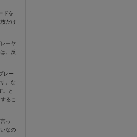
ードを
2枚だけ
レーヤ
には、反
プレー
です。な
す。と
イするこ
言っ
戦いなの