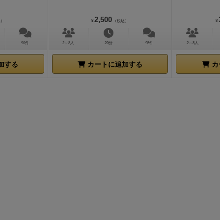
たちの挑戦はこれからだッ！！
2,500
込）
¥
（税込）
¥
90件
2～8人
20分
95件
2～8人
加する
カートに追加する
カ