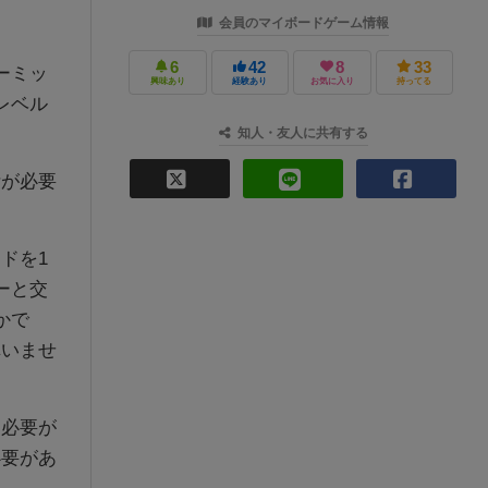
会員のマイボードゲーム情報
6
42
8
33
ーミッ
興味あり
経験あり
お気に入り
持ってる
レベル
知人・友人に共有する
が必要
ドを1
ーと交
かで
構いませ
必要が
必要があ