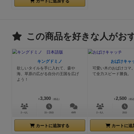
カートに追加する
この商品を好きな人がお
キングドミノ
おばけキャ
欲しいタイルを手に入れて、森や
可愛い木のおばけコマ
海、草原の広がる自分の王国を広げ
て全力スピード勝負。
よう！
3,300
2,500
¥
（税込）
¥
（税
2～4人
15～20分
49件
2～8人
20分
カートに追加する
カートに追