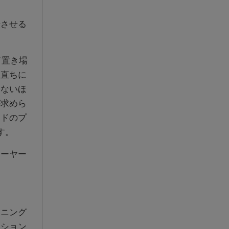
させる
ド置き場
と直ちに
しないほ
が求めら
ードのプ
す。
ーヤー
。
。
ニング
ッション