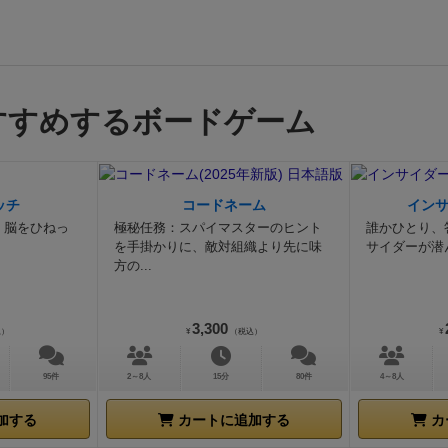
すすめするボードゲーム
ッチ
コードネーム
イン
。脳をひねっ
極秘任務：スパイマスターのヒント
誰かひとり、
を手掛かりに、敵対組織より先に味
サイダーが潜
方の...
3,300
込）
¥
（税込）
¥
95件
2～8人
15分
80件
4～8人
加する
カートに追加する
カ