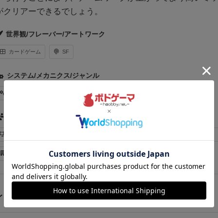
がクリアーできるでしょう。
世界観/フレーバー/アートワーク
カードゲーム
SF
システム/メカニクス/ジャンル
協力プレイ
制作者/関連企業/団体
カスパー・ラップ（Kasper Lapp）
バーバラ・スペルガー（Barbara Spelger）
アミーゴ（AMIGO）
レビュー 1件