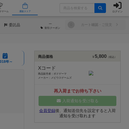
ログイン
/店舗
人気ボードゲーム
通販ストア
─
委託品
0
カート確認・ご注文
割引
クーポン
5,800
商品価格
¥
（税込）
2018年～
Xコード
商品販売者：ボドゲーマ
メーカー：メビウスゲームズ
再入荷までお待ち下さい
入荷通知を受け取る
会員登録
後、通知送信先を設定すると入荷
通知を受け取れます