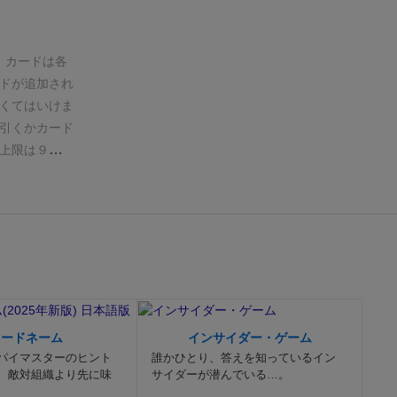
。
カードは各
ドが追加され
くてはいけま
引くかカード
上限は９枚
のどれかで
すが、カード
きません。
コ
にプレイした
をひっくり返
敗したんです
かも？でした
ルマックスで
コードネーム
インサイダー・ゲーム
てるをうまく
パイマスターのヒント
誰かひとり、答えを知っているイン
すかったな
、敵対組織より先に味
サイダーが潜んでいる…。
ルらしく、俺