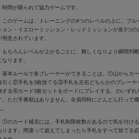
時間が限られて協力ゲームです。
このゲームは、トレーニングの4つのレベルの上に、ブル
ション・イエローミッション・レッドミッションが各3つの
が用意されています。
もちろんレベルが上がるごとに、難しくなりより瞬間判断
になります。
基本ルールで各プレーヤーができることは、①山からカー
枚引く②手札を3枚捨てる③手札を左右どちらかのプレーヤ
換する④カード3枚セットをボードにプレイする、のいずれ
す。ただ手番順はありません。全員同時にどんどん行って
ん。
①のカード補充には、手札制限枚数があるので気を付ける
あります。間違って超えてしまったら手札をすべて捨てる