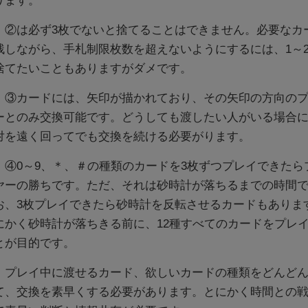
ります。
②は必ず3枚でないと捨てることはできません。必要なカ
残しながら、手札制限枚数を超えないようにするには、1～
捨てたいこともありますがダメです。
③カードには、矢印が描かれており、その矢印の方向のプ
ーとのみ交換可能です。どうしても渡したい人がいる場合
対を遠く回ってでも交換を続ける必要がります。
④0～9、＊、＃の種類のカードを3枚ずつプレイできたら
ヤーの勝ちです。ただ、それは砂時計が落ちるまでの時間
お、3枚プレイできたら砂時計を反転させるカードもありま
にかく砂時計が落ちきる前に、12種すべてのカードをプレ
とが目的です。
プレイ中に渡せるカード、欲しいカードの種類をどんどん
て、交換を素早くする必要があります。とにかく時間との