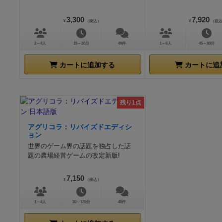
3,300
7,920
¥
（税込）
¥
（税
2～4人
15～20分
49件
1～6人
45～90分
カートに追加する
カートに追
残り1点
アグリコラ：リバイズドエディシ
ョン
世界のゲーム界の話題を独占した話
題の農場経営ゲームの改定新版!
7,150
¥
（税込）
1～4人
30～120分
45件