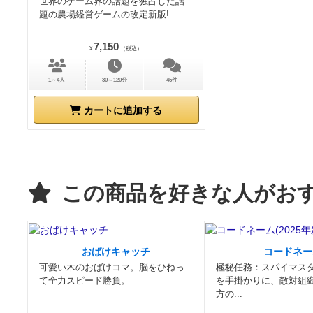
世界のゲーム界の話題を独占した話
題の農場経営ゲームの改定新版!
7,150
¥
（税込）
1～4人
30～120分
45件
カートに追加する
この商品を好きな人がお
おばけキャッチ
コードネー
可愛い木のおばけコマ。脳をひねっ
極秘任務：スパイマス
て全力スピード勝負。
を手掛かりに、敵対組
方の...