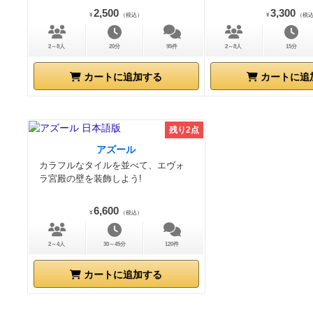
2,500
3,300
¥
（税込）
¥
（税
2～8人
20分
95件
2～8人
15分
カートに追加する
カートに追
残り2点
アズール
カラフルなタイルを並べて、エヴォ
ラ宮殿の壁を装飾しよう!
6,600
¥
（税込）
2～4人
30～45分
120件
カートに追加する