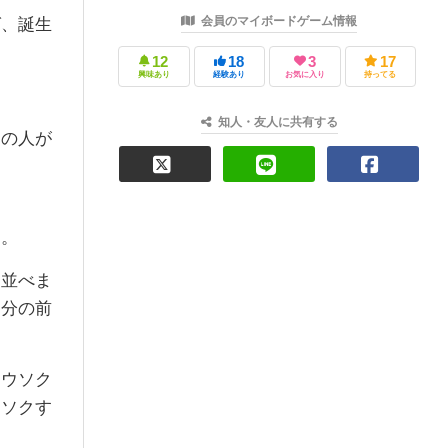
会員のマイボードゲーム情報
ば、誕生
12
18
3
17
興味あり
経験あり
お気に入り
持ってる
知人・友人に共有する
初の人が
す。
を並べま
自分の前
ロウソク
ウソクす