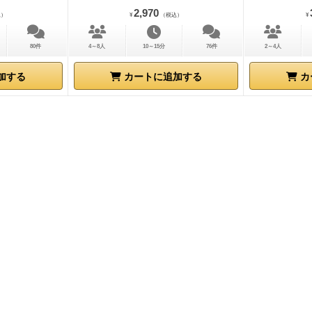
2,970
込）
¥
（税込）
¥
80件
4～8人
10～15分
76件
2～4人
加する
カートに追加する
カ