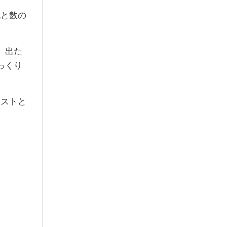
色と数の
、出た
っくり
リストと
。