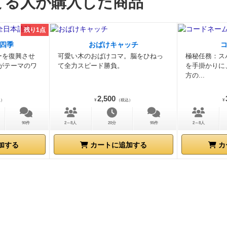
てる人が購入した商品
残り1点
四季
おばけキャッチ
ーを復興させ
可愛い木のおばけコマ。脳をひねっ
極秘任務：ス
がテーマのワ
て全力スピード勝負。
を手掛かりに
方の...
2,500
込）
¥
（税込）
¥
90件
2～8人
20分
95件
2～8人
加する
カートに追加する
カ