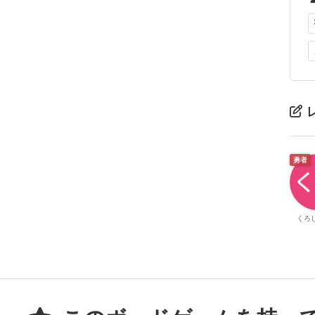
勇者
くろ