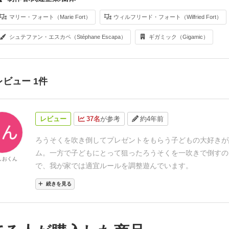
マリー・フォート（Marie Fort）
ウィルフリード・フォート（Wilfried Fort）
シュテファン・エスカペ（Stéphane Escapa）
ギガミック（Gigamic）
レビュー 1件
レビュー
37名
が参考
約4年前
ろうそくを吹き倒してプレゼントをもらう子どもの大好きが
ム。一方で子どもにとって狙ったろうそくを一吹きで倒すの
しおくん
で、我が家では適宜ルールを調整遊んでいます。
続きを見る