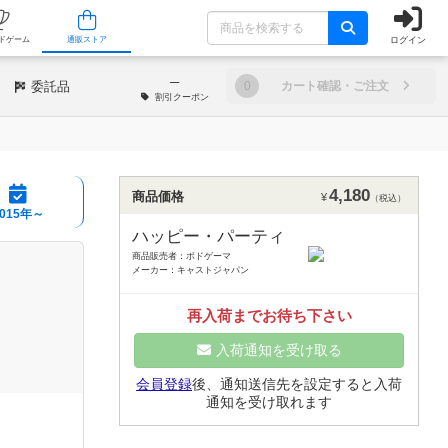
ログイン
/店舗
人気ボードゲーム
通販ストア
─
委託品
0
カート確認・ご注文
割引
クーポン
4,180
商品価格
¥
（税込）
2015年～
ハッピー・パーティ
商品販売者：ボドゲーマ
メーカー：キャストジャパン
再入荷までお待ち下さい
入荷通知を受け取る
会員登録
後、通知送信先を設定すると入荷
通知を受け取れます