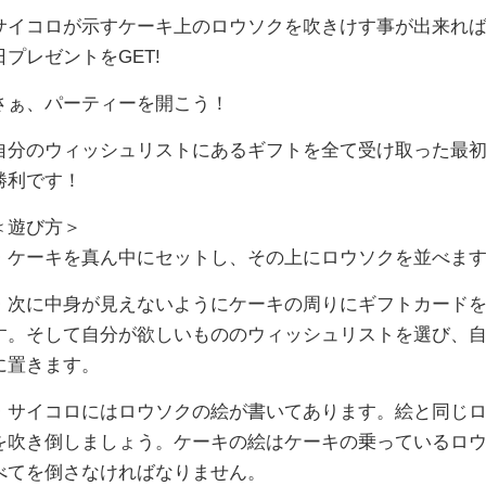
サイコロが示すケーキ上のロウソクを吹きけす事が出来れ
日プレゼントをGET!
さぁ、パーティーを開こう！
自分のウィッシュリストにあるギフトを全て受け取った最
勝利です！
＜遊び方＞
・ケーキを真ん中にセットし、その上にロウソクを並べま
・次に中身が見えないようにケーキの周りにギフトカード
す。そして自分が欲しいもののウィッシュリストを選び、
に置きます。
・サイコロにはロウソクの絵が書いてあります。絵と同じ
を吹き倒しましょう。ケーキの絵はケーキの乗っているロ
べてを倒さなければなりません。