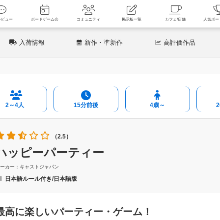
新着レビュー
ボードゲーム会
コミュニティ
掲示板一覧
カフェ
入荷情報
新作
・準新作
高評価
作品
2～4人
15分前後
4歳～
（2.5）
ハッピーパーティー
メーカー：キャストジャパン
日本語ルール付き/日本語版
最高に楽しいパーティー・ゲーム！