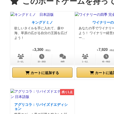
このボードゲームを持っ
キングドミノ
ワイナリーの
欲しいタイルを手に入れて、森や
あなたの手でワイナリ
海、草原の広がる自分の王国を広げ
よう！ ワイナリー経営
よう！
ー...
3,300
7,920
¥
（税込）
¥
（税
2～4人
15～20分
49件
1～6人
45～90分
カートに追加する
カートに追
残り1点
アグリコラ：リバイズドエディシ
ョン