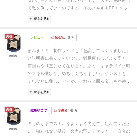
ぽいなーと感じられ楽しかったです。
スキルを駆使し
間にかたまっていて気づいたら攻撃対象にされて倒れ
て敵を倒していくのですが、そのスキルもFF１４っぽ
ていた・・・というのがありました。敵を倒すことも
い（ネトゲ）っぽい効果ばかりです。
ステージが進む
大事ですが、仲間がどうなっているかも全員が全員気
続きを見る
ごとにレベルアップし、スキルの組み合わせを考える
を使うことが大事です。
まだ一度しか経験がないです
のが楽しい
組み合わせによっては強力になる、という
が、ここをしっかりして話し合いをしないと本当に一
勇者
レビュー
551名
が参考
か強力なスキルの組み合わせを考えないと勝てない難
瞬で終わります。
易度なのでやりごたえもあります。
一人でヘイト管
まんまＦＦ！
制作サイドも『意識してつくりました』
理、ダメージの与える順序など詰将棋的に考えるのも
omiogi
と説明書に書くぐらいです。
難易度もほどよく高く、
楽しいです。
1ステージ1時間程度×６ でボリューム
何回もやり直したくなります。
あと、キャラメイク時
もあります。
公式縛りプレイでアチーブ（PS4のトロ
のスキル選びが、めちゃくちゃ楽しい。
インストも、
フィーやXboxの実績みたいなもの）も狙えるのでやり
それなりに難しいですが、それを上回る楽しさが待っ
こみ要素も〇
ただ、説明書がわかりにくいのと、ネト
ています。
箱の側面に、プレイ時間500分と記載され
ゲやRPG好きじゃないと楽しめないだろうなぁと感じ
続きを見る
てますが、完全クリア(ボス５～６体)でそのくらいか
る内容です。ランダム性が薄く、最善がある程度絞ら
それ以上。
プレイ時間はもうちょっと短めが好きであ
れるので協力感も薄いですし、ボドゲカフェなどで知
勇者
戦略やコツ
350名
が参考
ればボス１体にすると、1時間くらいで充分満足でき
らない4人で集まってするようなものでもないと思い
ます。
正直、ボス１体で同じ価格帯のアドベンチャー
ます。
Amazonでかなり安くなってたりするので、好
のちのちまでスキルをよくよく考えて、組んでくださ
系のボードゲームと同じ満足度は得られるので、お得
omiogi
きな人は買いましょう
セールで買ったと思えば結構楽
い。
狙われない壁役、
火力の弱いアタッカー、
自分の
感は半端ない。
ボスの行動も、ほどよくランダムで、