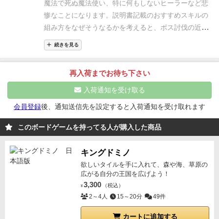
しめるとおもいます。
説明書わかりにくいのは（この
魔法で死ぬ魔法使い、
特に何もしないヒーラーなど
悲
同じボスでもコテンパンにやられることもあります。
サークルのほかのゲームもなので）改善してほしい
ゲ
惨なことになります。
説明書記載のおすすめスキルの
ＦＦの戦闘曲BGMにすると、さらにいい感じです。
ーム内容知ってる人が、実際にインストしながらプレ
組み方をなぜそうなるかを考えると、
ボス討伐の近道
イする想定で説明書を書いている感じ。
０から説明書
が見えます。
逆に、スキル完全にランダム決定とか、
続きを見る
を読んで、ロボットでも判定に困らない書き方になっ
縛りプレイは燃え上がります。
ていません。
とっつきやすくするために漫画も入れた
再入荷までお待ち下さい
って書いてますが余計わかりにくくなっていて残念で
す。
ただ、製作者も説明書は苦労したと書いてます
入荷通知を受け取る
が・・・。
まとめ
FF14（ネトゲやRPG）とボドゲが
会員登録
後、通知送信先を設定すると入荷通知を受け取れます
好きなら買い
このボードゲームを持ってる人が購入した商品
キングドミノ
欲しいタイルを手に入れて、森や海、草原の
広がる自分の王国を広げよう！
3,300
（税込）
¥
2～4人
15～20分
49件
カートに追加する