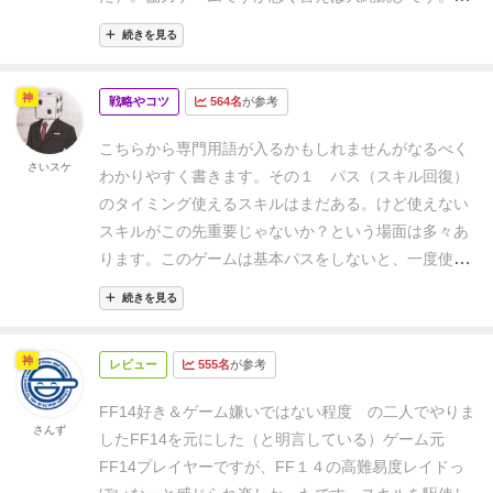
人がこけるとそこから一気に崩壊します。なので自分
続きを見る
のキャラだけでなく、ほかのプレイヤーはどうなの
か？本当にその行動でいいのか？など話し合っていか
神
戦略やコツ
564名
が参考
ないと簡単に負けてしまします。
ちなみに敵がこちら
を狙う行動原理が、注目を集める行動をしているキャ
こちらから専門用語が入るかもしれませんがなるべく
ラ、いわゆる「ヘイト（簡単に言うと目立つ人）」を
さいスケ
わかりやすく書きます。
その１ パス（スキル回復）
狙ってきます。これもトークンにより管理されるので
のタイミング
使えるスキルはまだある。けど使えない
そこの調整も重要になってきます。「ヘイト」が同じ
スキルがこの先重要じゃないか？という場面は多々あ
場合、ランクの低い（ＨＰが低い）弱いキャラを狙っ
ります。このゲームは基本パスをしないと、一度使っ
てくるのでとてもいやらしいですｗ
たスキルは回復しません（スキルで回復することはで
続きを見る
きますがレベルアップが必要）。強力な攻撃スキルを
持っている場合は、それを常に使えるよう攻撃→パス
神
レビュー
555名
が参考
→攻撃と繰り返すこともあります。
その２ 仲間の状
態はどうか？
このゲームはプレイヤーと敵との関係に
FF14好き＆ゲーム嫌いではない程度 の二人でやりま
目を向けすぎて、仲間が倒れてしまうなんてことがよ
さんず
した
FF14を元にした（と明言している）ゲーム
元
くあります。強力なスキルは目立つので敵に注目され
FF14プレイヤーですが、FF１４の高難易度レイドっ
ます（ヘイトがたまるという）。そのヘイトがいつの