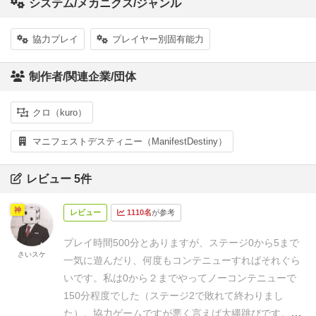
システム/メカニクス/ジャンル
協力プレイ
プレイヤー別固有能力
制作者/関連企業/団体
クロ（kuro）
マニフェストデスティニー（ManifestDestiny）
レビュー 5件
神
レビュー
1110名
が参考
プレイ時間500分とありますが、ステージ0から5まで
さいスケ
一気に遊んだり、何度もコンテニューすればそれぐら
いです。私は0から２までやってノーコンテニューで
150分程度でした（ステージ2で敗れて終わりまし
た）。
協力ゲームですが悪く言えば大縄跳びです。一