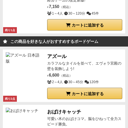
経営ゲームの改定新版!
7,150
（税込）
¥
1～4人
30～120分
45件
カートに追加する
残り1点
この商品を好きな人がおすすめするボードゲーム
アズール
カラフルなタイルを並べて、エヴォラ宮殿の
壁を装飾しよう!
6,600
（税込）
¥
2～4人
30～45分
120件
カートに追加する
残り2点
おばけキャッチ
可愛い木のおばけコマ。脳をひねって全力ス
ピード勝負。