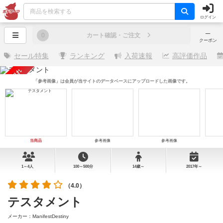
ログイン
─
0
カート確認・ご注文
クーポン
セール特集
ランキング
入荷速報
高評価作品
売り切れ
「参考画像」は会員が当サイトのデータベースにアップロードした画像です。
当商品
参考画像
参考画像
1～4人
100～500分
14歳～
2017年～
（4.0）
テスタメント
メーカー：ManifestDestiny