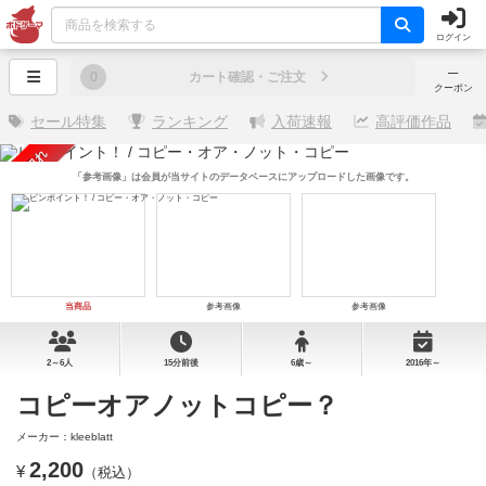
ログイン
─
0
カート確認・ご注文
クーポン
セール特集
ランキング
入荷速報
高評価作品
売り切れ
「参考画像」は会員が当サイトのデータベースにアップロードした画像です。
当商品
参考画像
参考画像
2～6人
15分前後
6歳～
2016年～
コピーオアノットコピー？
メーカー：kleeblatt
2,200
¥
（税込）