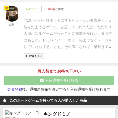
神
レビュー
108名
が参考
4/10
ハイパーロボットにマトリョーシカ要素をくわえ
白州
込んだようなゲーム。
と思っていたのだが、ただの１
人用パズルゲームだったことに衝撃を受けた。
５０問
はあるが、もしハイパーロボットのようなイメージを
していたら注意。
まぁ、その気になれば、早解きでハ
イパーロボット的なことはできるけどね。
ちなみに思
続きを見る
っている以上に難しい。
こういうパズルゲームが好き
な人にオススメ。
自分は面白さ的には５点と普通の評
再入荷までお待ち下さい
価。
それに加え、１人ゲームというショックで−１
点。
入荷通知を受け取る
会員登録
後、通知送信先を設定すると入荷通知を受け取れます
このボードゲームを持ってる人が購入した商品
キングドミノ