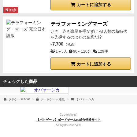
カートに追加する
残り1点
テラフォーミングマーズ
いざ、赤き惑星を手なずけろ!人類の新時代
を先導するのはどの企業だ!?
7,700
（税込）
¥
1～5人
90～120分
129件
カートに追加する
チェックした商品
ボドゲーマTOP
ボードゲーム通販
オバァーシカ
Copyright (c)
【ボドゲーマ】ボードゲームの総合情報サイト
All rights reserved.