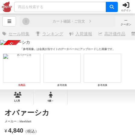
ログイン
─
0
カート確認・ご注文
クーポン
セール特集
ランキング
入荷速報
高評価作品
売り切れ
「参考画像」は会員が当サイトのデータベースにアップロードした画像です。
当商品
参考画像
参考画像
1人用
6歳～
オバァーシカ
メーカー：kleeblatt
4,840
¥
（税込）