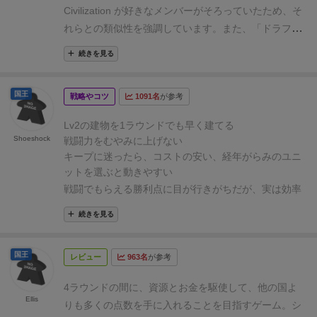
りの処理が終わったら、カードに経年トークンが乗
Civilization が好きなメンバーがそろっていたため、そ
り、基本的には２個乗ったら寿命で死んでしまいま
れらとの類似性を強調しています。
また、「ドラフト
す。。
勝ち方がいろいろあって、戦争で毎回勝って勝
ゲーム」として紹介されることが多い本作ですが、今
利点を貯めたり、特殊なカードの組み合わせで勝った
続きを見る
回の紹介相手はそもそも「ドラフト」を知らなったた
り、高い建物をがんがん建ててみたり。
ちなみにわた
め、他の要素を前面に出した紹介にしました。（ドラ
しは、不死鳥のようなカードを使い、経年トークンが
国王
戦略やコツ
1091名
が参考
フトについても資料4ページ目で触れています）
以
得点になるカードだったので、他のカードの効果で経
下、紹介資料です（スライド4枚）。
年トークンを集めまくって得点しました！
絵も可愛い
Lv2の建物を1ラウンドでも早く建てる
Shoeshock
戦闘力をむやみに上げない
ですし、ギスギスしなさそうなのですが、けっこう差
キープに迷ったら、コストの安い、経年がらみのユニ
が出るのでカードドラフト初心者の導入作品というよ
ットを選ぶと動きやすい
りかはカードドラフト好きな人同士で遊んだほうがい
戦闘でもらえる勝利点に目が行きがちだが、実は効率
いかも
よく戦闘で勝つのはかなり難しい。
両隣のプレイヤー
続きを見る
が何をピックしたのかを予想できるだけのカード知
識・戦略知識が必要。
なぜなら、鉱石や経年カウンタ
国王
レビュー
963名
が参考
ーなど、稼げば稼いだだけ点数になる資源と違って、
戦闘力はどれだけ増やしても比例してもらえる点数が
4ラウンドの間に、資源とお金を駆使して、他の国よ
増えるわけじゃないから。
戦争に勝っても、無駄に強
Ellis
りも多くの点数を手に入れることを目指すゲーム。
シ
くしてしまった分のカードや金を使って、他のプレイ