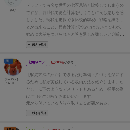
（Recommended）
▶3pt.≪★★★≫
子どもと度
目があるようなプレイ感になっています。
ただもちろ
ドラフトで有名な世界の七不思議と比較してしまうの
（With kids）
▶1pt.≪★≫
ペーパーテイルズ の簡単
あび
んカードゲームなので、引き運に大分左右されます
ですが、各世代で得点計算を行うことに良し悪しを感
なゲームの流れとルール解説はこちらをご覧くださ
し、
戦争に負け続けるとトップは目指し辛いかもしれ
じました。
現状を把握でき比較的容易に戦略を練るこ
い！
ませんが、それはどのカードゲームにも言える事なの
とが出来ること、得点計算が楽なのは良いのですが、
で、このゲーム特有のマイナスポイントではありませ
始めに大差をつけられると巻き返しが難しいと判断し
ん。
むしろ経年の特異性や、30分前後で終わる手軽さ
てゲームを諦めてしまう可能性があると感じました。
続きを見る
など、長所が感じられ易い作品なのではないかと思い
一緒にプレイした友人も同様の感想を持っていたよう
ました。
迷ったら是非プレイしてみて下さい。
☆個人
です。
また配置用のボードがあるとプレイし易く、よ
国王
的評価☆良い＋
戦略やコツ
608名
が参考
り世界観に入り込めると思いました。
【収納方法の紹介】
できるだけ準備・片づけを楽にす
びーている
るために私が実践している収納方法を紹介します。た
／ btail
だし、以下のようなデメリットもあるため、採用の際
はご自分の判断でお願いいたします。
元から付いている内箱を取り去る必要がある。
メインボードを箱の底にしまうので、メインボードが
続きを見る
取り出しにくくなる。
※
拡張「禁域への門」
も一緒に収納していますが、拡
大賢者