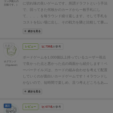
コン(※個人の
の戦争』『収入の獲得』『建設』といったフェーズを
に切れ味の良いゲームです。
所謂ドラフトという手法
主観です。)
経て、お金や得点を入手します。
この一連の流れを4
で、回ってきた何枚かのカードから一枚手札にし
ラウンド繰り返し、最終的に得点が最も高かったユー
て、、、、を毎ラウンド繰り返します。そして手札を
ザーの勝利となります。
基本的には戦略に基づいてユ
コストを払い場に出し、その戦力を隣と比較して勝て
ニットを配置するのが主ですが、ユニットはラウンド
ば（あるいは同点なら）勝利点を得る。その後に収入
続きを見る
が経過すると『経年』により廃棄されてしまうので、
を得たり建物を建てて自分を発展させる、、、という
どこでどう使うかが勝負のカギ。
繰り返し遊ぶと上達
内容で、これだけ聞くとよくありそうなゲームなので
たまご
していく感覚も味わえ、とても楽しいです。
ユニット
レビュー
738名
が参考
すが、このゲーム最大の特徴は『経年』という処理が
の効果を把握してくると、強弱が分かってきて戦略が
ある事です。
経年トークンを毎ラウンド自分のカード
ボードゲームを1,000個以上持っているユーザー視点
固まってきてしまうのがネックでしょうか。
発売が決
に置いていくのですが、次のラウンドの最後、経年ト
オグランド
で良かった点と悪かった点の両面から紹介します！
ペ
（Oguland）
まっている拡張セットで、戦略の幅がさらに広がれば
ークンを置く前に『既にトークンが置かれているカー
ーパーテイルズは、カードの組み合わせを考えて配置
と思います。
ゲーム自体は比較的シンプルですが、綺
ド』は、捨てなければなりません（！）。経年劣化し
していくのが面白いカードゲームです！４ラウンドし
麗な世界観と分かりやすいルールが優れている作品で
て退場、という事ですね。
これにより、基本今のラウ
かないので、短時間で楽しめ、且つ考えどころもある
す。
拡張セットが発売される前に、基本セットを買っ
ンドで出したカードは次のラウンドの最後には捨てて
いいゲームです。
最初はどんなカードがあるか分から
て遊び込んでおくことをオススメします。
しまわねばならず、常に流動的な場が形成されます。
続きを見る
ないので、カードの組み合わせを考えるのが難しいと
なので、カードゲームでよくある、一度強いコンボが
いう点が気になるところでしょうか・・・
好き度
決まったら延々それを喰らって苦笑いさえもできなく
国王
レビュー
677名
が参考
（Like）
▶3pt.≪★★★≫
おすすめ度
なる、、、というような状況が起き辛く、常に逆転の