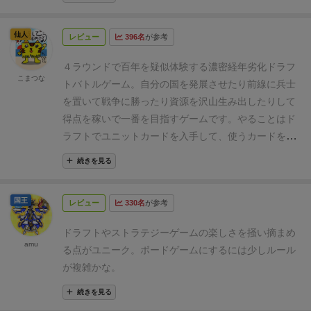
れにより、プレイヤー間の戦力さがラウンドで切り替
ユニットの組み合わせやコンボの検討
弱点をお互い補
わったりするのが面白い。
また、前衛と後衛のシステ
う組み合わせや、相乗効果を持つ組み合わせが存在し
仙人
レビュー
396名
が参考
ムもよいジレンマを与えてくれる。
細かなところも緻
ます。こうした構想が実現させていくことで爽快感が
密に設計されていて、バランスの取れた、遊びやすい
あります。
４ラウンドで百年を疑似体験する濃密経年劣化ドラフ
好ゲームです。
家族の評価やルール詳細などは下記ブ
＜気になったこと＞
こまつな
トバトルゲーム。
自分の国を発展させたり前線に兵士
ログで。
確認事項が多く見落としがち
各カードには、特定フェ
を置いて戦争に勝ったり
資源を沢山生み出したりして
ーズで発生する効果が記載されています。カードによ
得点を稼いで一番を目指すゲームです。
やることはド
って効果が発生するフェーズが異なるので、場に出て
ラフトでユニットカードを入手して、使うカードを選
いる全カードをよく注意しないとうっかり確認漏れが
あるまま進行することがあります。
んで
カードの効果を発揮させて、両隣と戦争して、経
続きを見る
カードの効果が若干あいまい
細かなカードの効果や相
年劣化して、建築する。
カードを前線に置けば戦力が
乗効果が若干あいまい（どっちにもとれる）場合があ
高まり戦争で勝ちやすくなります。
逆に後方に置くと
り、しっかり凝視して読解する／調べる等工夫が必
国王
レビュー
330名
が参考
資源を得たり他のカードにバフやデバフをかけられま
要。
す。
戦争に勝てば得点がもらえますが負けてもペナル
パワーバランスが偏っている
資源や経年を使った強化
ドラフトやストラテジーゲームの楽しさを掻い摘まめ
ティはありません。
逆に資源やお金がないと建築でき
の強さに若干偏りを感じます。（経年すればするほど
amu
る点がユニーク。ボードゲームにするには少しルール
ないので両国の動きを予想するのも大事です。
戦争を
強くなるカードが強すぎる等）
が複雑かな。
してカードの効果が一通り発揮されるとカードには経
＜その他＞
年劣化が発生します。
すでに経年劣化が発生したカー
箱がかなり大きいため保管や持ち運びに難があります
続きを見る
が、パッケージが洗練されているためインテリア用途
ドはこの時点で廃棄されてしまいます。
どんなに強い