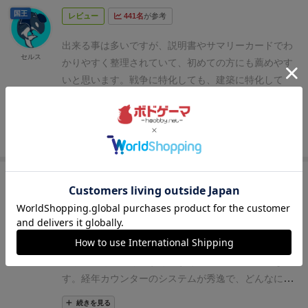
れています。
イズ
）に。
ユニットカードは一般的なデッキケースに
国王
＜わかりやすさ＞
レビュー
441名
が参考
収納。深さがペーパーテイルズ本体の箱と同じぐらい
親切なガイドライン
カードを選び、配置し、戦闘し、
なので、ちょうどよく収納できます。
メインボードは
出来る事は多いですが、説明書やサマリーカードでわ
収入を得て建設して、経年する。。と1ラウンドでも
こんな感じで箱の底へ。ちょうど収納できるんです
セルス
フェーズが多いですが、親切な説明書と決まったフロ
かりやすく整理されていて、初めての方にも薦めやす
が、内箱が入ってた時に比べるとやっぱり少し取り出
ーによってすぐに流れを理解できます。
いと思います。
戦争に特化しても、建築に特化して
しにくいですねえ。
直感的なガイドアイコン
カードに書かれた効果がどの
も、あるいはキャラクターの能力に任せて勝利点を稼
フェーズで発生するのか、わかりやすいアイコンが記
ぐのも、ドラフトで回ってきたキャラクターカードを
載されています。このアイコンによって、現在のフェ
見て、いかに臨機応変に対応していくかが面白いと思
ーズでできることに漏れがないか確認が容易になって
続きを見る
っています。方向性とキャラクターカードがうまく噛
います。
み合えばどのような方向性でも価値を狙うことができ
＜面白さ＞
神
レビュー
420名
が参考
ると思います。
色々と試しがいのあるゲームで、試し
先のフェーズを見越した計画立て
コストをギリギリに
たことが上手く行ったりいかなかったりするところが
抑えつつ戦闘で負けないような人員を選び、資源要員
収入を得てユニットカードを配置し、高めた軍事力で
なども検討し、その先の建設に困らないようにす
このゲームのミソだと思います。
ヒロ(新！ボ
勝利点を稼いだり、ユニットカードの産み出す資源で
る。。といった先読み要素が多いため自らの計画を実
ードゲーム家
族)
建物を建て、さらにパワーアップさせていく全体の流
現していく面白さがあります。
経年というシステムをうまく利用する立ち回り
れがとても分かりやすく、すぐにゲームに埋没できま
通常ユ
ニットの寿命は２ラウンドですが、経年で退場しない
す。
経年カウンターのシステムが秀逸で、どんなに強
ユニットや経年で強化されるユニットなどユニークな
いカードでも3ラウンド以上は原則存在できない。
こ
続きを見る
特徴をうまく活用することもできます。