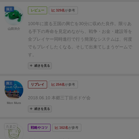
としても期待できます。
カードも２回くらい仕事をしたらいなくなるので
それ
国王
レビュー
329名
が参考
スリーブをつけても余裕を持って収納できます。63.5
を踏まえた上でカードを自分の前にそろえていく必要
x 88 サイズなので通常の91.5ｘ66のスリーブを使って
があります。
ドラフトから次のドラフトまでで時間は
100年に渡る王国の興亡を30分に収めた良作。
限りあ
います。
山田洋介
２５年経過します。
１００年後の建築が終わった時点
る手下の寿命を見定めながら、戦争・お金・建設等を
写真はこちら
Instagram
で一番得点が高い人が勝利となります。
一見すると難
全プレイヤー同時進行で行う簡潔なシステムは、何度
しそうなシステムですが、やってみると思いの他簡単
でもプレイしたくなる。そして出来てしまうゲームで
で
１回目の建築が終わるくらいにはやることやるべき
す。
ことが理解できる作りなのが凄いです。
最初の建築で
続きを見る
何を立てるかで国の方向性が大まかに決まるバランス
のお陰で
勝つために何をすればいいのかがぱっとつか
国王
めるのが凄くよいです。
また、使用するアイテムもス
リプレイ
254名
が参考
コアとドラフト順の管理以外は
カードと２種類のトー
2018.06.10 本郷三丁目ボドゲ会
クンだけで行われるのでわずらわしさが無いのも好き
Mon Muro
です。
綺麗にまとまっているのにちゃんと自分の国が
続きを見る
豊かになっているのを感じられ
経年劣化の仕組みと相
まって国を作ってる手触りがしっかり味わえます。
未
たまご
戦略やコツ
162名
が参考
来を見据えてユニットを選び配置していくという上級