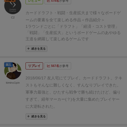
張なしの場合の収納にも参考になるかと思います。
※
レビュー
578名
が参考
カード類はスリーブに入れていない状態です。
プレイ
カードドラフト・戦闘・生産拡大まで様々なボードゲ
ヤーエイドカードと建物カードはセリアの45枚用トレ
C2
ームの要素を全て楽しめる作品
＜作品紹介＞
ーディングカードケースへ。あらかじめ各プレイヤー
1ラウンドごとに「ドラフト」「経済・コスト管理」
分を取り分けているので、このケースをプレイヤーに
「戦闘」「生産拡大」というボードゲームのあやゆる
配るだけで準備ができちゃいます。ケースにだいぶ余
王道を網羅して楽しめるゲームです
裕があるので他のもっと小さいケースへの収納を考え
さらに1ラウンドごとにユニットが加齢し退場してい
続きを見る
てもいいかも。
ソロモード用のカード（プレイヤーエ
く独自の「経年」システムによって、世代交代による
イド、ネクロポリスカード、リッチキングカード）も
国の反映を目指す独特な楽しみが生まれます。
一つにまとめてセリアの45枚用トレーディングカード
詳細は他の方が記載されているので割愛。
国王
リプレイ
567名
が参考
＜ビジュアル＞
ケースへ。
プレイを通じてやりとりするコイン類（金
タイトル通り紙のテクスチャに作られた美しいイメー
貨カウンター、経年カウンター、50勝利点トークン）
2018/06/17 友人宅にてプレイ。
カードドラフト。テキ
kimino1pin
ジ
一つ一つのカードイメージが洗練されており、紙の
をまとめてキャン★ドゥで購入した「シェルビー仕切
ストもそんなに難しくなく、すんなりプレイできた。
テクスチャを重ね合わせたようなテイストのイメージ
ケース スモール」に収納。 いわゆる銀行ですね。そ
軍事力最強と、ひたすら戦争で勝ち続けたけど、偏り
が楽しめます。パッケージもシンプルながら美麗で
れにしてもホントこのケース使いやすいです。
すぎて、経年マーカー(？)を大量に集めたプレイヤー
一方
す。
で、プレイ開始時にセットするもの（勝利点マーカ
に大逆転された。
豊富なカードによる、おとぎ話の群像劇
カード種類が
ー、ラウンドマーカー、建物タイル）をまとめてセリ
豊富で、前述の通り様々なイベントと経年システムに
続きを見る
アで購入した仕切りケース（
セパレートボックスSSサ
よってあたかも群像劇を俯瞰しているような演出がさ