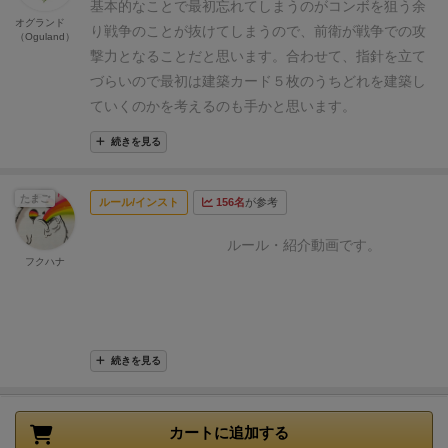
者向けな要素を
簡単なルールでわかりやすく体験でき
基本的なことで最初忘れてしまうのがコンボを狙う余
オグランド
るので
ちょっとボドゲ経験をレベルアップしたいって
り戦争のことが抜けてしまうので、前衛が戦争での攻
（Oguland）
人にお勧めです。
撃力となることだと思います。合わせて、指針を立て
づらいので最初は建築カード５枚のうちどれを建築し
ていくのかを考えるのも手かと思います。
続きを見る
たまご
ルール/インスト
156名
が参考
ルール・紹介動画です。
フクハナ
続きを見る
カートに追加する