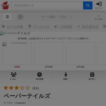
ログイン
─
0
カート確認・ご注文
クーポン
セール特集
ランキング
入荷速報
高評価作品
「参考画像」は会員が当サイトのデータベースにアップロードした画像です。
当商品
参考画像
参考画像
2～5人
30分前後
12歳～
2017年～
（3.1）
ペーパーテイルズ
メーカー：engames