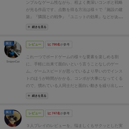
ンプルなゲーム性ながら、程よく奥深いコンボと戦略
ヤーは点数を稼いでいることになる。
また、戦力の高
が光る作品です。
点数を得る方法は様々で『施設の建
いカードを流したとしても、2つとなりのプレイヤー
築』『隣国との戦争』『ユニットの効果』などがあり
に渡る分には自分には何のデメリットもない。
「戦争
ます。
この『ユニット』を上手く配置し、いくつかの
に全勝する」ことは目標にすべきではない。
勝てるタ
続きを見る
ユニットの効果でシナジーを生み出すと、多くの得点
イミングを見極めることが大事。
そして勝てないタイ
を得ることが出来ます。
ユニットはゲーム開始時に配
ミングで点数を稼ぐことが同じくらい、それ以上に大
国王
レビュー
790名
が参考
られますが、その内1枚を手札にし、残りを他のプレ
事。
基本的に鉱石の点数効率がいちばんいいので（基
イヤーに回すドラフト形式で配布されます。
それによ
本セットでは）、鉱石戦術を常に狙いつつ、戦争＆食
これ一つでボードゲームの様々な要素を楽しめる割
り「今回はこのユニットを活用しよう」「他のプレイ
SniperCat
料は2番手の選択肢と考えるべき。
自分が鉱石戦術に
に、手軽に出来て面白いという言うことなしのゲー
ヤーにこのユニットを回したくないから確保しよう」
行けなかった時も、無理せず鉱石ユニットをカットで
ム。
ゲームスピードが思っているより早いのでインス
といった、戦略とプレイングの幅が生まれてきます。
きるときはそれを考えたい。
レリックや邪神は例外的
トのほうが時間がかかる。
コンボが大事になってくる
毎ゲームで最初に配られるユニットが変わるので、毎
に最強パターンがありうるので、建物を無視して特化
ので、慣れている人同士だと面白い動きを繰り出し合
回の戦略を考えるのがとても楽しいです。
手に入れた
してもいい。
1・2ラウンド目のレリックは妨害されや
って白熱したバトルが出来ます。
とはいえ、初心者と
ユニットは資源を生み出したり、戦争で役立つ戦闘力
続きを見る
すいので、逆に3・4ラウンド目で設置して割に合うパ
ベテランの差が顕著に出るのでそこら辺のバランス感
を持っていたりします。
前衛、後衛に2つずつ、合計4
ターンもあることは覚えておいて損はない。
覚をどうするかは課題かな？
つのユニットをどう配置するかによって、生み出され
国王
レビュー
747名
が参考
る戦闘力が変わってくるので、程よく頭を悩ませる要
素になっています。
ユニットを配置した後は『隣国と
３人プレイのレビューを。悩ましくもサクッとした実