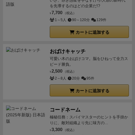
いざ、赤き惑星を手なずけろ!人類の新時代
を先導するのはどの企業だ!?
7,700
（税込）
¥
1～5人
90～120分
129件
カートに追加する
おばけキャッチ
可愛い木のおばけコマ。脳をひねって全力ス
ピード勝負。
2,500
（税込）
¥
2～8人
20分
95件
カートに追加する
コードネーム
極秘任務：スパイマスターのヒントを手掛か
りに、敵対組織より先に味方の...
3,300
（税込）
¥