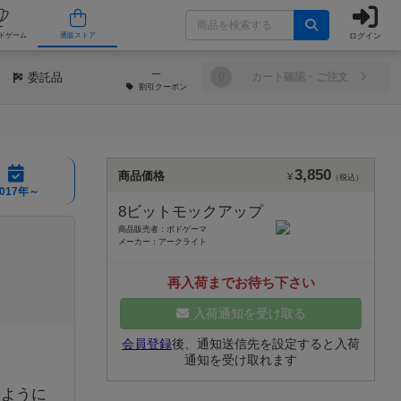
ログイン
/店舗
人気ボードゲーム
通販ストア
─
委託品
0
カート確認・ご注文
割引
クーポン
3,850
商品価格
¥
（税込）
2017年～
8ビットモックアップ
商品販売者：ボドゲーマ
メーカー：アークライト
再入荷までお待ち下さい
入荷通知を受け取る
会員登録
後、通知送信先を設定すると入荷
通知を受け取れます
るように