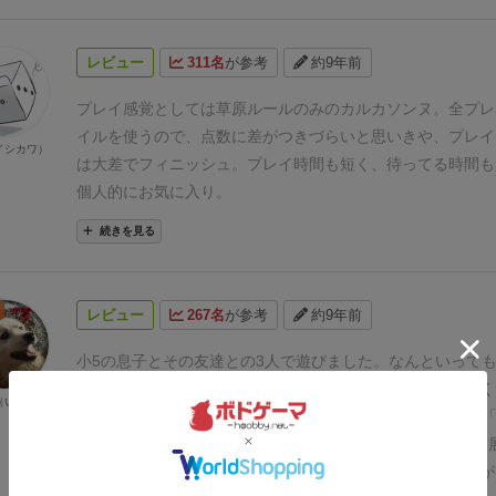
るので面白いものです。
親が読み上げた番号さえ何らかの方
いいので、各々が物理的にこのゲームを所持してさえいれば
レビュー
311名
が参考
約9年前
人とでも同時対戦可能です。
「オンライン版のボードゲーム
い、物理的なコンポーネントやタイルを触りたい！」
という
プレイ感覚としては草原ルールのみのカルカソンヌ。
全プレ
ト対戦用ゲームとしてオススメです。
イルを使うので、点数に差がつきづらいと思いきや、
プレイ
イシカワ）
は大差でフィニッシュ。
プレイ時間も短く、待ってる時間も
個人的にお気に入り。
続きを見る
レビュー
267名
が参考
約9年前
小5の息子とその友達との3人で遊びました。
なんといって
が簡単！
ダウンタイムもないので、途中で飽きることもなく
（いぬ）
しながら楽しく遊べました。
で、20分くらいで終わるので
回！」となって、結局立て続けに3回遊びました。
毎回違う
し、「あそこはああしておけば！」という感想戦も盛り上が