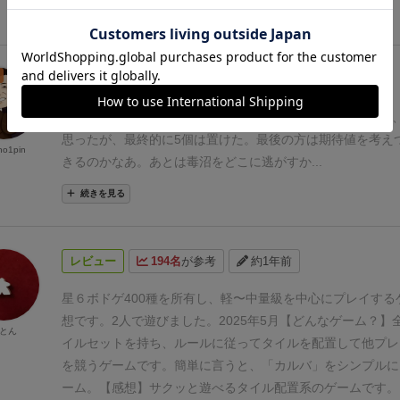
いいゲームです。
続きを見る
リプレイ
196名
が参考
約8年前
2018/06/10 ぐらちょこボドゲ会にてプレイ。
序盤赤が出ず
思ったが、最終的に5個は置けた。最後の方は期待値を考え
no1pin
きるのかなあ。あとは毒沼をどこに逃がすか...
続きを見る
レビュー
194名
が参考
約1年前
星６
ボドゲ400種を所有し、軽〜中量級を中心にプレイする
想です。2人で遊びました。2025年5月
【どんなゲーム？】
とん
イルセットを持ち、ルールに従ってタイルを配置して他プレ
を競うゲームです。
簡単に言うと、「カルバ」をシンプルに
ーム。
【感想】
サクッと遊べるタイル配置系のゲームです。