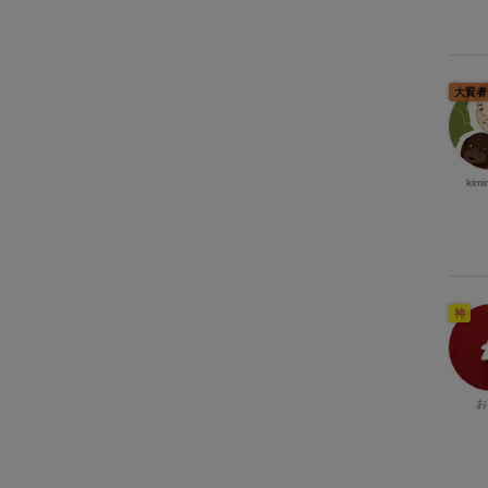
大賢者
kimi
神
お