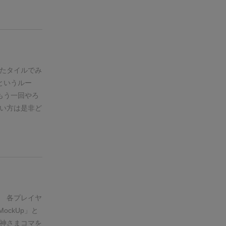
悩ましい優等
。目立たない
イメージで損
るようなの
プレイ的で、
を毎回迫られ
たタイルでみ
のガチ勝負に
というルー
システム的に
もう一回やろ
ルールをご紹
い方は是非ど
のでご注意く
イの準備》
0.
タイル25枚を
し、ランダムに
ク
1. 同時に２
に並べる。タ
不在の場合
各プレイヤ
る。また、26
ockUp」と
環して、最小
神さまコマを