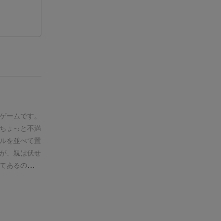
ゲームです。
ちょっと不満
ルを並べて置
が、親は伏せ
てあるのを見
を使うので、
こともありが
しました。
ま
、このプレイ