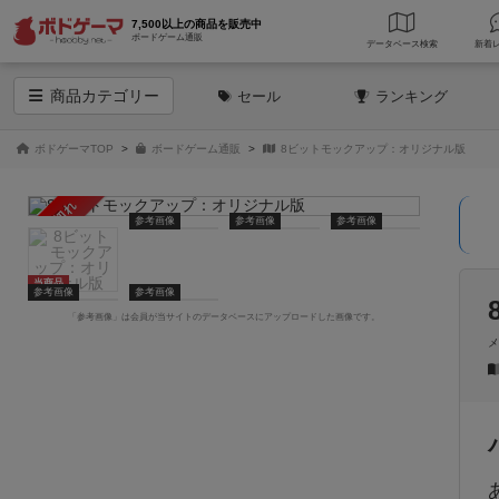
7,500以上の商品を販売中
ボードゲーム通販
データベース
検索
商品
カテゴリー
セール
ランキング
ボドゲーマTOP
ボードゲーム通販
8ビットモックアップ：オリジナル版
売り切れ
参考画像
参考画像
参考画像
当商品
参考画像
参考画像
「参考画像」は会員が当サイトのデータベースにアップロードした画像です。