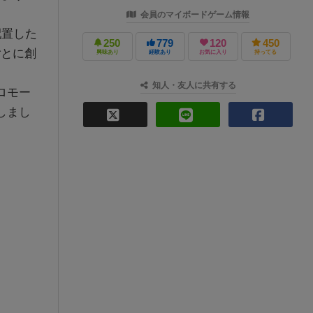
会員のマイボードゲーム情報
配置した
250
779
120
450
ごとに創
興味あり
経験あり
お気に入り
持ってる
知人・友人に共有する
ロモー
しまし