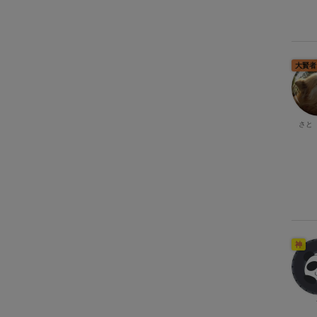
大賢者
さと
神