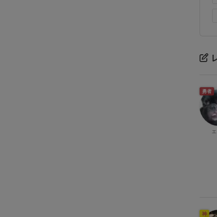
勇者
エ
神