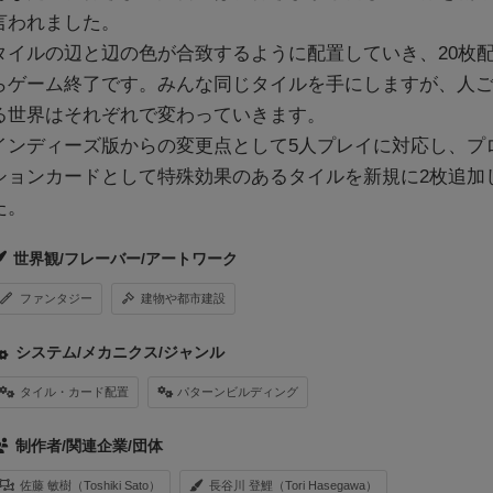
言われました。
タイルの辺と辺の色が合致するように配置していき、20枚
らゲーム終了です。みんな同じタイルを手にしますが、人
る世界はそれぞれで変わっていきます。
インディーズ版からの変更点として5人プレイに対応し、プ
ションカードとして特殊効果のあるタイルを新規に2枚追加
た。
世界観/フレーバー/アートワーク
ファンタジー
建物や都市建設
システム/メカニクス/ジャンル
タイル・カード配置
パターンビルディング
制作者/関連企業/団体
佐藤 敏樹（Toshiki Sato）
長谷川 登鯉（Tori Hasegawa）