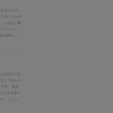
ダムに積ん
す。
これだけ
定なタイルゲ
お互いの並べ
プのパズルゲ
果が見えずに
こっちは二番
ージーだし、
れは個人的に
ドはあるの
やってみて損
るだろうし
これほどリモ
うか？
カルカ
じです。
全員
タイルを各々
ます。こう聞
かもしれませ
うMAPにな