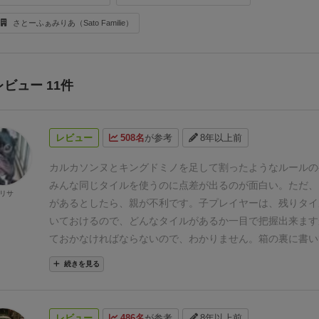
さとーふぁみりあ（Sato Familie）
レビュー 11件
レビュー
508名
が参考
8年以上前
カルカソンヌとキングドミノを足して割ったようなルールの
みんな同じタイルを使うのに点差が出るのが面白い。
ただ、
リサ
があるとしたら、親が不利です。
子プレイヤーは、残りタイ
いておけるので、どんなタイルがあるか一目で把握出来ます
ておかなければならないので、わかりません。
箱の裏に書い
ればわかるといえばわかりますが。
あと、みんな同じタイル
続きを見る
なんとなく周りのプレイヤーの置き方に引きずられてしまう
ちです。
なので、ちょっとルールを変えてやってみることに
ず、どのタイルでもいいので、親代わりに使います。なので
レビュー
486名
が参考
8年以上前