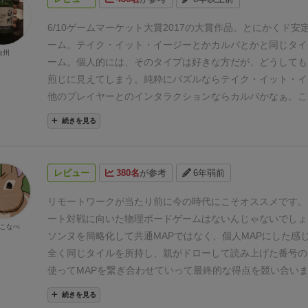
方法だと4人までしか遊べません。
この仮想親タイルをラン
で、ここから1枚ずつオープンにして各自がタイルを並べま
6/10
ゲームマーケット大賞2017の大賞作品。とにかくド安
でもいいのですが、特に2人プレイの場合は衝立を使って、
ーム。
テイク・イット・イージーとかカルバとかと同じタイ
白州
たものが見えないようにします。
こうすると、終わるまで結
ーム。
個人的には、そのタイプは好きな方だが、どうしても
ドキドキなプレイが楽しめます。
煎じに見えてしまう。
純粋にパズルならテイク・イット・イ
他のプレイヤーとのインタラクションならカルバかなぁ。こ
はどっちつかずという感じ。
でも、大賞くらいの安定ブラン
続きを見る
で、テイク・イット・イージーやカルバやったことない人は
しない作品。
イラストも日本のカジュアル層にはとてもウケ
ね。
まさしく日本の大賞作品にふさわしいゲーム。
レビュー
380名
が参考
6年弱前
リモートワークが当たり前に今の時代にこそオススメです。
ート対戦に向いた物理ボードゲームはないんじゃないでしょ
こなべ
ソンヌを簡略化して共通MAPではなく、個人MAPにした感
全く同じタイルを所持し、親がドローして読み上げた番号の
使ってMAPを繋ぎ合わせていって最終的な得点を競い合い
くと「全員同じようなMAPになるんじゃ……？」っと思う
続きを見る
んが、序盤こそ似た感じになりがちですが最終的には全然違