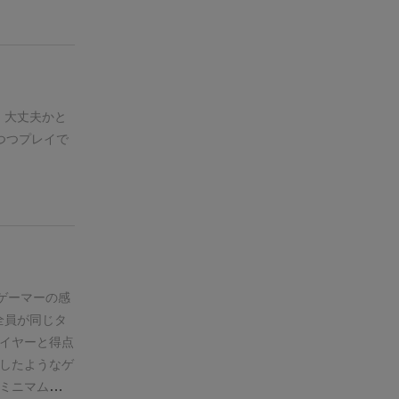
、大丈夫かと
つつプレイで
ゲーマーの感
全員が同じタ
イヤーと得点
したようなゲ
ミニマムなコ