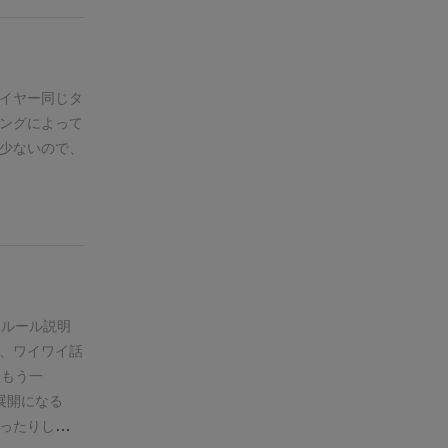
法で伝われば
、極論50億
じゃ物足りな
人達のリモー
イヤー同じタ
ングによって
少ないので、
もルール説明
、ワイワイ話
「もう一
展開になる
ったりして、