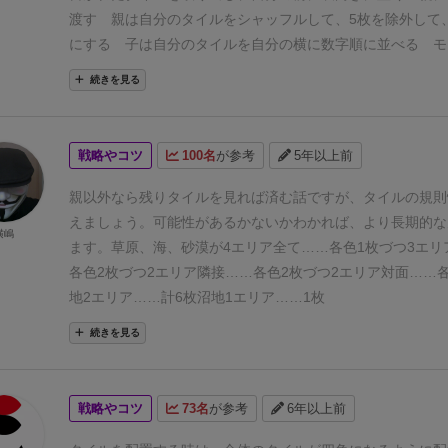
のタイルを取得する。
2. 赤の数字タイルだった場合の処理: 
渡す
親は自分のタイルをシャッフルして、5枚を除外して
字を参照し、カラーコーンを左からその数字分数えて対象の
にする
子は自分のタイルを自分の横に数字順に並べる
モ
る。その後、好きな色のカラーコーンを1本取得する。コー
マを各色「プレイ人数×2個」取りストックにする
ゲームの
続きを見る
ルはオリジナルのまま。
※なお、６Dダイスの出目が５で、
札を1枚めくり、タイルに書かれた数字を読み上げる
2.子
しかないような場合(対象が不在)は除外は不要。除外せずに
のタイルの中から同じ数字のタイルを取り出す
3.全員がそ
ラーコーンを1本取得する。
3. タイルが残り5枚になったら
分の場に配置する
タイルの数字が赤の場合、モニュメン
戦略やコツ
100名
が参考
5年以上前
得点計算をする。得点の計算方法はオリジナルのまま。
4.
する(数字が赤のタイルは7枚)
4.全員がタイルを配置したら
イの印象で勝手に設定)
50点以上→神がかり的
40点台→運も
る
※ゲーム中、親が代わることはない
タイルの置き方
親以外なら残りタイルを見れば済む話ですが、タイルの規則
ッキーマン
30点台→そこそこデキる人
20点台→頑張りまし
ているタイルに1辺が接するように置く
・接する辺同士の
えましょう。可能性があるかないかわかれば、より長期的な
横嶋
今日はもう寝ましょう
(ソロプレイで40点獲得。なかなか出
になるように置く
・タイルは回転させて置いてもOK
・1
ます。
草原、海、砂漠が
4エリア全て……各色1枚づつ
3エリ
す。)
⚫︎良い点
ルールが簡単。
シンプルに楽しいタイル配置
ルを移動させることはできない
・置ける場所がない場合、
各色2枚づつ
2エリア隣接……各色2枚づつ
2エリア対面……
ッと遊べる。
⚫︎気になる点
ソロ感が強め。
アートワークが寂
除外する
・置ける場所がある場合は必ず置く
・置けない
地2エリア……計6枚
沼地1エリア……1枚
点
特に無し。
が赤の場合、モニュメントコマだけを置く
モニュメントコマ
続きを見る
全員がタイルを置いた後、神さまコマを持っているプレイヤ
う
・ストックからモニュメントコマ1個を取り、自分の場
イルの上に置く
・1度置いたモニュメントコマを移動させ
戦略やコツ
73名
が参考
6年以上前
ない
・1つのグループに複数のモニュメントコマがあって
扱う
・ストックにモニュメントコマがない場合、モニュメ