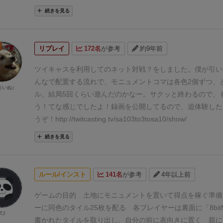
ンポーネントに、シンプルなルール。それでいて1手1手が
続きを見る
生。
面白い。
ただし、アートワークが味気なくて残念な感じ
けどキャッチーなキャラも存在してるのに、箱絵が堅そうな
しているように思います。
リメイクでは箱絵が変更されてい
リプレイ
172名
が参考
約9年前
で、興味があるなら新版も要チェックです。
プレイ感はソロ
高得点を目指すか、それとも確実に点を積み上げるかの選択
ツイキャスを利用してのネット対戦？をしました。
僕が引い
ます。
プレイシーンとしては、重ゲーの箸休めか、初心者と
んなで配置する流れで、モニュメントコマは各色2個ずつ、
（いぬ）
も使えそうなゲームです。
【ハウスルールのご紹介】
ゲーム
ル。
結局5回くらい遊んだのかなー。サクッと終わるので、
ソロでもほとんどゲーム性が変わらないので、今回はハウス
う！てな感じでしたよ！
録画を公開してるので、追体験した
介します。
※説明書にソロプレイの公式ルールは存在しない
うぞ！
http://twitcasting.tv/sa103to3tosa10/show/
ださい。
(ソロプレイは15分くらいで遊べます。)
《ソロプレ
続きを見る
自前で、6Dダイスと20Dダイスを用意する。
1. ひとり分の
公開し、数字の順番に並べる。
2. カラーコーンを9本用意
１列に並べる。(3色×３本)
《遊び方》ゲームはスコアアタッ
ルール/インスト
141名
が参考
4年以上前
つのダイスを振る。合計値のタイルをピックアップして手元
イルの配置ルールはオリジナルのまま。
※合計値のタイルが
ゲームの目的
土地にモニュメントを置いて得点を稼ぐ
準備
は、それより大きい(その中で最小の)数字のタイルを取得す
ーに同色のタイル25枚を配る
各プレイヤーは裏面に「8bitM
TJ
の出目などで、それより大きい数字のタイルが無い場合は循
書かれたタイルを取り出し、自分の前に表向きに置く
親に