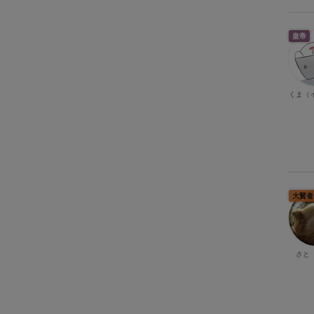
皇帝
くま（
大賢者
さと