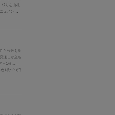
6Dダイスの数
、残りを山札
1本を除外す
ニュメントコ
ンの配置ルー
流れ
1.親は山
コーンが４本
は自分の手元
、自分だけカ
のタイルを自
ゲーム終了。
トコマを配置
 得点評価(プレ
、1.に戻
味方にしたラ
・既に置かれ
性と枚数を覚
ょう
10点台→
全てが同じ色
見通しが立ち
せない点数で
度置いたタイ
ア＋1種……
ゲーム。
サク
そのタイルを
各色1枚づつ
沼
しい。
⚫︎悪い
タイルの数字
の置き方
・
ーから順に行
の同じ色のタ
ることはでき
も1個として
ントコマを置