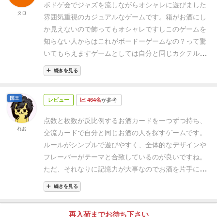
ボドゲ会でジャズを流しながらオシャレに遊びました
れている。得点が高いほど枚数が少ない。
アクション
タロ
雰囲気重視のカジュアルなゲームです。箱がお酒にし
カードには効果が書かれている。隣の人のカクテルを
か見えないので飾ってもオシャレですしこのゲームを
見るとか。他の人のカクテルと交換とか。
EXターンチ
知らない人からはこれがボードーゲームなの？って驚
ップはゲーム中１回だけ追加行動が取れるチップ。こ
いてもらえます
ゲームとしては自分と同じカクテルを
こぞと言う時に使いましょう。
ゲームルールは手番が
持っている人を見つけて乾杯を申し込んで得点を重ね
来たら乾杯かアクションカードを使うかどちらかを選
続きを見る
ていく方式のゲームです
ギャンブルで乾杯を申し込む
択し行動するだけ。
乾杯は自分と同カルっぽい人に乾
ことも出来ますが失敗するとマイナス点になります
乾
杯を申し込む。成功なら両者共に得点。失敗なら申し
国王
レビュー
464名
が参考
杯を申し込まないときはイベントカードを引いて使う
込んだ人だけ減点。
アクションカードの使用は山札か
ことが出来ます。基本的にはこのイベントカードで自
ら１枚取ってから手札か取ったのかどちらかを選択し
点数と枚数が反比例するお酒カードを一つずつ持ち、
分のカクテル を公開したり、隣の人のカクテル を見
れお
て使う。
カクテルかアクションの山札が０になったら
交流カードで自分と同じお酒の人を探すゲームです。
たり、３人で時計回りにカクテルを交換したりなどし
最後に全員で一斉に乾杯。同カルがいれば得点。いな
ルールがシンプルで遊びやすく、全体的なデザインや
ながらカクテルを特定して乾杯するゲームとなってい
ければ減点。
因みに、アクションカードの名称は効果
フレーバーがテーマと合致しているのが良いですね。
ます。
しかし、このゲーム基本的には相手カクテルを
名ではなく台詞を使ってて
「マスター、いつものを」
ただ、それなりに記憶力が大事なのでお酒を片手に遊
推理するようなことは出来ないのでイベントカードの
とか「好みのカクテルは？」とか
アクションを起こす
ぶのは難しいかもしれないです。
基本的に自分の番に
引きなどで勝敗がつく印象です。あまり良くないと思
続きを見る
たびにバーっぽくなっていきます。
ゲーム性を損なわ
は交流(カード効果を使用して自分の手札を見せたり人
ったのは３人で時計回りにカクテルを交換するカード
ずにバーの雰囲気を再現できてる点が凄く好き。
最後
の手札を見せてもらったり、手札を交換したり)か乾杯
ですが交換する３名というのは使った人が指名するの
再入荷までお待ち下さい
の乾杯が終わった時に一番得点が高い人が勝利です。