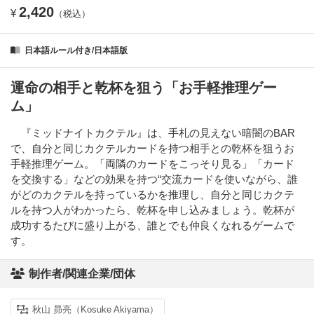
2,420
¥
（税込）
日本語ルール付き/日本語版
運命の相手と乾杯を狙う「お手軽推理ゲー
ム」
『ミッドナイトカクテル』は、⼿札の⾒えない暗闇のBAR
で、⾃分と同じカクテルカードを持つ相⼿との乾杯を狙うお
⼿軽推理ゲーム。「両隣のカードをこっそり⾒る」「カード
を交換する」などの効果を持つ“交流カードを使いながら、誰
がどのカクテルを持っているかを推理し、⾃分と同じカクテ
ルを持つ⼈がわかったら、乾杯を申し込みましょう。乾杯が
成功するたびに盛り上がる、誰とでも仲良くなれるゲームで
す。
制作者/関連企業/団体
秋山 昴亮（Kosuke Akiyama）