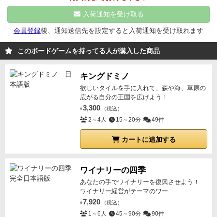
(指定した人と同じお酒を持っているかチャレンジす
ですがこれに入れてもらえないと全く勝てません。
な
このゲーム単独で得点を取ることができないので積極
る)のどちらかしかできないので、交流で人のカードが
入荷通知を受け取る
にせイベントカードを使わないと何もわからないゲー
的に出会いを求めましょう。
ルールを聞いた感じだと
わかっても次の番が回ってくるまでには変わってしま
ムなので時計回りに回している人達はカードがわかっ
会員登録
後、通知送信先を設定すると入荷通知を受け取れます
凄い記憶力が要りそうだなって思ったけど
覚えられな
いう事が多いです。そのため、高得点を得るには人に
て乾杯していきますがいれてもらえないとどうあがい
い人は自分のカクテルを他の人にアピールすることで
乾杯を申し込んでもらえるように立ち回る必要がある
このボードゲームを持ってる人が購入した商品
ても勝ち目はないです。両隣の人と時計回りに回すな
乾杯を誘うこともできるため記憶力はそこまで強くな
というのが良い具合にもどかしくて面白いですね。
どの効果の方が公平で良かったかと思います。
あとは
くても戦えます。
他の人に伝える方法の多さはこのゲ
キングドミノ
乾杯後に新しいカクテルを引きますが、このとき１枚
ームの大きな特徴だと思いました。
高得点のカクテル
欲しいタイルを手に入れて、森や海、草原の
引くのではなく２枚引いて数字の小さい方を捨てるな
は枚数が少ないので最後の乾杯時にあぶれる可能性が
広がる自分の王国を広げよう！
どの仕様があれば多少予測で乾杯をすることができる
高い。
低得点のカクテルは枚数が多いので複数人の情
3,300
（税込）
¥
ようになるのでゲーム性は上がったかもしれません。
報が出た時に選ばれない可能性がある。
2～4人
15～20分
49件
と言った枚数
あまり勝ち負けにこだわらずカジュアルに雰囲気だけ
の差でドラマや戦略の変化が生まれるのも良かったで
楽しむ分には良いゲームなのかなとは思いましたがゲ
カートに追加する
す。
高得点の方が情報公開しやすい構造だったりとバ
ーム性の部分については今ひとつという印象でした
ランス調整が絶妙。
ラブレターとか犯人は踊る辺りの
運と情報戦が手軽に味わえる大人なゲーム。
オシャレ
ワイナリーの四季
なだけではなくしっかり面白い作品なので大人の集ま
あなたの手でワイナリーを復興させよう！
ワイナリー経営がテーマのワー...
りに是非。
7,920
（税込）
¥
1～6人
45～90分
90件