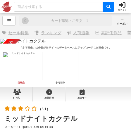
ログイン
─
0
カート確認・ご注文
クーポン
セール特集
ランキング
入荷速報
高評価作品
売り切れ
「参考画像」は会員が当サイトのデータベースにアップロードした画像です。
当商品
参考画像
3～6人
20分前後
2023年～
（3.1）
ミッドナイトカクテル
メーカー：LIQUOR GAMERS CLUB