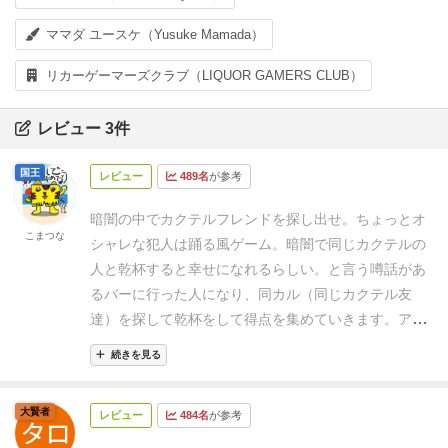
ママダ ユースケ（Yusuke Mamada）
リカーゲーマーズクラブ（LIQUOR GAMERS CLUB）
レビュー 3件
国王
レビュー
489名
が参考
暗闇の中でカクテルフレンドを探し出せ。ちょっとオ
こまつな
シャレな犯人は踊る風ゲーム。
暗闇で同じカクテルの
人と乾杯すると幸せになれるらしい。
と言う噂話があ
るバーに行った人になり、同カル（同じカクテル友
達）を探して
乾杯をして得点を集めていきます。アク
ションカードで情報を集めて同カルを探したり
自分の
続きを見る
カクテルを公開して同カルに見つけてもらったりして
一番得点を稼いだら勝ち。
ゲームに使うのはカクテル
大賢者
レビュー
484名
が参考
カードとアクションカードとEXターンチップの三種
類。
カクテルカードにはカクテルの種類と点数が書か