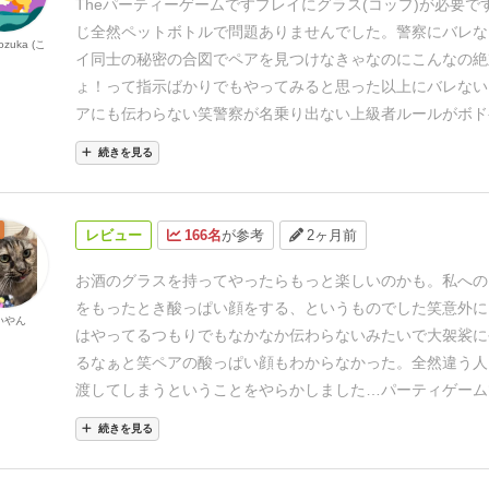
Theパーティーゲームです
プレイにグラス(コップ)が必要で
じ全然ペットボトルで問題ありませんでした。
警察にバレな
kozuka (こ
イ同士の秘密の合図でペアを見つけなきゃなのにこんなの絶
ょ！って指示ばかり
でもやってみると思った以上にバレない
アにも伝わらない笑
警察が名乗り出ない上級者ルールがボド
にはおすすめかも
続きを見る
レビュー
166名
が参考
2ヶ月前
お酒のグラスを持ってやったらもっと楽しいのかも。私への
をもったとき酸っぱい顔をする、というものでした笑
意外に
いやん
はやってるつもりでもなかなか伝わらないみたいで大袈裟に
るなぁと笑
ペアの酸っぱい顔もわからなかった。全然違う人
渡してしまうということをやらかしました…
パーティゲーム
りました🍸
オススメです
続きを見る