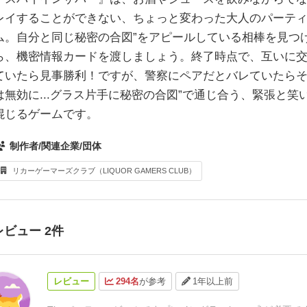
レイすることができない、ちょっと変わった⼤⼈のパーテ
ム。⾃分と同じ秘密の合図”をアピールしている相棒を⾒つ
ら、機密情報カードを渡しましょう。終了時点で、互いに
ていたら⾒事勝利！ですが、警察にペアだとバレていたら
は無効に...グラス⽚⼿に秘密の合図”で通じ合う、緊張と笑
混じるゲームです。
制作者/関連企業/団体
リカーゲーマーズクラブ（LIQUOR GAMERS CLUB）
レビュー 2件
レビュー
294名
が参考
1年以上前