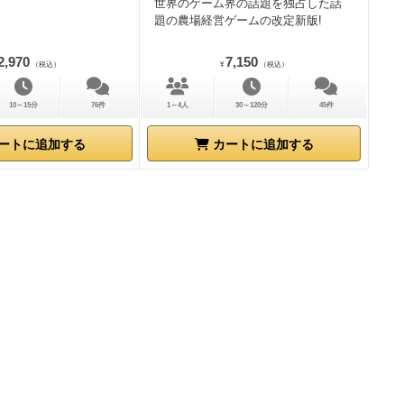
世界のゲーム界の話題を独占した話
題の農場経営ゲームの改定新版!
2,970
7,150
（税込）
¥
（税込）
10～15分
76件
1～4人
30～120分
45件
ートに追加する
カートに追加する