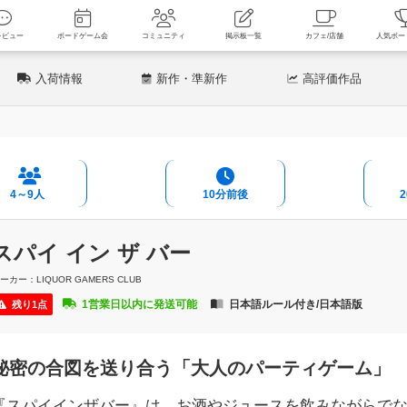
新着レビュー
ボードゲーム会
コミュニティ
掲示板一覧
カフェ
入荷情報
新作
・準新作
高評価
作品
4～9人
10分前後
スパイ イン ザ バー
ーカー：LIQUOR GAMERS CLUB
1営業日以内に発送可能
日本語ルール付き/日本語版
残り1点
秘密の合図を送り合う「大人のパーティゲーム」
『スパイインザバー』は、お酒やジュースを飲みながらで