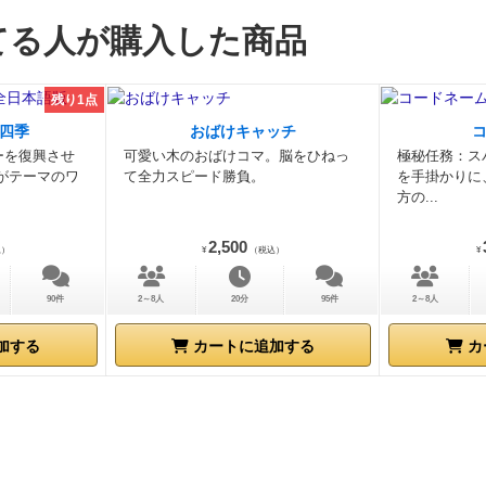
てる人が購入した商品
残り1点
四季
おばけキャッチ
ーを復興させ
可愛い木のおばけコマ。脳をひねっ
極秘任務：ス
がテーマのワ
て全力スピード勝負。
を手掛かりに
方の...
2,500
込）
¥
（税込）
¥
90件
2～8人
20分
95件
2～8人
加する
カートに追加する
カ