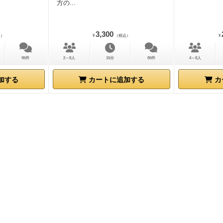
方の...
3,300
込）
¥
（税込）
¥
95件
2～8人
15分
80件
4～8人
加する
カートに追加する
カ