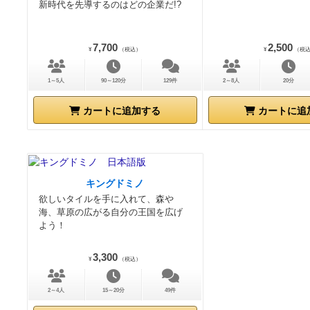
新時代を先導するのはどの企業だ!?
7,700
2,500
¥
（税込）
¥
（税
1～5人
90～120分
129件
2～8人
20分
カートに追加する
カートに追
キングドミノ
欲しいタイルを手に入れて、森や
海、草原の広がる自分の王国を広げ
よう！
3,300
¥
（税込）
2～4人
15～20分
49件