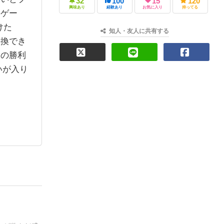
32
100
15
120
興味あり
経験あり
お気に入り
持ってる
ィゲー
けた
知人・友人に共有する
交換でき
その勝利
いが⼊り