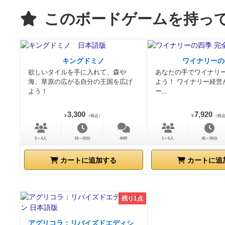
このボードゲームを持っ
キングドミノ
ワイナリーの
欲しいタイルを手に入れて、森や
あなたの手でワイナリ
海、草原の広がる自分の王国を広げ
よう！ ワイナリー経営
よう！
ー...
3,300
7,920
¥
（税込）
¥
（税
2～4人
15～20分
49件
1～6人
45～90分
カートに追加する
カートに追
残り1点
アグリコラ：リバイズドエディシ