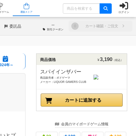
ログイン
/店舗
人気ボードゲーム
通販ストア
─
委託品
0
カート確認・ご注文
割引
クーポン
3,190
商品価格
¥
（税込）
2024年～
スパイインザバー
商品販売者：ボドゲーマ
メーカー：LIQUOR GAMERS CLUB
カートに追加する
会員のマイボードゲーム情報
ないとプ