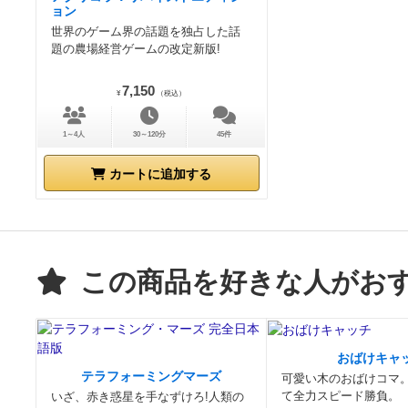
ョン
世界のゲーム界の話題を独占した話
題の農場経営ゲームの改定新版!
7,150
¥
（税込）
1～4人
30～120分
45件
カートに追加する
この商品を好きな人がお
おばけキャ
テラフォーミングマーズ
可愛い木のおばけコマ
て全力スピード勝負。
いざ、赤き惑星を手なずけろ!人類の