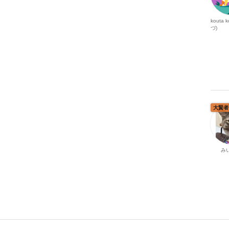
kouta 
づ)
大賢者
み