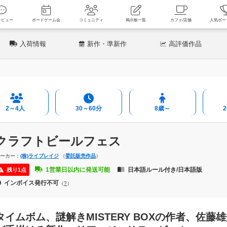
新着レビュー
ボードゲーム会
コミュニティ
掲示板一覧
カフェ
入荷情報
新作
・準新作
高評価
作品
2～4人
30～60分
8歳～
クラフトビールフェス
メーカー：
(株)ライブレイジ
（
委託販売作品
）
1営業日以内に発送可能
日本語ルール付き/日本語版
残り1点
インボイス発行不可
（
?
）
タイムボム、謎解きMISTERY BOXの作者、佐藤