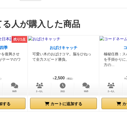
札補充)。」
のどちらかをします。
カードをプレイする時に
置するエリアを示し、2枚目は示したエリア内のどの数字マ
を配置するかを示します。
カードには効果があり、ビール瓶
てる人が購入した商品
後に実行できます。
カード効果は、2枚目のカード効果のみ
すが、1枚目と2枚目の効果が同じ種類の場合には効果が2回
す。
カード効果により追加でビール瓶を配置したりビール瓶
残り1点
エリア外に移動したり交換したりとがあります。
少しずつビ
四季
おばけキャッチ
ていき、配置しにくくなってくるのでビール瓶を移動させた
ーを復興させ
可愛い木のおばけコマ。脳をひねっ
極秘任務：ス
終盤も使い勝手はよかったです。
パスをするでは、好きな枚
がテーマのワ
て全力スピード勝負。
を手掛かりに
方の...
てて手札が6枚になるように補充します。
今回は2人で遊び
あらかじめNPCが2色を配置してゲームスタート。
なかなか
2,500
込）
¥
（税込）
¥
ましたが、時にはうまく使ってエリアマジョリティ争いに参
模様になりました。
最後はビール瓶がたくさん並びまして、
90件
2～8人
20分
95件
2～8人
わっていました。
3〜4人だと各エリアで3本以上で支配扱い
それぞれの狙いがぶつかり合って楽しめそうでした。
加する
カートに追加する
カ