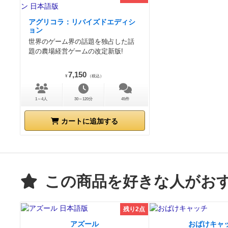
アグリコラ：リバイズドエディシ
ョン
世界のゲーム界の話題を独占した話
題の農場経営ゲームの改定新版!
7,150
¥
（税込）
1～4人
30～120分
45件
カートに追加する
この商品を好きな人がお
残り2点
アズール
おばけキャ