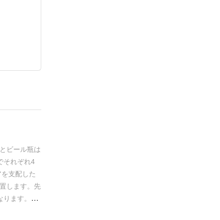
とビール瓶は
でそれぞれ4
アを支配した
置します。
先
なります。
手
パスをする(手