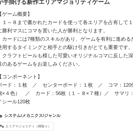
が手掛ける新作エリアマジョリティゲーム
【ゲーム概要】
・１～８まで書かれたカードを使って各エリアを占有して
に勝利マスにコマを置いた人が勝利となります。
・カードには7種類のスキルがあり、ゲームを有利に進める
使用するタイミングと相手との駆け引きがとても重要です
・クラフトビールも模した可愛いオリジナルコマに反した
性のあるゲームをお楽しみください。
【コンポーネント】
ボード：１枚 ／ センターボード：１枚 ／ コマ：120個
個×４色） ／ カード：56枚（１－８×７種）／ サマリ
／シール120枚
システム/メカニクス/ジャンル
エリアマジョリティ（陣取り）