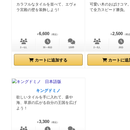
カラフルなタイルを並べて、エヴォ
可愛い木のおばけコマ
ラ宮殿の壁を装飾しよう!
て全力スピード勝負。
6,600
2,500
¥
（税込）
¥
（税
2～4人
30～45分
120件
2～8人
20分
カートに追加する
カートに追
キングドミノ
欲しいタイルを手に入れて、森や
海、草原の広がる自分の王国を広げ
よう！
3,300
¥
（税込）