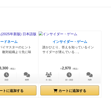
は、1枚目は配
スにビール瓶
を配置する前
が適用されま
実行されま
をエリア内や
ール瓶が増え
コードネーム
インサイダー・ゲーム
りする効果は
パイマスターのヒント
誰かひとり、答えを知っているイン
数の手札を捨
、敵対組織より先に味
サイダーが潜んでいる…。
ましたので、
に邪魔になり
3,300
2,970
（税込）
¥
（税込）
加させて混戦
フェスタは賑
15分
80件
4～8人
10～15分
76件
になるのと、
ートに追加する
カートに追加する