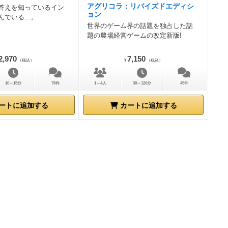
アグリコラ：リバイズドエディシ
答えを知っているイン
ョン
んでいる…。
世界のゲーム界の話題を独占した話
題の農場経営ゲームの改定新版!
2,970
7,150
（税込）
¥
（税込）
10～15分
76件
1～4人
30～120分
45件
ートに追加する
カートに追加する