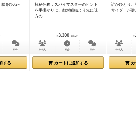
。脳をひねっ
極秘任務：スパイマスターのヒント
誰かひとり、
を手掛かりに、敵対組織より先に味
サイダーが潜
方の...
3,300
込）
¥
（税込）
¥
95件
2～8人
15分
80件
4～8人
加する
カートに追加する
カ