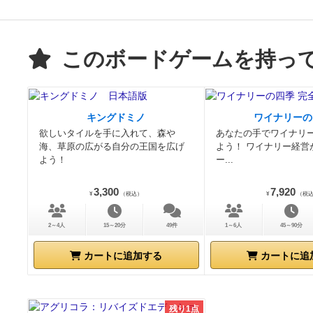
このボードゲームを持っ
キングドミノ
ワイナリーの
欲しいタイルを手に入れて、森や
あなたの手でワイナリ
海、草原の広がる自分の王国を広げ
よう！ ワイナリー経営
よう！
ー...
3,300
7,920
¥
（税込）
¥
（税
2～4人
15～20分
49件
1～6人
45～90分
カートに追加する
カートに追
残り1点