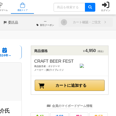
ログイン
/店舗
人気ボードゲーム
通販ストア
─
委託品
0
カート確認・ご注文
割引
クーポン
4,950
商品価格
¥
（税込）
2024年～
CRAFT BEER FEST
商品販売者：ボドゲーマ
メーカー：(株)ライブレイジ
カートに追加する
会員のマイボードゲーム情報
雄介氏