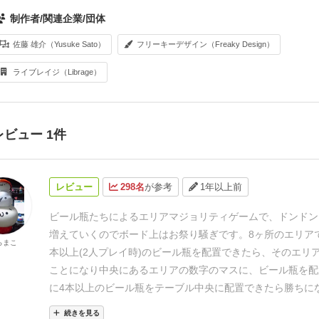
制作者/関連企業/団体
佐藤 雄介（Yusuke Sato）
フリーキーデザイン（Freaky Design）
ライブレイジ（Librage）
レビュー 1件
レビュー
298名
が参考
1年以上前
ビール瓶たちによるエリアマジョリティゲームで、ドンドン
増えていくのでボード上はお祭り騒ぎです。
8ヶ所のエリア
らまこ
本以上(2人プレイ時)のビール瓶を配置できたら、そのエリ
ことになり中央にあるエリアの数字のマスに、ビール瓶を配
に4本以上のビール瓶をテーブル中央に配置できたら勝ちに
番では
「カードを2枚プレイしてビール瓶を配置する。」
「
続きを見る