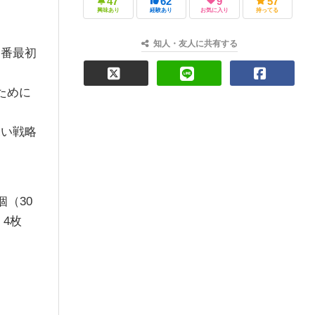
47
62
9
57
興味あり
経験あり
お気に入り
持ってる
知人・友人に共有する
１番最初
ために
。
深い戦略
（30
：4枚