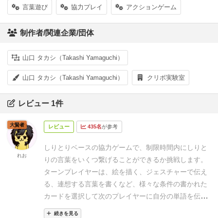
言葉遊び
協力プレイ
アクションゲーム
制作者/関連企業/団体
山口 タカシ（Takashi Yamaguchi）
山口 タカシ（Takashi Yamaguchi）
クリボ実験室
レビュー 1件
大賢者
レビュー
435名
が参考
しりとりベースの協力ゲームで、制限時間内にしりと
れお
りの言葉をいくつ繋げることができるか挑戦します。
ターンプレイヤーは、絵を描く、ジェスチャーで伝え
る、連想する言葉を書くなど、様々な条件の書かれた
カードを選択して次のプレイヤーに自分の単語を伝
え、正解が出たら次の人に手番が移るといった流れで
続きを見る