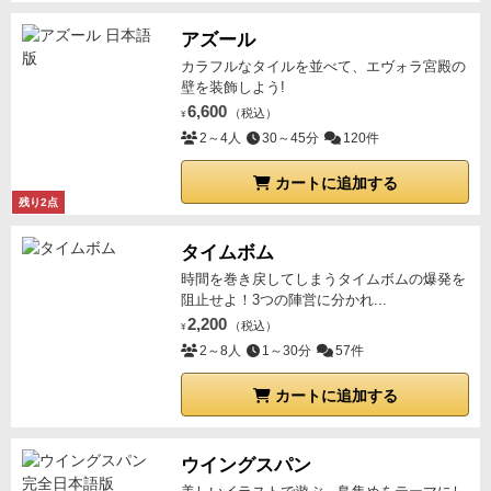
アズール
カラフルなタイルを並べて、エヴォラ宮殿の
壁を装飾しよう!
6,600
（税込）
¥
2～4人
30～45分
120件
カートに追加する
残り2点
タイムボム
時間を巻き戻してしまうタイムボムの爆発を
阻止せよ！3つの陣営に分かれ...
2,200
（税込）
¥
2～8人
1～30分
57件
カートに追加する
ウイングスパン