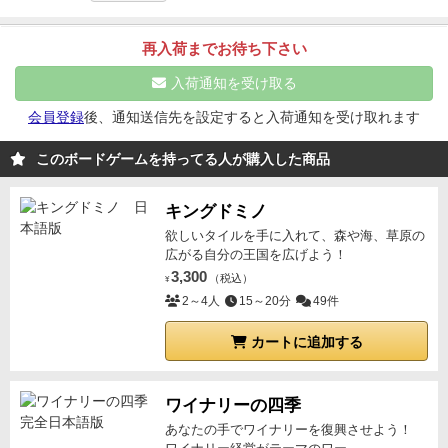
す。
ジェスチャーゲームと絵しりとりを足したような
感じで導入しやすく、伝え方のバリデーションも豊富
再入荷までお待ち下さい
なのでよく笑いがおきます。
入荷通知を受け取る
会員登録
後、通知送信先を設定すると入荷通知を受け取れます
このボードゲームを持ってる人が購入した商品
キングドミノ
欲しいタイルを手に入れて、森や海、草原の
広がる自分の王国を広げよう！
3,300
（税込）
¥
2～4人
15～20分
49件
カートに追加する
ワイナリーの四季
あなたの手でワイナリーを復興させよう！