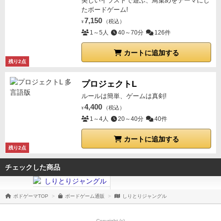
美しいイラストで遊ぶ、鳥集めをテーマにし
たボードゲーム!
7,150
（税込）
¥
1～5人
40～70分
126件
カートに追加する
残り2点
プロジェクトL
ルールは簡単、ゲームは真剣!
4,400
（税込）
¥
1～4人
20～40分
40件
カートに追加する
残り2点
チェックした商品
ボドゲーマTOP
ボードゲーム通販
しりとりジャングル
Copyright (c)