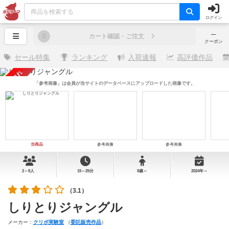
ログイン
─
0
カート確認・ご注文
クーポン
セール特集
ランキング
入荷速報
高評価作品
売り切れ
「参考画像」は会員が当サイトのデータベースにアップロードした画像です。
当商品
参考画像
参考画像
2～8人
15～25分
8歳～
2024年～
（3.1）
しりとりジャングル
メーカー：
クリボ実験室
（
委託販売作品
）