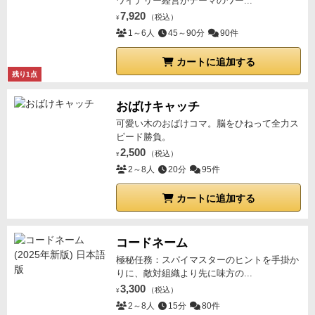
ワイナリー経営がテーマのワー...
7,920
（税込）
¥
1～6人
45～90分
90件
カートに追加する
残り1点
おばけキャッチ
可愛い木のおばけコマ。脳をひねって全力ス
ピード勝負。
2,500
（税込）
¥
2～8人
20分
95件
カートに追加する
コードネーム
極秘任務：スパイマスターのヒントを手掛か
りに、敵対組織より先に味方の...
3,300
（税込）
¥
2～8人
15分
80件