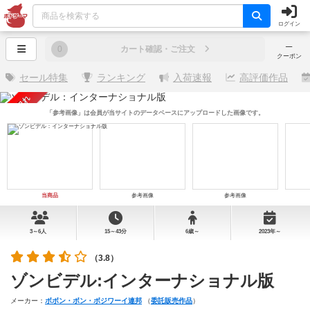
ログイン
─
0
カート確認・ご注文
クーポン
セール特集
ランキング
入荷速報
高評価作品
売り切れ
「参考画像」は会員が当サイトのデータベースにアップロードした画像です。
当商品
参考画像
参考画像
3～6人
15～43分
6歳～
2023年～
（3.8）
ゾンビデル:インターナショナル版
メーカー：
ボボン・ボン・ボジワーイ連邦
（
委託販売作品
）