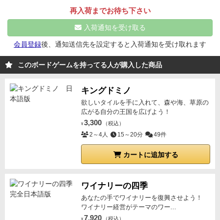
(# `ω´) ＜ このゲームのヘリはCAPCOM製かな？
再入荷までお待ち下さい
(´・ω・`) ＜ 助かるどころか、ダメージ受けるの
で、そう思います。操縦士がジョセフさん、乗組員に
入荷通知を受け取る
金田一少年とコナン君が居たら、4重死亡フラグで
会員登録
後、通知送信先を設定すると入荷通知を受け取れます
す。
(# `ω´) ＜ OK！お前が副操縦士になってやれ！
(´・ω・`) ＜ そうやって、また悲惨な境遇にブチ込
このボードゲームを持ってる人が購入した商品
もうとする。ｼｮﾎﾞｰﾝ…。
キングドミノ
欲しいタイルを手に入れて、森や海、草原の
広がる自分の王国を広げよう！
3,300
（税込）
¥
2～4人
15～20分
49件
カートに追加する
ワイナリーの四季
あなたの手でワイナリーを復興させよう！
ワイナリー経営がテーマのワー...
7,920
（税込）
¥