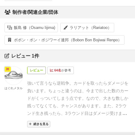
制作者/関連企業/団体
飯島 修（Osamu Iijima)
ラリアット（Rariatoo）
ボボン・ボン・ボジワーイ連邦（Bobon Bon Bojiwai Renpo）
レビュー 1件
神
レビュー
64名
が参考
強いて言うなら逆戦争。カードを取ったらダメージを
はぐれメタル
負います。
ちょっと違うのは、今まで出した数のカー
ドがくっついてしまう点です。なので、大きな数しか
残ってなくても、チャンスがあります。
また、2ラウ
ンド生き残ったら、3ラウンド目はダメージ受けまく
った方が勝者になる点もミソです。
でも、やっぱり運
続きを見る
の要素が強すぎるので、高得点はあげられないかな。