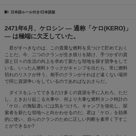
日本語ルール付き/日本語版
2471年6月、ケロシン — 通称「ケロ(KERO)」
— は極端に欠乏していた。
君がすべきなのは、この貴重な燃料を見つけて貯めておく
ことだ。今、二つのクランが生き残りを賭け、手つかずの資
源と日々の生活の向上を求めて新たな領地を探す競争をして
いる。いったん燃料トラックがキャンプを出たら、常に燃料
切れのリスクが伴う。相手のクランがそれほど遠くない場所
で同じ資源争いをしているのであればなおさらだ。
ダイスをふってできるだけ多くの資源を手に入れろ。ただ
し、ときおり起こる火事や、何より大事な燃料タンク時計の
「ケロ」の無駄遣いには気をつけろ。キャンプを強化し、探
索者を新たな領地へと向かわせるのだ。君は「ケロ」を効果
的に使い、自らのクランのために正しい判断を素早く下すこ
とができるか?