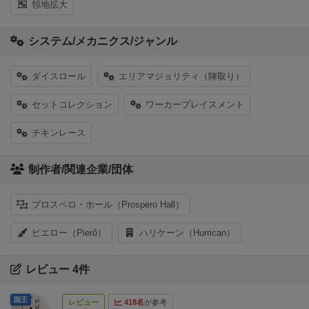
領地拡大
システム/メカニクス/ジャンル
ダイスロール
エリアマジョリティ（陣取り）
セットコレクション
ワーカープレイスメント
チキンレース
制作者/関連企業/団体
プロスペロ・ホール（Prospero Hall）
ピエロー（Pierô）
ハリケーン（Hurrican）
レビュー 4件
国王
レビュー
418名
が参考