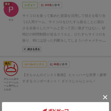
勇者
レビュー
103名
が参考
て、何回か振り直しができたりするのだが、サイコロ
を振っている間は、砂時計を立てなければならず、こ
サイコロを振って集めた資源を活用して領土を取り合
の砂時計の砂が全てなくなってしまうと、強制的に手
せも
う2人用ゲーム。
サイコロをひたすら振ることに面白
番が終了してしまうのが面白い。
砂（ケロ）もコスト
さを全振りしたゲームと言って言い過ぎではない。
砂
を払うか、なくなって強制的に手番が終了したときし
時計の時間制限が迫るスリルと、ひたすらサイコロを
か補充されないので、どこで補充するかが悩ましいの
振り、時には誤った判断をしてしまうハチャメチャ
だが、実際にやってみるとなんとかなってしまうこと
感。
相手が必死にサイコロを振る様子を眺めるもの一
も多く、２人という人数もあいまって、そこまでイン
続きを見る
興。
頻繁に遊ぶと飽きてしまいそうだけど、このゲー
タラクション的な部分も薄く、コンポーネントのイン
ムならではの良さがある。
パクトの割にはプレイはわりと淡白かな。
もともと２
仙人
ルール/インスト
48名
が参考
人ゲーがあまり好きではない（個人的に多人数でイン
タラクションがあるゲームが好きなため）ということ
【大ちゃんのインスト動画】
ヒャッハーな世界！
豪華
大ちゃん@ボ
もあるが、これやるなら、別のでもいいんじゃないか
すぎるコンポーネント！
ダイスじゃらじゃら！
ードゲームル
ール専門ちゃ
なとも思ってしまった。まぁ、ここらへんは好みか
んねる
な。
豪華な砂時計に興味が惹かれたか、2人ゲーが好
きな人には、やってみてもいいんじゃないでしょう
か。
続きを見る