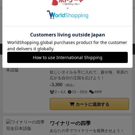
再入荷までお待ち下さい
入荷通知を受け取る
会員登録
後、通知送信先を設定すると入荷通知を受け取れます
このボードゲームを持ってる人が購入した商品
キングドミノ
欲しいタイルを手に入れて、森や海、草原の
広がる自分の王国を広げよう！
3,300
（税込）
¥
2～4人
15～20分
49件
カートに追加する
ワイナリーの四季
あなたの手でワイナリーを復興させよう！