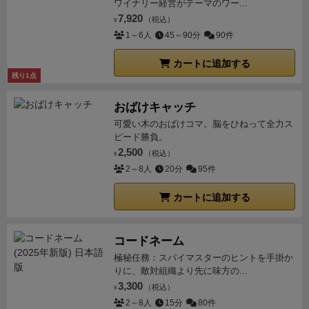
ワイナリー経営がテーマのワー...
7,920
（税込）
¥
1～6人
45～90分
90件
カートに追加する
残り1点
おばけキャッチ
可愛い木のおばけコマ。脳をひねって全力ス
ピード勝負。
2,500
（税込）
¥
2～8人
20分
95件
カートに追加する
コードネーム
極秘任務：スパイマスターのヒントを手掛か
りに、敵対組織より先に味方の...
3,300
（税込）
¥
2～8人
15分
80件