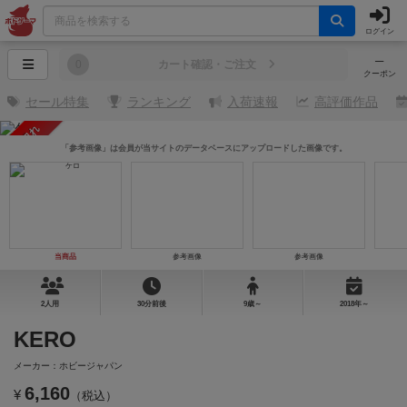
ログイン
─
0
カート確認・ご注文
クーポン
セール特集
ランキング
入荷速報
高評価作品
売り切れ
「参考画像」は会員が当サイトのデータベースにアップロードした画像です。
当商品
参考画像
参考画像
2人用
30分前後
9歳～
2018年～
KERO
メーカー：ホビージャパン
6,160
¥
（税込）