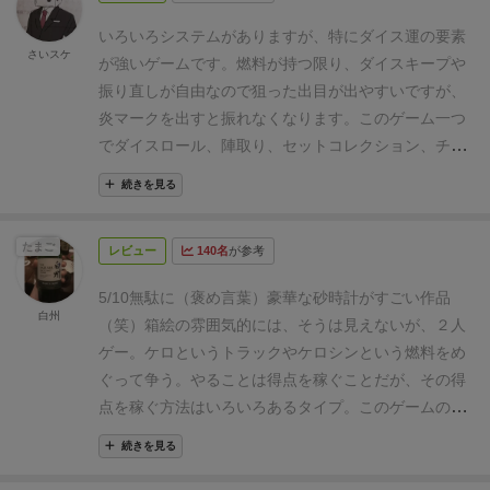
いろいろシステムがありますが、特にダイス運の要素
さいスケ
が強いゲームです。燃料が持つ限り、ダイスキープや
振り直しが自由なので狙った出目が出やすいですが、
炎マークを出すと振れなくなります。
このゲーム一つ
でダイスロール、陣取り、セットコレクション、チキ
ンレースといろいろな要素が詰め込まれてますが、手
続きを見る
持ち無沙汰になる時間は短く、サクサクとゲームは進
みます。ゲーム会なので人が余った時や時間つぶしに
たまご
レビュー
140名
が参考
最適なゲームです。
5/10
無駄に（褒め言葉）豪華な砂時計がすごい作品
白州
（笑）
箱絵の雰囲気的には、そうは見えないが、２人
ゲー。
ケロというトラックやケロシンという燃料をめ
ぐって争う。
やることは得点を稼ぐことだが、その得
点を稼ぐ方法はいろいろあるタイプ。
このゲームの肝
というか見どころは、やっぱりこの砂時計のケロトラ
続きを見る
ック。
トラックなのに（砂時計だから、そりゃそうだ
が）立ちます（笑）
それはさておき、サイコロを振っ