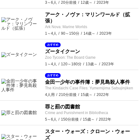
3～6人
20分前後
12歳～
2023年
アーク・ノヴァ：マリンワールド（拡
張）
Ark Nova: Marine Worlds
1～4人
90～150分
14歳～
2023年
おすすめ
ズータイクーン
Zoo Tycoon: The Board Game
1～4人
120～180分
13歳～
2023年
おすすめ
金田一少年の事件簿：夢見島殺人事件
The Kindaichi Case Files: Yumemijima Satsujinjiken
4人用
210分前後
15歳～
2022年
罪と罰の図書館
Crime and Punishment in Bibliotheca
5～6人
150分前後
15歳～
2022年
スター・ウォーズ：クローン・ウォー
ズ