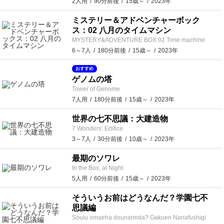
2人用
90分前後
15歳～
2023年
ミステリー＆アドベンチャーボック
ス：02 八月のタイムマシン
MYSTERY&ADVENTURE BOX 02 Time machine
6～7人
180分前後
15歳～
2023年
おすすめ
ゲノムの塔
Tower of Genome
7人用
180分前後
15歳～
2023年
世界の七不思議：大建造物
7 Wonders: Edifice
3～7人
30分前後
10歳～
2023年
最期のソワレ
In the Box, at Night
5人用
60分前後
15歳～
2023年
そういうお前はどうなんだ？学園七不
思議編
Souiu omaeha dounannda? Gakuen Nanafushigi