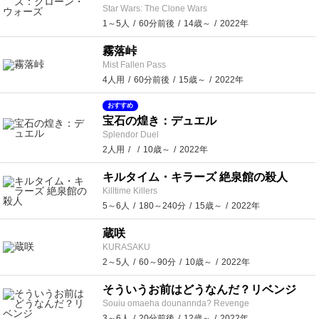
Star Wars: The Clone Wars
1～5人
60分前後
14歳～
2022年
霧落峠
Mist Fallen Pass
4人用
60分前後
15歳～
2022年
おすすめ
宝石の煌き：デュエル
Splendor Duel
2人用
10歳～
2022年
キルタイム・キラーズ 絶泉館の殺人
Killtime Killers
5～6人
180～240分
15歳～
2022年
蔵咲
KURASAKU
2～5人
60～90分
10歳～
2022年
そういうお前はどうなんだ？リベンジ
Souiu omaeha dounannda? Revenge
3～6人
20分前後
12歳～
2022年