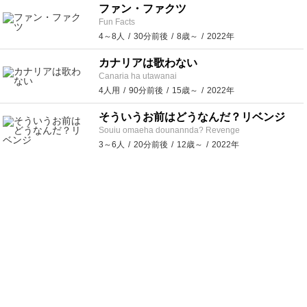
ファン・ファクツ
Fun Facts
4～8人
30分前後
8歳～
2022年
カナリアは歌わない
Canaria ha utawanai
4人用
90分前後
15歳～
2022年
そういうお前はどうなんだ？リベンジ
Souiu omaeha dounannda? Revenge
3～6人
20分前後
12歳～
2022年
おすすめ
想いは満天の星に
With in the Starry Star
6～7人
180分前後
15歳～
2022年
廃城の錬金術師
Bane of the Masters' existance
6人用
180分前後
15歳～
2022年
川竜
Sen-Ryu