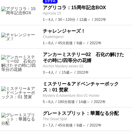
おすすめ
アグリコラ：15周年記念BOX
Agricola 15
1～4人
30～120分
12歳～
2022年
チャレンジャーズ！
Challengers!
1～8人
45分前後
8歳～
2022年
アンカーミステリー02 石化の解けた
その時に/四等分の花婿
Anchor Mystery series 02
3～4人
15歳～
2022年
ミステリー＆アドベンチャーボック
ス：01 焚家
Mystery & Adventure Box 01 Hunke
5～6人
180分前後
14歳～
2022年
グレートスプリット：華麗なる分配
The Great Split
2～7人
45分前後
8歳～
2022年