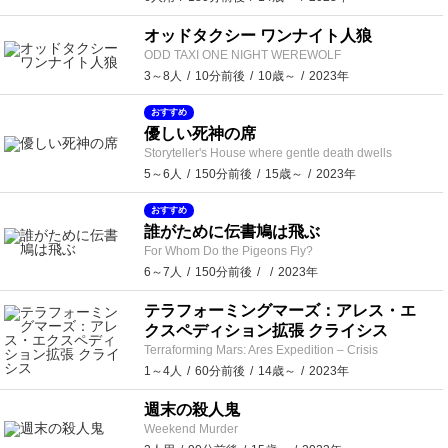
オッドタクシー ワンナイト人狼
ODD TAXI ONE NIGHT WEREWOLF
3～8人
10分前後
10歳～
2023年
おすすめ
優しい死神の席
Storyteller's House where gentle death dwells
5～6人
150分前後
15歳～
2023年
おすすめ
誰がために伝書鳩は飛ぶ
For Whom Do the Pigeons Fly?
6～7人
150分前後
2023年
テラフォーミングマーズ：アレス・エ
クスペディション拡張 クライシス
Terraforming Mars: Ares Expedition – Crisis
1～4人
60分前後
14歳～
2023年
週末の殺人鬼
Weekend Murder