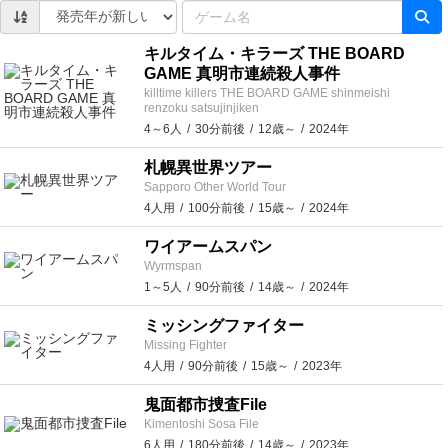
キルタイム・キラーズ THE BOARD
GAME 真明市連続殺人事件
killtime killers THE BOARD GAME shinmeishi
renzoku satsujinjiken
4～6人
30分前後
12歳～
2024年
札幌異世界ツアー
Sapporo Other World Tour
4人用
100分前後
15歳～
2024年
ワイアームスパン
Wyrmspan
1～5人
90分前後
14歳～
2024年
ミッシングファイター
Missing Fighter
4人用
90分前後
15歳～
2023年
鬼面都市捜査File
Kimentoshi Sosa File
6人用
180分前後
14歳～
2023年