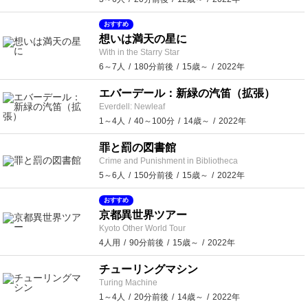
おすすめ
想いは満天の星に
With in the Starry Star
6～7人
180分前後
15歳～
2022年
エバーデール：新緑の汽笛（拡張）
Everdell: Newleaf
1～4人
40～100分
14歳～
2022年
罪と罰の図書館
Crime and Punishment in Bibliotheca
5～6人
150分前後
15歳～
2022年
おすすめ
京都異世界ツアー
Kyoto Other World Tour
4人用
90分前後
15歳～
2022年
チューリングマシン
Turing Machine
1～4人
20分前後
14歳～
2022年