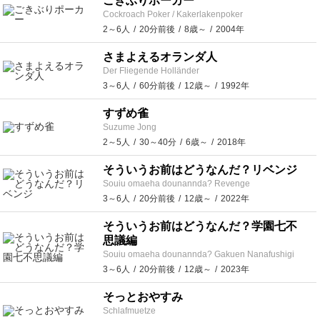
ごきぶりポーカー
Cockroach Poker / Kakerlakenpoker
2～6人
20分前後
8歳～
2004年
さまよえるオランダ人
Der Fliegende Holländer
3～6人
60分前後
12歳～
1992年
すずめ雀
Suzume Jong
2～5人
30～40分
6歳～
2018年
そういうお前はどうなんだ？リベンジ
Souiu omaeha dounannda? Revenge
3～6人
20分前後
12歳～
2022年
そういうお前はどうなんだ？学園七不
思議編
Souiu omaeha dounannda? Gakuen Nanafushigi
3～6人
20分前後
12歳～
2023年
そっとおやすみ
Schlafmuetze