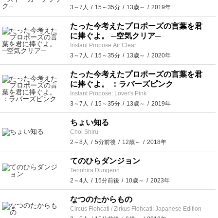
3～7人
15～35分
13歳～
2019年
たった今考えたプロポーズの言葉を君
に捧ぐよ。 ─空気クリア─
Instant Propose:Air Clear
3～7人
15～35分
13歳～
2020年
たった今考えたプロポーズの言葉を君
に捧ぐよ。 ：ラバーズピンク
Instant Propose: Lover's Pink
3～7人
15～35分
13歳～
2019年
ちょい知る
Choi Shiru
2～8人
5分前後
12歳～
2018年
てのひらダンジョン
Tenohira Dungeon
2～4人
15分前後
10歳～
2023年
なつのたからもの
Circus Flohcati / Zirkus Flohcati: Japanese Edition