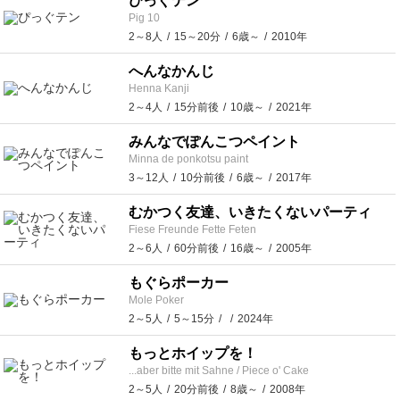
ぴっぐテン
Pig 10
2～8人
15～20分
6歳～
2010年
へんなかんじ
Henna Kanji
2～4人
15分前後
10歳～
2021年
みんなでぽんこつペイント
Minna de ponkotsu paint
3～12人
10分前後
6歳～
2017年
むかつく友達、いきたくないパーティ
Fiese Freunde Fette Feten
2～6人
60分前後
16歳～
2005年
もぐらポーカー
Mole Poker
2～5人
5～15分
2024年
もっとホイップを！
...aber bitte mit Sahne / Piece o' Cake
2～5人
20分前後
8歳～
2008年