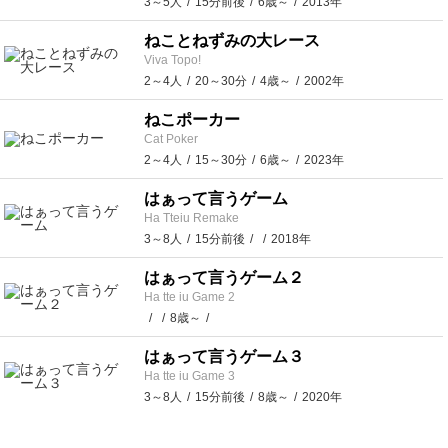
3～5人
15分前後
6歳～
2013年
ねことねずみの大レース
Viva Topo!
2～4人
20～30分
4歳～
2002年
ねこポーカー
Cat Poker
2～4人
15～30分
6歳～
2023年
はぁって言うゲーム
Ha Tteiu Remake
3～8人
15分前後
2018年
はぁって言うゲーム２
Ha tte iu Game 2
8歳～
はぁって言うゲーム３
Ha tte iu Game 3
3～8人
15分前後
8歳～
2020年
はぁって言うゲーム４