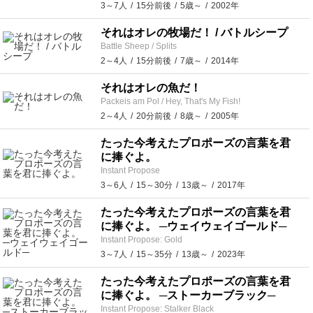
3～7人
15分前後
5歳～
2002年
それはオレの牧場だ！ / バトルシープ
Battle Sheep / Splits
2～4人
15分前後
7歳～
2014年
それはオレの魚だ！
Packeis am Pol / Hey, That's My Fish!
2～4人
20分前後
8歳～
2005年
たった今考えたプロポーズの言葉を君
に捧ぐよ。
Instant Propose
3～6人
15～30分
13歳～
2017年
たった今考えたプロポーズの言葉を君
に捧ぐよ。 ─ウェイウェイゴールド─
Instant Propose: Gold
3～7人
15～35分
13歳～
2023年
たった今考えたプロポーズの言葉を君
に捧ぐよ。 ─ストーカーブラック─
Instant Propose: Stalker Black