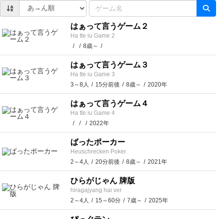
はぁって言うゲーム２
Ha tte iu Game 2
8歳～
はぁって言うゲーム３
Ha tte iu Game 3
3～8人
15分前後
8歳～
2020年
はぁって言うゲーム４
Ha tte iu Game 4
2022年
ばったポーカー
Heuschrecken Poker
2～4人
20分前後
8歳～
2021年
ひらがじゃん 牌版
hiragajyang hai ver
2～4人
15～60分
7歳～
2025年