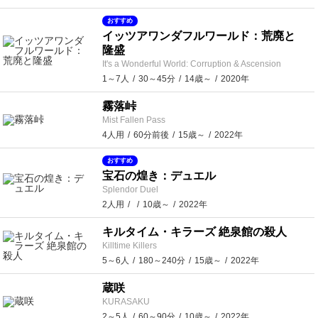
おすすめ
イッツアワンダフルワールド：荒廃と
隆盛
It's a Wonderful World: Corruption & Ascension
1～7人
30～45分
14歳～
2020年
霧落峠
Mist Fallen Pass
4人用
60分前後
15歳～
2022年
おすすめ
宝石の煌き：デュエル
Splendor Duel
2人用
10歳～
2022年
キルタイム・キラーズ 絶泉館の殺人
Killtime Killers
5～6人
180～240分
15歳～
2022年
蔵咲
KURASAKU
2～5人
60～90分
10歳～
2022年