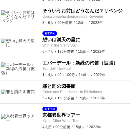
そういうお前はどうなんだ？リベンジ
Souiu omaeha dounannda? Revenge
3～6人
20分前後
12歳～
2022年
おすすめ
想いは満天の星に
With in the Starry Star
6～7人
180分前後
15歳～
2022年
エバーデール：新緑の汽笛（拡張）
Everdell: Newleaf
1～4人
40～100分
14歳～
2022年
罪と罰の図書館
Crime and Punishment in Bibliotheca
5～6人
150分前後
15歳～
2022年
おすすめ
京都異世界ツアー
Kyoto Other World Tour
4人用
90分前後
15歳～
2022年