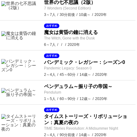
世界の七不思議（2版）
7 Wonders (Second Edition)
3～7人
30分前後
10歳～
2020年
おすすめ
魔女は黄昏の鐘に消える
The Witch, Gone with the Dusk
6～7人
2020年
おすすめ
パンデミック・レガシー：シーズン0
Pandemic Legacy: Season 0
2～4人
45～60分
14歳～
2020年
ペンデュラム～振り子の帝国～
Pendulum
1～5人
60～90分
12歳～
2020年
おすすめ
タイムストーリーズ・リボリューショ
ン：真夏の夜の
TIME Stories Revolution: A Midsummer Night
2～4人
90分前後
14歳～
2020年