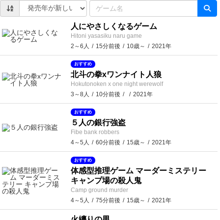
人にやさしくなるゲーム
Hitoni yasasiku naru game
2～6人
15分前後
10歳～
2021年
おすすめ
北斗の拳xワンナイト人狼
Hokutonoken x one night werewolf
3～8人
10分前後
2021年
おすすめ
５人の銀行強盗
Fibe bank robbers
4～5人
60分前後
15歳～
2021年
おすすめ
体感型推理ゲーム マーダーミステリー
キャンプ場の殺人鬼
Camp ground murder
4～5人
75分前後
15歳～
2021年
火纏りの男