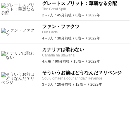
グレートスプリット：華麗なる分配
The Great Split
2～7人
45分前後
8歳～
2022年
ファン・ファクツ
Fun Facts
4～8人
30分前後
8歳～
2022年
カナリアは歌わない
Canaria ha utawanai
4人用
90分前後
15歳～
2022年
そういうお前はどうなんだ？リベンジ
Souiu omaeha dounannda? Revenge
3～6人
20分前後
12歳～
2022年
おすすめ
想いは満天の星に
With in the Starry Star
6～7人
180分前後
15歳～
2022年
廃城の錬金術師
Bane of the Masters' existance