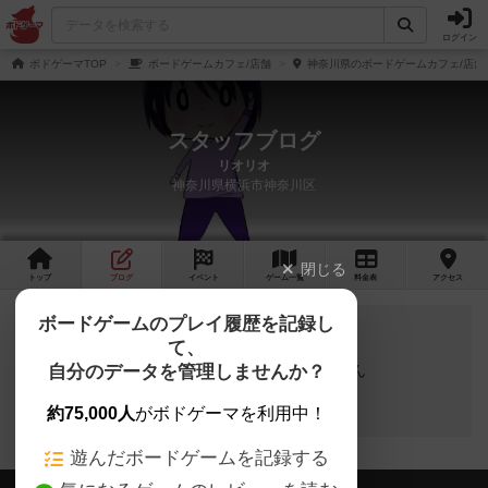
ログイン
ボドゲーマTOP
ボードゲームカフェ/店舗
神奈川県のボードゲームカフェ/店舗
スタッフブログ
リオリオ
神奈川県横浜市神奈川区
閉じる
トップ
ブログ
イベント
ゲーム
一覧
料金
表
アクセス
ボードゲームのプレイ履歴を記録し
て、
自分のデータを管理しませんか？
スタッフブログの投稿はありません
約75,000人
がボドゲーマを利用中！
遊んだボードゲームを記録する