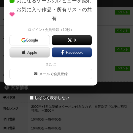
気になるゲームのレビューを読む
最新のお知らせ
お気に入り作品・所有リストの共
【横浜】ボードゲームトーナメント会
イベント
有
2024年9月3日 20時35分の投稿
ログイン / 会員登録（10秒）
【横浜】長月ボードゲーム会‼️
イベント
2024年9月3日 20時32分の投稿
Google
X
【横浜】長月ボードゲーム会‼️
イベント
Apple
Facebook
2024年9月3日 20時21分の投稿
または
【横浜】長月ボードゲーム会
イベント
メールで会員登録
2024年9月3日 20時08分の投稿
営業情報
しばらく表示しない
平均予算
平均2000円前後
2000円※8月は謎解きクーポン付きなので、回答次第では更に割引
料金レンジ
可能。～3500円
平日営業
10時00分～09時00分
休日営業
10時00分～09時00分