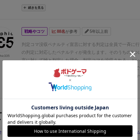
く複数回プレイも疲れないので
初見の人とプレイする場合は
続きを見る
レイすることをお勧めします。
ルールのシステム上嘘が必ず
ほど必要になってきます。
嘘が苦手な人でも、数字を宣言す
人狼とかが苦手だし...
って言うような人でも全然苦しくない
戦略やコツ
88名
が参考
5年以上前
めますので安心して大丈夫と思います。
宣言した倍の数字で
とが出来たり、止まったマスによっては+３マス進めたりと
判定コマ没収ペナルティ
宣言に対する判定は全員で一斉に行
素もあればただただ独走されてしまうシステムもあります。
の判定に対応したペナルティが発生します。
そのうちの1つ
hic335
ても気に入ったのは、
内容物がとてもかわいいです！
トーク
言に対して嘘と判定した場合、判定コマを没収される』とい
類もしっかりしており、駒もかわいいしボードの裏は
ストー
があり、こうなるとそのプレイヤーはしばらく判定に参加で
風に書かれていたりと、細かいところまで工夫されています
嘘を通しやすい状況になっていきます。
その宣言は嘘か真か
いる際は、
ピノキオの鼻がどんどん伸びていく様はとても可
持ちコマ7つのうちランダムで3つ選び宣言に使用、選ばなか
続きを見る
い写真を撮りたくなっちゃいます。
総評として、
プレイ時間
ち1つは左隣のプレイヤーに渡します。このコマの数字を宣
戦で運もほとんど必要のないすごろく勝負。
子どもでも大人
ら、それは嘘ということです。
これが1つの判断基準となる
所でも楽しめるシステムで軽量級の心理ゲームとして
とても
の左隣のプレイヤーはこのシステムをブラフとして利用し、
てる人が購入した商品
す。兎に角プレイしている絵が重量級とは違う可愛さがあり
撹乱させることもできます。
宣言者×判定者のみならず、判
ます。笑
一つだけ説明書には書いていなく、処理に困った部
判定コマ没収を狙い騙し合う、全方位の騙し合いをお楽しみ
た。
判定トークンの回収方法が2パターンありますが、その
残り1点
ない状況が、
※全てのプレイヤーの判定トークンが無くなる