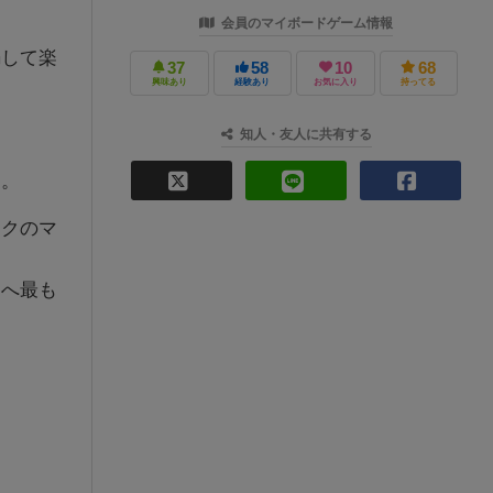
会員のマイボードゲーム情報
騙して楽
37
58
10
68
興味あり
経験あり
お気に入り
持ってる
知人・友人に共有する
た。
ークのマ
スへ最も