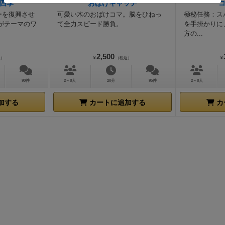
四季
おばけキャッチ
公式さんに直接確認した回答では、全員手元に無くなった場
ーを復興させ
可愛い木のおばけコマ。脳をひねっ
極秘任務：ス
員の判定トークンは手
元に戻すということでした。
説明書に
がテーマのワ
て全力スピード勝負。
を手掛かりに
いない状況でしたが、度々発生する状況でしたので
ルールを
方の...
えてしまっているのかな？と思ったのですが、
特に間違って
2,500
なかったみたいです。
込）
¥
（税込）
¥
90件
2～8人
20分
95件
2～8人
加する
カートに追加する
カ