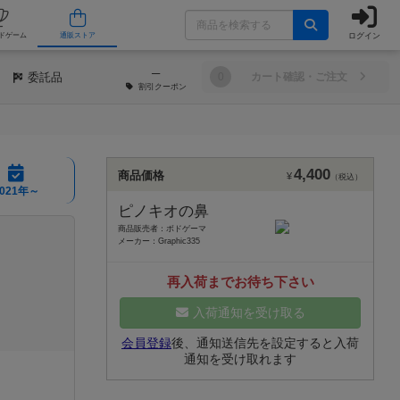
ログイン
/店舗
人気ボードゲーム
通販ストア
─
委託品
0
カート確認・ご注文
割引
クーポン
4,400
商品価格
¥
（税込）
2021年～
ピノキオの鼻
商品販売者：ボドゲーマ
メーカー：Graphic335
再入荷までお待ち下さい
入荷通知を受け取る
会員登録
後、通知送信先を設定すると入荷
通知を受け取れます
。