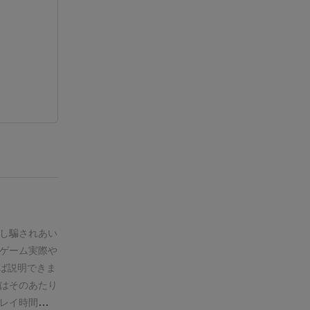
し騙されあい
ゲーム
実際や
ば説明できま
はそのあたり
レイ時間も短