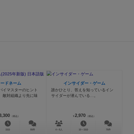
コードネーム
インサイダー・ゲーム
パイマスターのヒント
誰かひとり、答えを知っているイン
、敵対組織より先に味
サイダーが潜んでいる…。
3,300
2,970
（税込）
¥
（税込）
15分
80件
4～8人
10～15分
76件