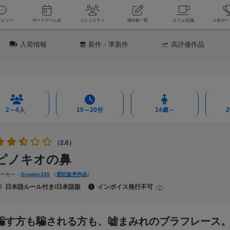
新着レビュー
ボードゲーム会
コミュニティ
掲示板一覧
カフェ
入荷情報
新作
・準新作
高評価
作品
2～4人
10～20分
14歳～
（2.6）
ピノキオの鼻
メーカー：
Graphic335
（
委託販売作品
）
日本語ルール付き/日本語版
インボイス発行不可
（
?
）
騙す方も騙される方も、嘘まみれのブラフレース