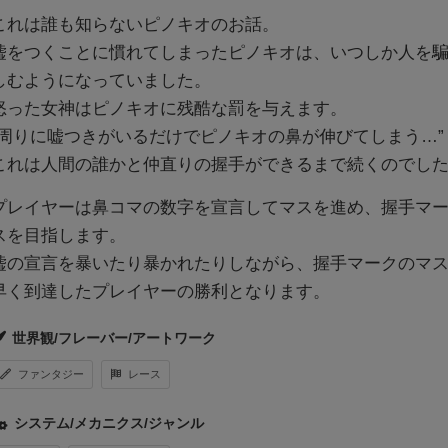
これは誰も知らないピノキオのお話。
嘘をつくことに慣れてしまったピノキオは、いつしか人を
しむようになっていました。
怒った女神はピノキオに残酷な罰を与えます。
“周りに嘘つきがいるだけでピノキオの鼻が伸びてしまう…”
これは人間の誰かと仲直りの握手ができるまで続くのでし
プレイヤーは鼻コマの数字を宣言してマスを進め、握手マ
スを目指します。
嘘の宣言を暴いたり暴かれたりしながら、握手マークのマ
早く到達したプレイヤーの勝利となります。
世界観/フレーバー/アートワーク
ファンタジー
レース
システム/メカニクス/ジャンル