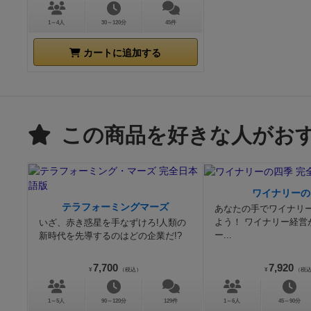
1～4人
30～120分
45件
カートに追加する
この商品を好きな人がお
ワイナリーの
テラフォーミングマーズ
あなたの手でワイナリ
よう！ ワイナリー経営
いざ、赤き惑星を手なずけろ!人類の
ー...
新時代を先導するのはどの企業だ!?
7,700
7,920
¥
（税込）
¥
（税
1～5人
90～120分
129件
1～6人
45～90分