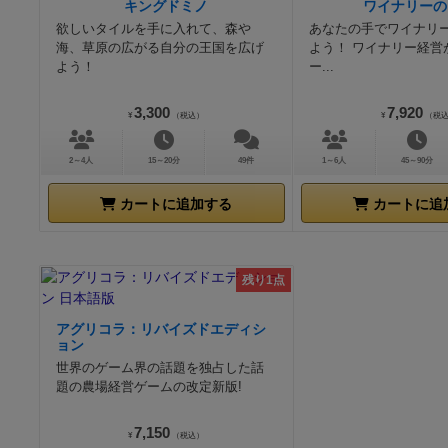
キングドミノ
ワイナリーの
欲しいタイルを手に入れて、森や
あなたの手でワイナリ
海、草原の広がる自分の王国を広げ
よう！ ワイナリー経営
よう！
ー...
3,300
7,920
¥
（税込）
¥
（税
2～4人
15～20分
49件
1～6人
45～90分
カートに追加する
カートに追
残り1点
アグリコラ：リバイズドエディシ
ョン
世界のゲーム界の話題を独占した話
題の農場経営ゲームの改定新版!
7,150
¥
（税込）