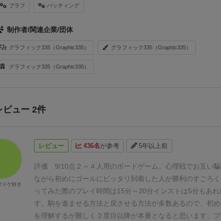
ブラフ
バッティング
制作者/関連企業/団体
グラフィック335（Graphic335）
グラフィック335（Graphic335）
グラフィック335（Graphic335）
レビュー 2件
レビュー
436名
が参考
5年以上前
評価 9/10点
２～４人用のボードゲーム。
心理戦でお互い騙
ながら初めにゴールにピッタリ到着した人が勝利のすごろく
ボドゲ好き
ってみた際のプレイ時間は15分～20分
インストは5分もあれ
す。
駒を進ませる方法と戻させる方法が多数あるので、初め
を理解するが難しく
２度目以降が本番となると思います。プ