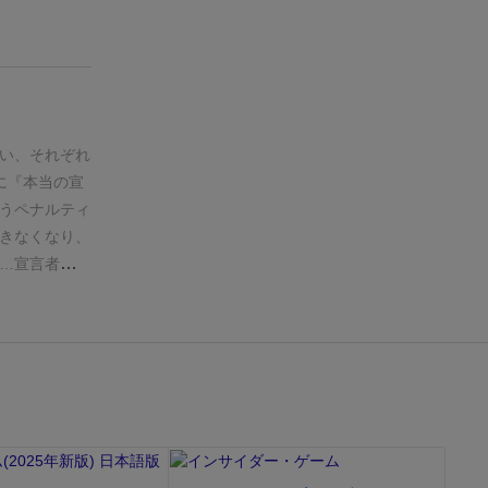
最低２回はプ
と言っていい
るだけなので
心理戦が楽し
駒を進めるこ
逆転できる要
い、それぞれ
笑
個人的にと
に『本当の宣
ン類やボード
うペナルティ
リーが紙芝居
きなくなり、
。
プレイして
…
宣言者は手
愛くてついつ
った4つのう
も短く、心理
言していた
でもどんな場
ため、宣言者
オススメで
他の判定者を
気に入ってい
定者同士でも
分がありまし
ください。
パターンには
パターンです