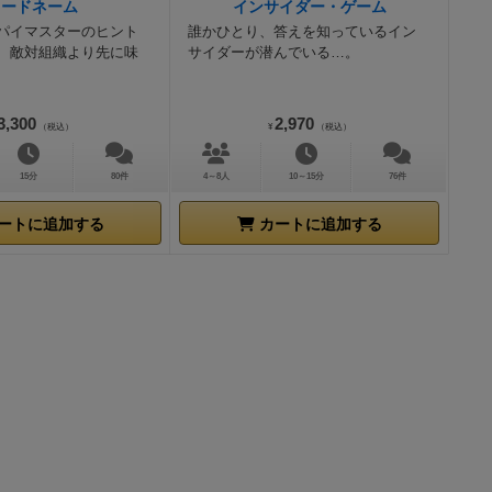
コードネーム
インサイダー・ゲーム
合はすぐに全
パイマスターのヒント
誰かひとり、答えを知っているイン
は記載されて
、敵対組織より先に味
サイダーが潜んでいる…。
どこかで間違
いるわけじゃ
3,300
2,970
（税込）
¥
（税込）
15分
80件
4～8人
10～15分
76件
ートに追加する
カートに追加する