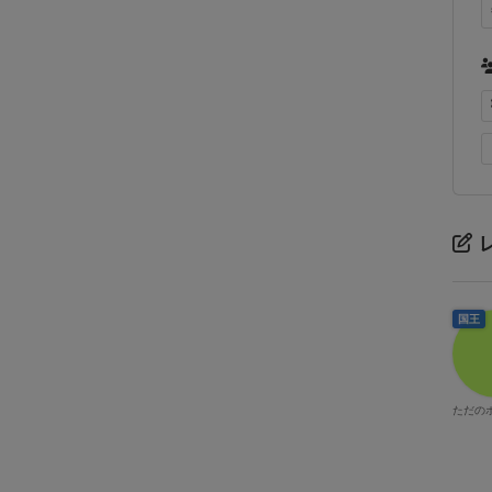
国王
ただの