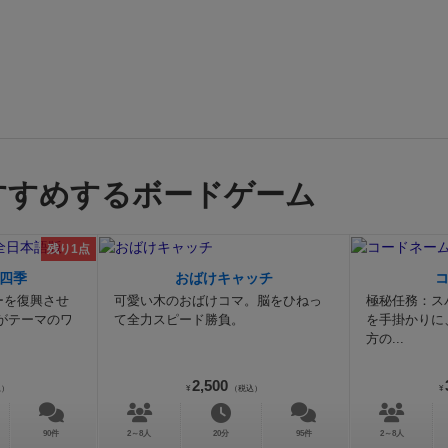
すすめするボードゲーム
残り1点
四季
おばけキャッチ
ーを復興させ
可愛い木のおばけコマ。脳をひねっ
極秘任務：ス
がテーマのワ
て全力スピード勝負。
を手掛かりに
方の...
2,500
込）
¥
（税込）
¥
90件
2～8人
20分
95件
2～8人