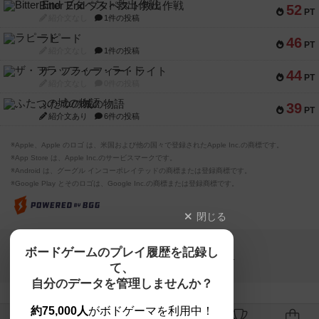
Bitter End ブタペスト救出作戦
52
PT
紹介文なし
1件の投稿
ラピード
46
PT
紹介文なし
1件の投稿
ザ・フラッフィー・ライト
44
PT
紹介文なし
0件の投稿
ふたつの城の物語
39
PT
紹介文あり
6件の投稿
※Apple、Apple のロゴ は、米国および他の国々で登録されたApple Inc.の商標です。
※App Store は、Apple Inc.のサービスマークです。
※Android は、グーグル インコーポレイテッドの商標または登録商標です。
※Google Play とそのロゴは、Google Inc.の商標または登録商標です。
閉じる
Copyright (c)
ボードゲームのプレイ履歴を記録し
【ボドゲーマ】ボードゲームの総合情報サイト
て、
All rights reserved.
自分のデータを管理しませんか？
約75,000人
がボドゲーマを利用中！