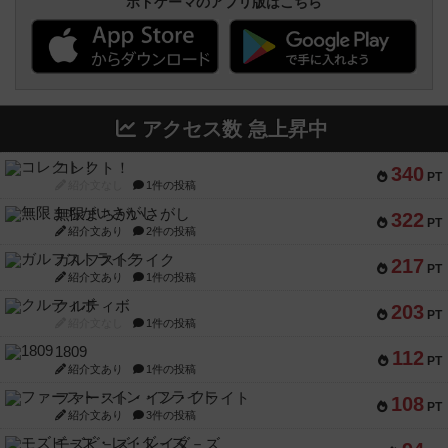
ボドゲーマのアプリ版はこちら
アクセス数 急上昇中
コレクト！
340
PT
紹介文なし
1件の投稿
無限まちがいさがし
322
PT
紹介文あり
2件の投稿
ガルフストライク
217
PT
紹介文あり
1件の投稿
クルティボ
203
PT
紹介文なし
1件の投稿
1809
112
PT
紹介文あり
1件の投稿
ファースト・イン・フライト
108
PT
紹介文あり
3件の投稿
モズビ－ズ・レイダ－ズ