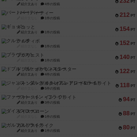
232
PT
紹介文あり
4件の投稿
バー！パーティー
212
PT
紹介文なし
1件の投稿
ギョッと
154
PT
紹介文あり
1件の投稿
クルティボ
152
PT
紹介文なし
1件の投稿
ブラヴェスト
140
PT
紹介文なし
1件の投稿
ドブル：ポケットモンスター
122
PT
紹介文あり
4件の投稿
ジャンヌ・ダルク-オルレアン ドロー＆ライト
118
PT
紹介文なし
5件の投稿
ファースト・イン・フライト
94
PT
紹介文あり
3件の投稿
ダイススローン
88
PT
紹介文なし
1件の投稿
ガルフストライク
80
PT
紹介文あり
1件の投稿