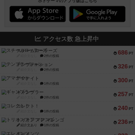
ボドゲーマのアプリ版はこちら
アクセス数 急上昇中
スチームローラーズ
686
PT
紹介文なし
2件の投稿
テンプテーション
326
PT
紹介文なし
2件の投稿
アマナイト
300
PT
紹介文なし
1件の投稿
ギャンブラー
257
PT
紹介文なし
2件の投稿
コレクト！
240
PT
紹介文なし
1件の投稿
トリオンフ ア マレンゴ
236
PT
紹介文あり
1件の投稿
エレメンツ