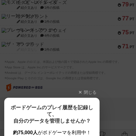
モズビ－ズ・レイダ－ズ
79
PT
紹介文あり
1件の投稿
リー対グラント
77
PT
紹介文あり
1件の投稿
ブレーキング・アウェイ
75
PT
紹介文あり
4件の投稿
ザ・フラッド
71
PT
紹介文なし
1件の投稿
※Apple、Apple のロゴ は、米国および他の国々で登録されたApple Inc.の商標です。
※App Store は、Apple Inc.のサービスマークです。
※Android は、グーグル インコーポレイテッドの商標または登録商標です。
※Google Play とそのロゴは、Google Inc.の商標または登録商標です。
閉じる
Copyright (c)
ボードゲームのプレイ履歴を記録し
【ボドゲーマ】ボードゲームの総合情報サイト
て、
All rights reserved.
自分のデータを管理しませんか？
約75,000人
がボドゲーマを利用中！