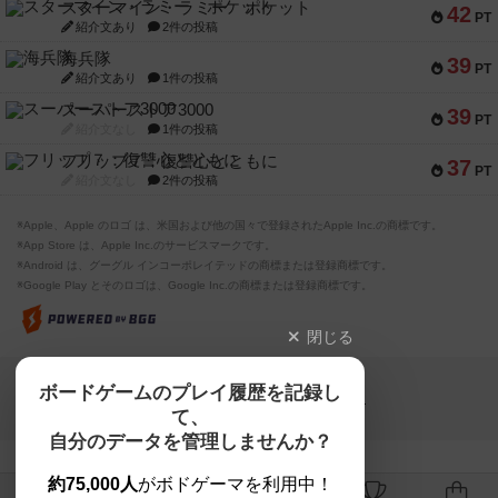
スターマイン・ラミー ポケット
42
PT
紹介文あり
2件の投稿
海兵隊
39
PT
紹介文あり
1件の投稿
スーパーストア3000
39
PT
紹介文なし
1件の投稿
フリップ７：復讐心とともに
37
PT
紹介文なし
2件の投稿
※Apple、Apple のロゴ は、米国および他の国々で登録されたApple Inc.の商標です。
※App Store は、Apple Inc.のサービスマークです。
※Android は、グーグル インコーポレイテッドの商標または登録商標です。
※Google Play とそのロゴは、Google Inc.の商標または登録商標です。
閉じる
Copyright (c)
ボードゲームのプレイ履歴を記録し
【ボドゲーマ】ボードゲームの総合情報サイト
て、
All rights reserved.
自分のデータを管理しませんか？
約75,000人
がボドゲーマを利用中！