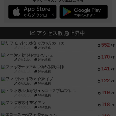
ボドゲーマのアプリ版はこちら
アクセス数 急上昇中
リワイルド：サウスアメリカ
552
PT
紹介文なし
2件の投稿
マーケットフレッシュ
170
PT
紹介文あり
1件の投稿
ファイアー・ブルズ / 火牛陣
141
PT
紹介文なし
1件の投稿
ワン・トゥ・ファイブ
122
PT
紹介文あり
1件の投稿
トランスオリエント・エクスプレス
119
PT
紹介文なし
1件の投稿
フラットアイアン
118
PT
紹介文なし
2件の投稿
エコーズ・オブ・タイム