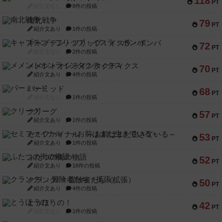
118
PT
紹介文なし
8件の投稿
南北戦争
79
PT
紹介文あり
1件の投稿
キャプテン・フリップ：イスラ・ボンバ
72
PT
紹介文なし
2件の投稿
メメントオンラインタクティクス
70
PT
紹介文あり
4件の投稿
パーミッド
68
PT
紹介文なし
1件の投稿
クリーグ
57
PT
紹介文あり
1件の投稿
セミファイナル ～お前はまだ生きている～
53
PT
紹介文あり
1件の投稿
ふたつの街の物語
52
PT
紹介文あり
18件の投稿
クランク! ：冒険者たち（拡張）
50
PT
紹介文あり
4件の投稿
とうほうの！
42
PT
紹介文なし
1件の投稿