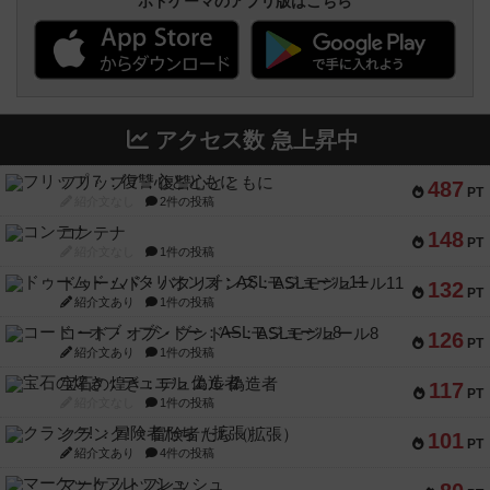
ボドゲーマのアプリ版はこちら
アクセス数 急上昇中
フリップ７：復讐心とともに
487
PT
紹介文なし
2件の投稿
コンテナ
148
PT
紹介文なし
1件の投稿
ドゥームド・バタリオンズ：ASLモジュール11
132
PT
紹介文あり
1件の投稿
コード・オブ・ブシドー：ASLモジュール8
126
PT
紹介文あり
1件の投稿
宝石の煌き：デュエル 偽造者
117
PT
紹介文なし
1件の投稿
クランク! ：冒険者たち（拡張）
101
PT
紹介文あり
4件の投稿
マーケットフレッシュ