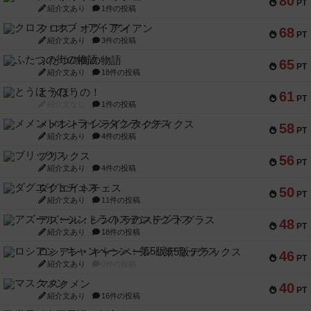
80
PT
紹介文あり
1件の投稿
クロス・オブ・アイアン
68
PT
紹介文あり
3件の投稿
ふたつの街の物語
65
PT
紹介文あり
18件の投稿
とうほうの！
61
PT
紹介文なし
1件の投稿
メメントオンラインタクティクス
58
PT
紹介文あり
4件の投稿
ブリックス
56
PT
紹介文あり
4件の投稿
ダグエイトチェス
50
PT
紹介文あり
11件の投稿
アズール：シントラのステンドグラス
48
PT
紹介文あり
18件の投稿
ロシアン・キャンペーン：第5版デラックス
46
PT
紹介文あり
0件の投稿
マスクメン
40
PT
紹介文あり
16件の投稿