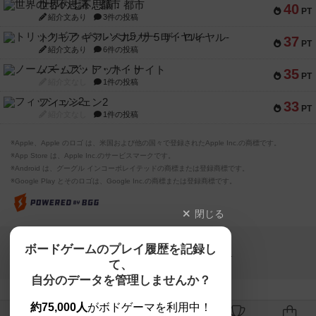
世界の七不思議：都市
40
PT
紹介文あり
3件の投稿
トリックギア - ペルソナ5 ザ・ロイヤル-
37
PT
紹介文あり
6件の投稿
ノームズ・アット・ナイト
35
PT
紹介文なし
1件の投稿
フィッシェン2
33
PT
紹介文なし
1件の投稿
※Apple、Apple のロゴ は、米国および他の国々で登録されたApple Inc.の商標です。
※App Store は、Apple Inc.のサービスマークです。
※Android は、グーグル インコーポレイテッドの商標または登録商標です。
※Google Play とそのロゴは、Google Inc.の商標または登録商標です。
閉じる
Copyright (c)
ボードゲームのプレイ履歴を記録し
【ボドゲーマ】ボードゲームの総合情報サイト
て、
All rights reserved.
自分のデータを管理しませんか？
約75,000人
がボドゲーマを利用中！