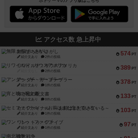
ボドゲーマのアプリ版はこちら
アクセス数 急上昇中
無限まちがいさがし
574
PT
紹介文あり
2件の投稿
リワイルド：サウスアメリカ
389
PT
紹介文なし
2件の投稿
アンダー・ザ・テーブラー
378
PT
紹介文あり
1件の投稿
宵と暁の呪文書
133
PT
紹介文あり
8件の投稿
セミファイナル ～お前はまだ生きている～
103
PT
紹介文あり
1件の投稿
ワン・トゥ・ファイブ
97
PT
紹介文あり
1件の投稿
南北戦争