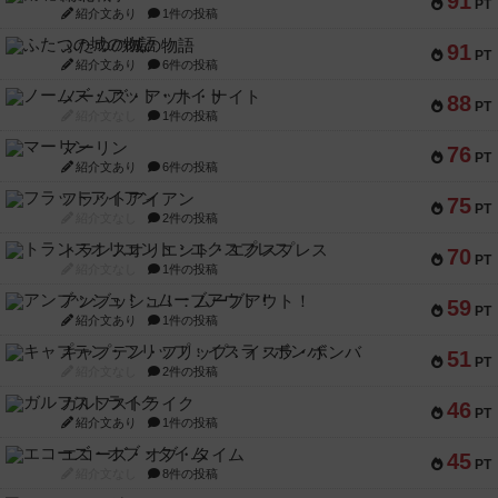
91
PT
紹介文あり
1件の投稿
ふたつの城の物語
91
PT
紹介文あり
6件の投稿
ノームズ・アット・ナイト
88
PT
紹介文なし
1件の投稿
マーリン
76
PT
紹介文あり
6件の投稿
フラットアイアン
75
PT
紹介文なし
2件の投稿
トランスオリエント・エクスプレス
70
PT
紹介文なし
1件の投稿
アンブッシュ！：ムーブアウト！
59
PT
紹介文あり
1件の投稿
キャプテン・フリップ：イスラ・ボンバ
51
PT
紹介文なし
2件の投稿
ガルフストライク
46
PT
紹介文あり
1件の投稿
エコーズ・オブ・タイム
45
PT
紹介文なし
8件の投稿