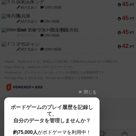
スカルキング
45
PT
紹介文あり
12件の投稿
海兵隊
45
PT
紹介文あり
1件の投稿
Bitter End ブタペスト救出作戦
45
PT
紹介文なし
1件の投稿
ドコジャン
42
PT
紹介文あり
10件の投稿
※Apple、Apple のロゴ は、米国および他の国々で登録されたApple Inc.の商標です。
※App Store は、Apple Inc.のサービスマークです。
※Android は、グーグル インコーポレイテッドの商標または登録商標です。
※Google Play とそのロゴは、Google Inc.の商標または登録商標です。
閉じる
Copyright (c)
ボードゲームのプレイ履歴を記録し
【ボドゲーマ】ボードゲームの総合情報サイト
て、
All rights reserved.
自分のデータを管理しませんか？
約75,000人
がボドゲーマを利用中！