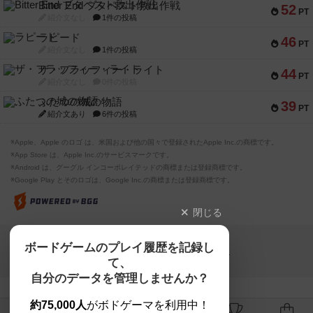
Bitter End ブタペスト救出作戦
52
PT
紹介文なし
1件の投稿
ラピード
46
PT
紹介文なし
1件の投稿
ザ・フラッフィー・ライト
44
PT
紹介文なし
0件の投稿
ふたつの城の物語
39
PT
紹介文あり
6件の投稿
※Apple、Apple のロゴ は、米国および他の国々で登録されたApple Inc.の商標です。
※App Store は、Apple Inc.のサービスマークです。
※Android は、グーグル インコーポレイテッドの商標または登録商標です。
※Google Play とそのロゴは、Google Inc.の商標または登録商標です。
閉じる
Copyright (c)
ボードゲームのプレイ履歴を記録し
【ボドゲーマ】ボードゲームの総合情報サイト
て、
All rights reserved.
自分のデータを管理しませんか？
約75,000人
がボドゲーマを利用中！