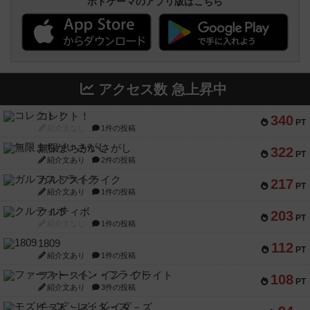
ボドゲーマのアプリ版はこちら
アクセス数 急上昇中
コレクト！
340
PT
紹介文なし
1件の投稿
無限まちがいさがし
322
PT
紹介文あり
2件の投稿
ガルフストライク
217
PT
紹介文あり
1件の投稿
クルティボ
203
PT
紹介文なし
1件の投稿
1809
112
PT
紹介文あり
1件の投稿
ファースト・イン・フライト
108
PT
紹介文あり
3件の投稿
モズビ－ズ・レイダ－ズ