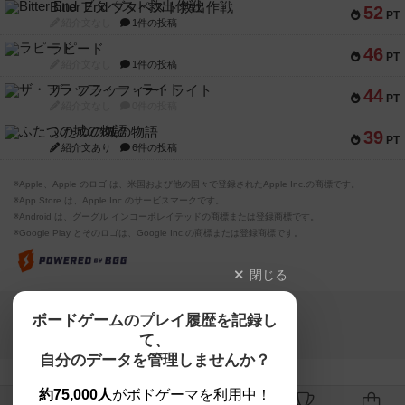
Bitter End ブタペスト救出作戦
52
PT
紹介文なし
1件の投稿
ラピード
46
PT
紹介文なし
1件の投稿
ザ・フラッフィー・ライト
44
PT
紹介文なし
0件の投稿
ふたつの城の物語
39
PT
紹介文あり
6件の投稿
※Apple、Apple のロゴ は、米国および他の国々で登録されたApple Inc.の商標です。
※App Store は、Apple Inc.のサービスマークです。
※Android は、グーグル インコーポレイテッドの商標または登録商標です。
※Google Play とそのロゴは、Google Inc.の商標または登録商標です。
閉じる
Copyright (c)
ボードゲームのプレイ履歴を記録し
【ボドゲーマ】ボードゲームの総合情報サイト
て、
All rights reserved.
自分のデータを管理しませんか？
約75,000人
がボドゲーマを利用中！