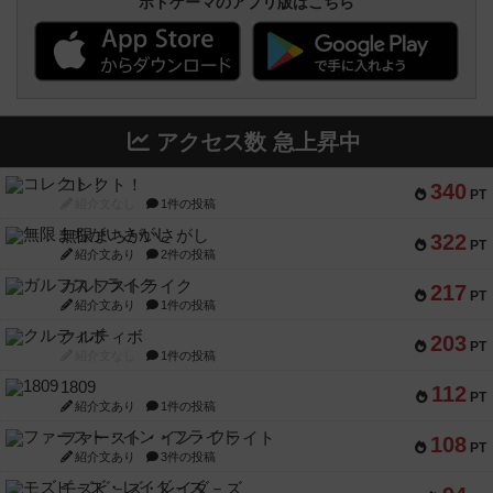
ボドゲーマのアプリ版はこちら
アクセス数 急上昇中
コレクト！
340
PT
紹介文なし
1件の投稿
無限まちがいさがし
322
PT
紹介文あり
2件の投稿
ガルフストライク
217
PT
紹介文あり
1件の投稿
クルティボ
203
PT
紹介文なし
1件の投稿
1809
112
PT
紹介文あり
1件の投稿
ファースト・イン・フライト
108
PT
紹介文あり
3件の投稿
モズビ－ズ・レイダ－ズ