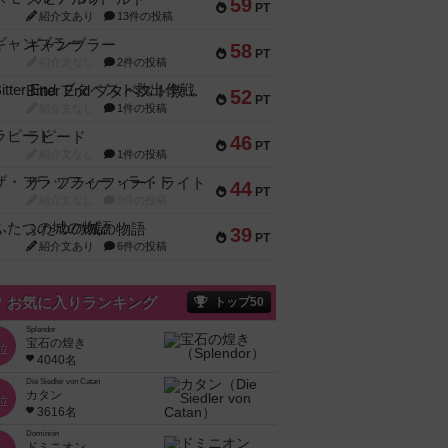
59
PT
紹介文あり
13件の投稿
ギャンブラー
58
PT
紹介文なし
2件の投稿
Bitter End ブタペスト救出作戦
52
PT
紹介文なし
1件の投稿
ラピード
46
PT
紹介文なし
1件の投稿
ザ・フラッフィー・ライト
44
PT
紹介文なし
0件の投稿
ふたつの城の物語
39
PT
紹介文あり
6件の投稿
お気に入りランキング
トップ50
Splendor
宝石の煌き
位
4040名
Die Siedler von Catan
カタン
位
3616名
Dominion
ドミニオン