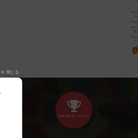
※A
Ap
※Ap
※A
標
※Go
す
閉じる
、
おすすめボードゲーム