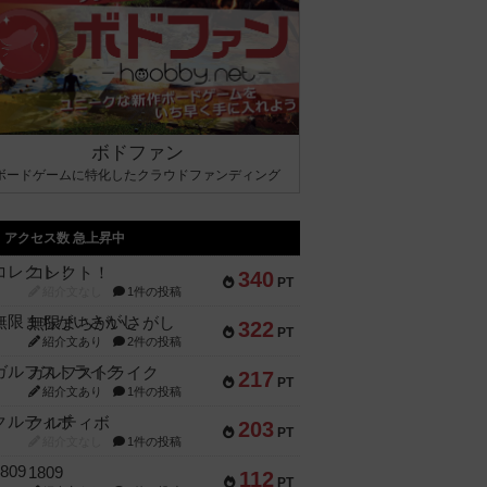
ボドファン
ボードゲームに特化したクラウドファンディング
アクセス数 急上昇中
コレクト！
340
PT
紹介文なし
1件の投稿
無限まちがいさがし
322
PT
紹介文あり
2件の投稿
ガルフストライク
217
PT
紹介文あり
1件の投稿
クルティボ
203
PT
紹介文なし
1件の投稿
1809
112
PT