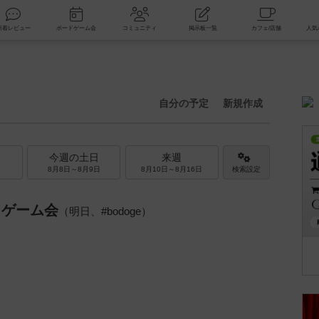
索
新着レビュー
ボードゲーム会
コミュニティ
掲示板一覧
自分の予定
新規作成
今週の土日
来週
8月8日～8月9日
8月10日～8月16日
検索設定
ドゲーム会
（明日、#bodoge）