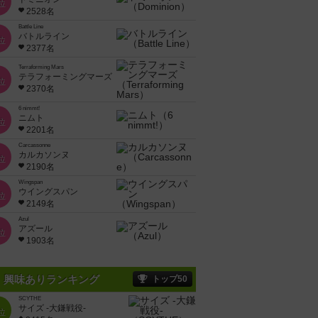
位
2528名
Battle Line
バトルライン
位
2377名
Terraforming Mars
テラフォーミングマーズ
位
2370名
6 nimmt!
ニムト
位
2201名
Carcassonne
カルカソンヌ
位
2190名
Wingspan
ウイングスパン
位
2149名
Azul
アズール
位
1903名
興味ありランキング
トップ50
SCYTHE
サイズ -大鎌戦役-
位