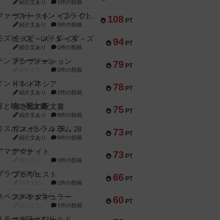
紹介文あり
1件の投稿
ファースト・イン・フライト
108
PT
紹介文あり
3件の投稿
モズビ－ズ・レイダ－ズ
94
PT
紹介文あり
1件の投稿
テンプテーション
79
PT
紹介文なし
2件の投稿
インドネシア
78
PT
紹介文あり
2件の投稿
宵と暁の呪文書
75
PT
紹介文あり
8件の投稿
リスボン・トラム 28
73
PT
紹介文あり
9件の投稿
アマナイト
73
PT
紹介文なし
1件の投稿
ブラヴェスト
66
PT
紹介文なし
1件の投稿
スペクタキュラー
60
PT
紹介文なし
1件の投稿
スモールワールド