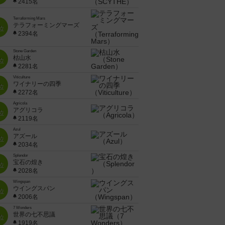
2415名
Terraforming Mars
テラフォーミングマーズ
位
2394名
Stone Garden
枯山水
位
2281名
Viticulture
ワイナリーの四季
位
2272名
Agricola
アグリコラ
位
2119名
Azul
アズール
位
2034名
Splendor
宝石の煌き
位
2028名
Wingspan
ウイングスパン
位
2006名
7 Wonders
世界の七不思議
位
1919名