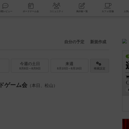
索
新着レビュー
ボードゲーム会
コミュニティ
掲示板一覧
自分の予定
新規作成
今週の土日
来週
8月8日～8月9日
8月10日～8月16日
検索設定
ドゲーム会
（本日、松山）