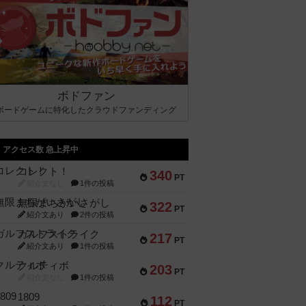
ボドファン
ボードゲームに特化したクラウドファンディング
アクセス数 急上昇中
コレクト！
340
PT
紹介文なし
1件の投稿
無限まちがいさがし
322
PT
紹介文あり
2件の投稿
ガルフストライク
217
PT
紹介文あり
1件の投稿
クルティボ
203
PT
紹介文なし
1件の投稿
1809
112
PT