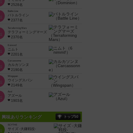
位
2528名
Battle Line
バトルライン
位
2377名
Terraforming Mars
テラフォーミングマーズ
位
2370名
6 nimmt!
ニムト
位
2201名
Carcassonne
カルカソンヌ
位
2190名
Wingspan
ウイングスパン
位
2149名
Azul
アズール
位
1903名
興味ありランキング
トップ50
SCYTHE
サイズ -大鎌戦役-
位