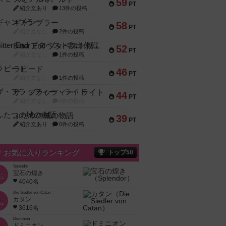
59
PT
紹介文あり
13件の投稿
ギャンブラー
58
PT
紹介文なし
2件の投稿
Bitter End ブタペスト救出作戦
52
PT
紹介文なし
1件の投稿
ラピード
46
PT
紹介文なし
1件の投稿
ザ・フラッフィー・ライト
44
PT
紹介文なし
0件の投稿
ふたつの城の物語
39
PT
紹介文あり
6件の投稿
お気に入りランキング
トップ50
Splendor
宝石の煌き
位
4040名
Die Siedler von Catan
カタン
位
3616名
Dominion
ドミニオン