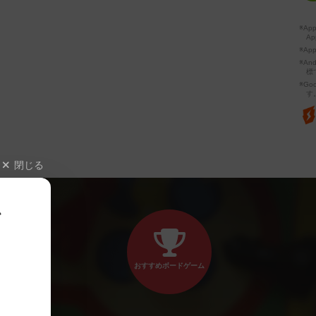
※A
Ap
※Ap
※A
標
※Go
す
閉じる
、
おすすめボードゲーム