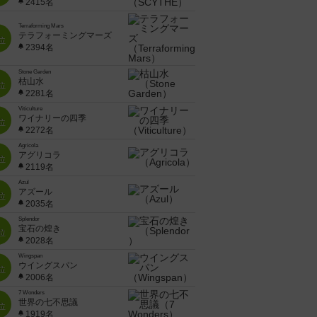
2415名
Terraforming Mars
テラフォーミングマーズ
位
2394名
Stone Garden
枯山水
位
2281名
Viticulture
ワイナリーの四季
位
2272名
Agricola
アグリコラ
位
2119名
Azul
アズール
位
2035名
Splendor
宝石の煌き
位
2028名
Wingspan
ウイングスパン
位
2006名
7 Wonders
世界の七不思議
位
1919名