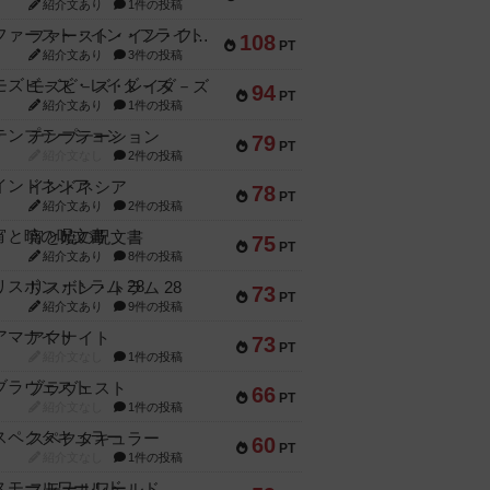
紹介文あり
1件の投稿
ファースト・イン・フライト
108
PT
紹介文あり
3件の投稿
モズビ－ズ・レイダ－ズ
94
PT
紹介文あり
1件の投稿
テンプテーション
79
PT
紹介文なし
2件の投稿
インドネシア
78
PT
紹介文あり
2件の投稿
宵と暁の呪文書
75
PT
紹介文あり
8件の投稿
リスボン・トラム 28
73
PT
紹介文あり
9件の投稿
アマナイト
73
PT
紹介文なし
1件の投稿
ブラヴェスト
66
PT
紹介文なし
1件の投稿
スペクタキュラー
60
PT
紹介文なし
1件の投稿
スモールワールド