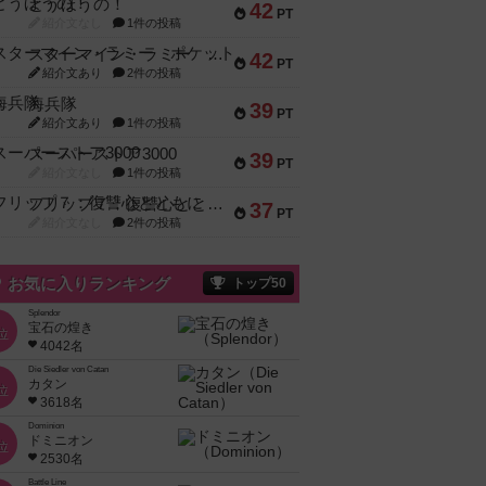
とうほうの！
42
PT
紹介文なし
1件の投稿
スターマイン・ラミー ポケット
42
PT
紹介文あり
2件の投稿
海兵隊
39
PT
紹介文あり
1件の投稿
スーパーストア3000
39
PT
紹介文なし
1件の投稿
フリップ７：復讐心とともに
37
PT
紹介文なし
2件の投稿
お気に入りランキング
トップ50
Splendor
宝石の煌き
位
4042名
Die Siedler von Catan
カタン
位
3618名
Dominion
ドミニオン
位
2530名
Battle Line