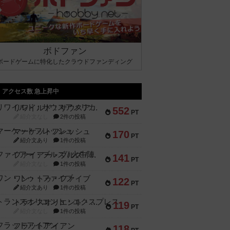
ボドファン
ボードゲームに特化したクラウドファンディング
アクセス数 急上昇中
リワイルド：サウスアメリカ
552
PT
紹介文なし
2件の投稿
マーケットフレッシュ
170
PT
紹介文あり
1件の投稿
ファイアー・ブルズ / 火牛陣
141
PT
紹介文なし
1件の投稿
ワン・トゥ・ファイブ
122
PT
紹介文あり
1件の投稿
トランスオリエント・エクスプレス
119
PT
紹介文なし
1件の投稿
フラットアイアン
118