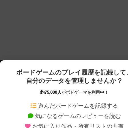
ボードゲームのプレイ履歴を記録して
自分のデータを管理しませんか？
約75,000人
がボドゲーマを利用中！
ボドゲーマTOP
ボードゲーム通販
遊んだボードゲームを記録する
気になるゲームのレビューを読む
ボードゲームを検索する
新作・再入荷情報
お気に入り作品・所有リストの共有
ボードゲームの新着レビュー
定番ボードゲームの通販