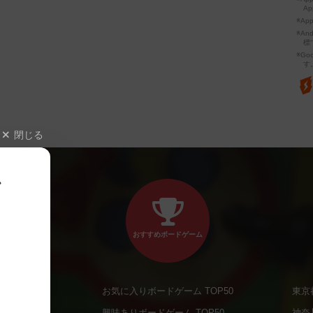
Ap
※Ap
※A
標
※Go
す
閉じる
、
おすすめボードゲーム
お気に入りボードゲーム TOP50
東京
商品
興味ありボードゲーム TOP50
神奈