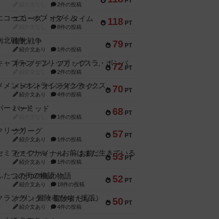
PT
紹介文なし
2件の投稿
エコーズ・オブ・タイム
118
PT
紹介文なし
8件の投稿
南北戦争
79
PT
紹介文あり
1件の投稿
キャプテン・フリップ：イスラ・ボンバ
72
PT
紹介文なし
2件の投稿
メメントオンラインタクティクス
70
PT
紹介文あり
4件の投稿
パーミッド
68
PT
紹介文なし
1件の投稿
クリーグ
57
PT
紹介文あり
1件の投稿
セミファイナル ～お前はまだ生きている～
53
PT
紹介文あり
1件の投稿
ふたつの街の物語
52
PT
紹介文あり
18件の投稿
クランク! ：冒険者たち（拡張）
50
PT
紹介文あり
4件の投稿