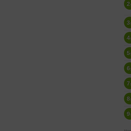
2
3
4
5
6
7
8
9
※A