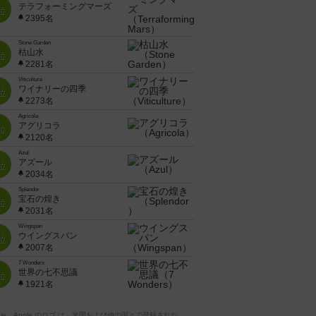
テラフォーミングマーズ
位
2395名
Stone Garden
枯山水
位
2281名
Viticulture
ワイナリーの四季
位
2273名
Agricola
アグリコラ
位
2120名
Azul
アズール
位
2034名
Splendor
宝石の煌き
位
2031名
Wingspan
ウイングスパン
位
2007名
7 Wonders
世界の七不思議
位
1921名
pple、Apple のロゴ は、米国および他の国々で登録された