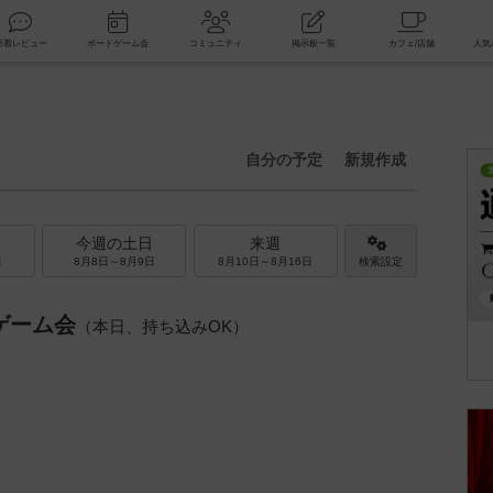
索
新着レビュー
ボードゲーム会
コミュニティ
掲示板一覧
自分の予定
新規作成
今週の土日
来週
日
8月8日～8月9日
8月10日～8月16日
検索設定
ゲーム会
（本日、持ち込みOK）