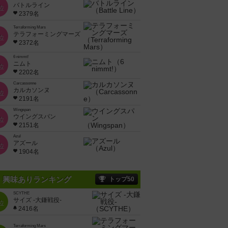
バトルライン
位
2379名
Terraforming Mars
テラフォーミングマーズ
位
2372名
6 nimmt!
ニムト
位
2202名
Carcassonne
カルカソンヌ
位
2191名
Wingspan
ウイングスパン
位
2151名
Azul
アズール
位
1904名
興味ありランキング
トップ50
SCYTHE
サイズ -大鎌戦役-
位
2416名
Terraforming Mars