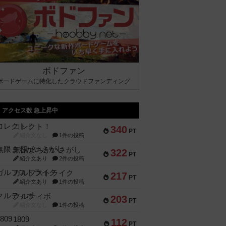
ボドファン
ボードゲームに特化したクラウドファンディング
アクセス数 急上昇中
コレクト！
340
PT
紹介文なし
1件の投稿
無限まちがいさがし
322
PT
紹介文あり
2件の投稿
ガルフストライク
217
PT
紹介文あり
1件の投稿
クルティボ
203
PT
紹介文なし
1件の投稿
1809
112
PT