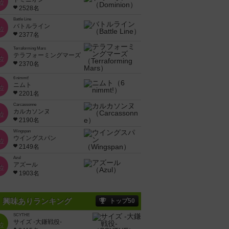
位
2528名
Battle Line
バトルライン
位
2377名
Terraforming Mars
テラフォーミングマーズ
位
2370名
6 nimmt!
ニムト
位
2201名
Carcassonne
カルカソンヌ
位
2190名
Wingspan
ウイングスパン
位
2149名
Azul
アズール
位
1903名
興味ありランキング
トップ50
SCYTHE
サイズ -大鎌戦役-
位