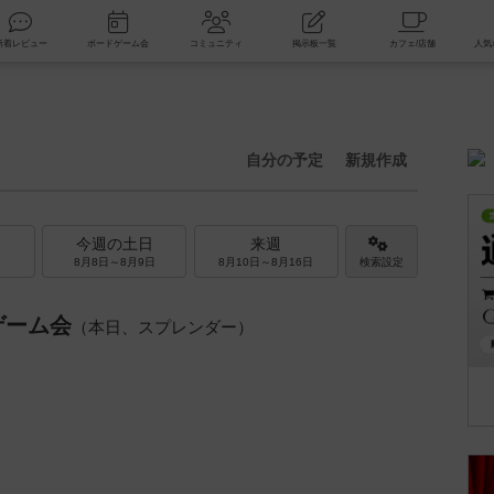
索
新着レビュー
ボードゲーム会
コミュニティ
掲示板一覧
自分の予定
新規作成
今週の土日
来週
8月8日～8月9日
8月10日～8月16日
検索設定
ゲーム会
（本日、スプレンダー）