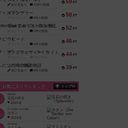
59
PT
紹介文あり
13件の投稿
ギャンブラー
58
PT
紹介文なし
2件の投稿
Bitter End ブタペスト救出作戦
52
PT
紹介文なし
1件の投稿
ラピード
46
PT
紹介文なし
1件の投稿
ザ・フラッフィー・ライト
44
PT
紹介文なし
0件の投稿
ふたつの城の物語
39
PT
紹介文あり
6件の投稿
お気に入りランキング
トップ50
Splendor
宝石の煌き
位
4040名
Die Siedler von Catan
カタン
位
3616名
Dominion
ドミニオン