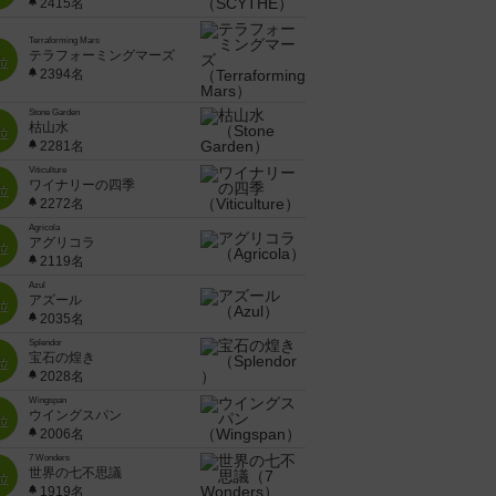
2415名
Terraforming Mars
テラフォーミングマーズ
位
2394名
Stone Garden
枯山水
位
2281名
Viticulture
ワイナリーの四季
位
2272名
Agricola
アグリコラ
位
2119名
Azul
アズール
位
2035名
Splendor
宝石の煌き
位
2028名
Wingspan
ウイングスパン
位
2006名
7 Wonders
世界の七不思議
位
1919名