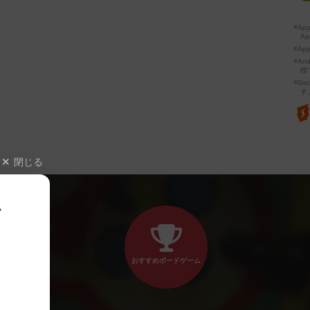
※A
Ap
※Ap
※A
標
※Go
す
閉じる
、
おすすめボードゲーム