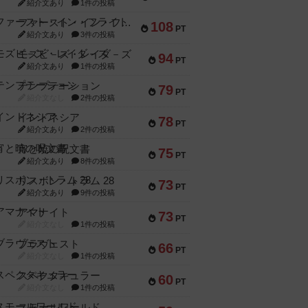
紹介文あり
1件の投稿
ファースト・イン・フライト
108
PT
紹介文あり
3件の投稿
モズビ－ズ・レイダ－ズ
94
PT
紹介文あり
1件の投稿
テンプテーション
79
PT
紹介文なし
2件の投稿
インドネシア
78
PT
紹介文あり
2件の投稿
宵と暁の呪文書
75
PT
紹介文あり
8件の投稿
リスボン・トラム 28
73
PT
紹介文あり
9件の投稿
アマナイト
73
PT
紹介文なし
1件の投稿
ブラヴェスト
66
PT
紹介文なし
1件の投稿
スペクタキュラー
60
PT
紹介文なし
1件の投稿
スモールワールド