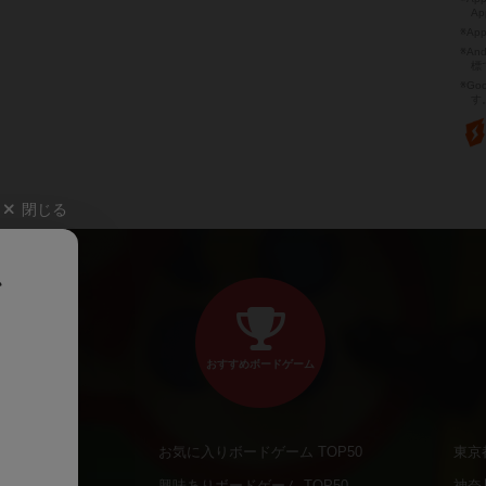
Ap
※Ap
※A
標
※Go
す
閉じる
、
おすすめボードゲーム
お気に入りボードゲーム TOP50
東京
商品
興味ありボードゲーム TOP50
神奈