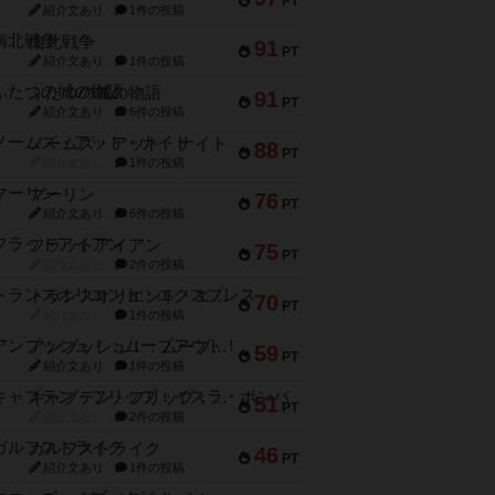
PT
紹介文あり
1件の投稿
南北戦争
91
PT
紹介文あり
1件の投稿
ふたつの城の物語
91
PT
紹介文あり
6件の投稿
ノームズ・アット・ナイト
88
PT
紹介文なし
1件の投稿
マーリン
76
PT
紹介文あり
6件の投稿
フラットアイアン
75
PT
紹介文なし
2件の投稿
トランスオリエント・エクスプレス
70
PT
紹介文なし
1件の投稿
アンブッシュ！：ムーブアウト！
59
PT
紹介文あり
1件の投稿
キャプテン・フリップ：イスラ・ボンバ
51
PT
紹介文なし
2件の投稿
ガルフストライク
46
PT
紹介文あり
1件の投稿