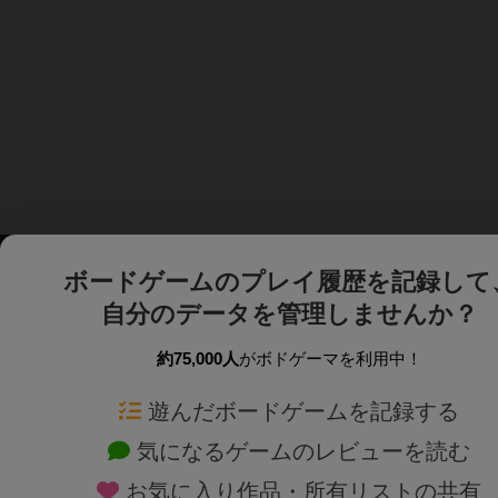
ボードゲームのプレイ履歴を記録して
自分のデータを管理しませんか？
約75,000人
がボドゲーマを利用中！
ボドゲーマTOP
ボードゲーム通販
遊んだボードゲームを記録する
気になるゲームのレビューを読む
ボードゲームを検索する
新作・再入荷情報
お気に入り作品・所有リストの共有
ボードゲームの新着レビュー
定番ボードゲームの通販