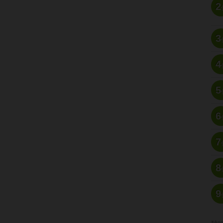
2
3
4
5
6
7
8
9
※A