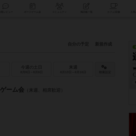
索
新着レビュー
ボードゲーム会
コミュニティ
掲示板一覧
自分の予定
新規作成
今週の土日
来週
8月8日～8月9日
8月10日～8月16日
検索設定
ドゲーム会
（来週、相席歓迎）