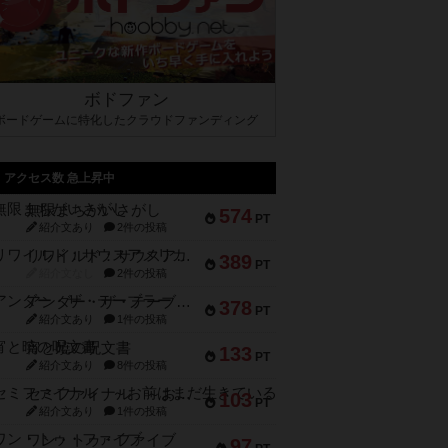
ボドファン
ボードゲームに特化したクラウドファンディング
アクセス数 急上昇中
無限まちがいさがし
574
PT
紹介文あり
2件の投稿
リワイルド：サウスアメリカ
389
PT
紹介文なし
2件の投稿
アンダー・ザ・テーブラー
378
PT
紹介文あり
1件の投稿
宵と暁の呪文書
133
PT
紹介文あり
8件の投稿
セミファイナル ～お前はまだ生きている～
103
PT
紹介文あり
1件の投稿
ワン・トゥ・ファイブ
97