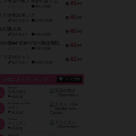
エコーズ・オブ・タイム
45
PT
紹介文なし
8件の投稿
スカルキング
45
PT
紹介文あり
12件の投稿
海兵隊
45
PT
紹介文あり
1件の投稿
Bitter End ブタペスト救出作戦
45
PT
紹介文なし
1件の投稿
ドコジャン
42
PT
紹介文あり
10件の投稿
お気に入りランキング
トップ50
Splendor
宝石の煌き
位
4041名
Die Siedler von Catan
カタン
位
3616名
Dominion
ドミニオン
位
2530名
Battle Line