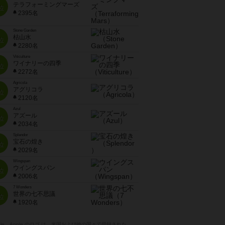
テラフォーミングマーズ
位
2395名
Stone Garden
枯山水
位
2280名
Viticulture
ワイナリーの四季
位
2272名
Agricola
アグリコラ
位
2120名
Azul
アズール
位
2034名
Splendor
宝石の煌き
位
2029名
Wingspan
ウイングスパン
位
2006名
7 Wonders
世界の七不思議
位
1920名
pple、Apple のロゴ は、米国および他の国々で登録された