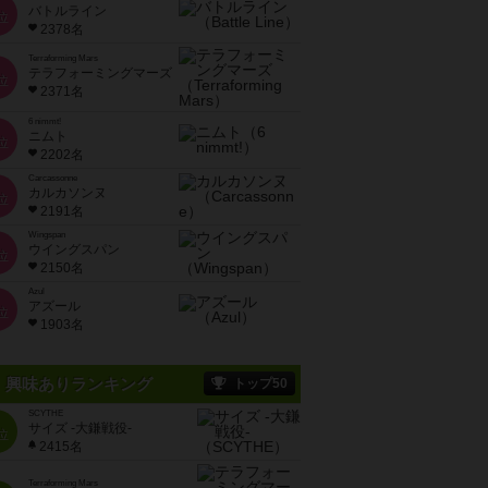
バトルライン
位
2378名
Terraforming Mars
テラフォーミングマーズ
位
2371名
6 nimmt!
ニムト
位
2202名
Carcassonne
カルカソンヌ
位
2191名
Wingspan
ウイングスパン
位
2150名
Azul
アズール
位
1903名
興味ありランキング
トップ50
SCYTHE
サイズ -大鎌戦役-
位
2415名
Terraforming Mars