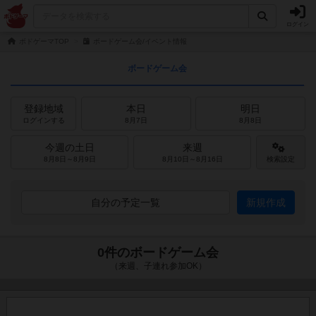
ログイン
ボドゲーマTOP
ボードゲーム会/イベント情報
ボードゲーム会
登録地域
本日
明日
ログインする
8月7日
8月8日
今週の土日
来週
8月8日～8月9日
8月10日～8月16日
検索設定
自分の予定一覧
新規作成
0件のボードゲーム会
（来週、子連れ参加OK）