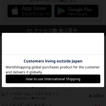
ボドゲーマのアプリ版はこちら
アクセス数 急上昇中
コレクト！
340
PT
紹介文なし
1件の投稿
無限まちがいさがし
322
PT
紹介文あり
2件の投稿
ガルフストライク
217
PT
紹介文あり
1件の投稿
クルティボ
203
PT
紹介文なし
1件の投稿
1809
112
PT
紹介文あり
1件の投稿
ファースト・イン・フライト
108
PT
紹介文あり
3件の投稿
モズビ－ズ・レイダ－ズ