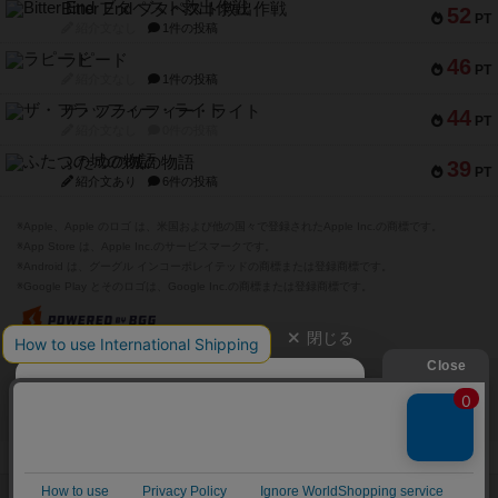
Bitter End ブタペスト救出作戦
52
PT
紹介文なし
1件の投稿
ラピード
46
PT
紹介文なし
1件の投稿
ザ・フラッフィー・ライト
44
PT
紹介文なし
0件の投稿
ふたつの城の物語
39
PT
紹介文あり
6件の投稿
※Apple、Apple のロゴ は、米国および他の国々で登録されたApple Inc.の商標です。
※App Store は、Apple Inc.のサービスマークです。
※Android は、グーグル インコーポレイテッドの商標または登録商標です。
※Google Play とそのロゴは、Google Inc.の商標または登録商標です。
閉じる
Copyright (c)
ボードゲームのプレイ履歴を記録し
【ボドゲーマ】ボードゲームの総合情報サイト
て、
All rights reserved.
自分のデータを管理しませんか？
約75,000人
がボドゲーマを利用中！